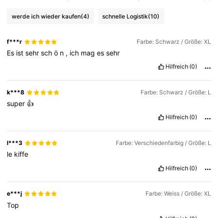
werde ich wieder kaufen
(4)
schnelle Logistik
(10)
f***r
Farbe: Schwarz / Größe: XL
Es
ist
sehr
sch
ö
n
,
ich
mag
es
sehr
Hilfreich
(0)
k***8
Farbe: Schwarz / Größe: L
super
👍
Hilfreich
(0)
l***3
Farbe: Verschiedenfarbig / Größe: L
le
kiffe
Hilfreich
(0)
e***j
Farbe: Weiss / Größe: XL
Top