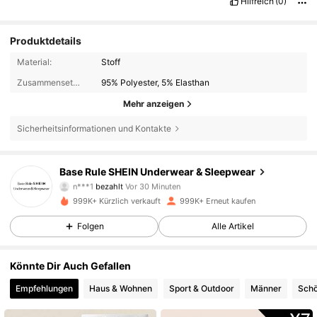
Hilfreich
(0)
Produktdetails
Material:
Stoff
Zusammensetzung:
95% Polyester, 5% Elasthan
Mehr anzeigen
Sicherheitsinformationen und Kontakte
Base Rule SHEIN Underwear & Sleepwear
1.1M Follower
4,87
n***1
bezahlt
Vor 30 Minuten
999K+ Kürzlich verkauft
999K+ Erneut kaufen
1.1M Follower
4,87
Folgen
Alle Artikel
Könnte Dir Auch Gefallen
1.1M Follower
4,87
Empfehlungen
Haus & Wohnen
Sport & Outdoor
Männer
Schö
1.1M Follower
4,87