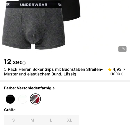
1/8
12
,39€
5 Pack Herren Boxer Slips mit Buchstaben Streifen-
4,93
Muster und elastischem Bund, Lässig
(1000+)
Farbe: Verschiedenfarbig
Größe
S
M
L
XL