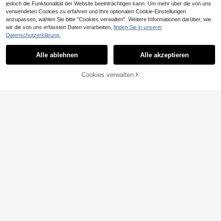
jedoch die Funktionalität der Website beeinträchtigen kann. Um mehr über die von uns
13
verwendeten Cookies zu erfahren und Ihre optionalen Cookie-Einstellungen
Herren-Tanktop im lässigen Stil, sc
anzupassen, wählen Sie bitte "Cookies verwalten". Weitere Informationen darüber, wie
hwarz, locker geschnitten, ärmello
16
wir die von uns erfassten Daten verarbeiten,
finden Sie in unserer
,65€
s, mit ausgewaschenem Distressed
30
Datenschutzerklärung.
-Look, breitem Schulterdesign, Vint
Men's Printed T-Shirt & Shorts Set -
age-High-Street-Stil, auffällige So
100% Pure Cotton, Fun Prints, Stree
mmer-Streetwear
#1 Bestseller
in Avantgarde - Hip-Hop Streetwear Herren Tanktops
Alle ablehnen
Alle akzeptieren
Sorry, dieses Produkt ist ausverkauft.
t Casual Style
12
,91€
Cookies verwalten
AUSVERKAUFT
GRDR
GRDR Herren Sommer Casual Modi
sch Minimalistisch Bedrucktes Loc
7
,99€
6
ker Sitzende Rundhals Ärmelloses T