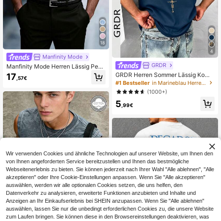
18
4
Manfinity Mode
GRDR
Manfinity Mode Herren Lässig Pend
ler Hemd mit Knopfleiste vorne, Lan
GRDR Herren Sommer Lässig Komp
17
,57€
garm, formelles Hemd, Herren Anzu
ass & Berg Muster Rundhals Träger
#1 Bestseller
in Marineblau Herren Tanktops
ghemd, für Herbst, Zeremonie
shirt
(1000+)
5
,99€
Wir verwenden Cookies und ähnliche Technologien auf unserer Website, um Ihnen den
von Ihnen angeforderten Service bereitzustellen und Ihnen das bestmögliche
Webseitenerlebnis zu bieten. Sie können jederzeit nach Ihrer Wahl "Alle ablehnen", "Alle
akzeptieren" oder Ihre Cookie-Einstellungen anpassen. Wenn Sie "Alle akzeptieren"
auswählen, werden wir alle optionalen Cookies setzen, die uns helfen, den
Datenverkehr zu analysieren, erweiterte Funktionen anzubieten und Inhalte und
Anzeigen an Ihr Einkaufserlebnis bei SHEIN anzupassen. Wenn Sie "Alle ablehnen"
Ähnliche vorrätige Artikel anzeigen
Alle ansehen
auswählen, lassen Sie nur die unbedingt erforderlichen Cookies zu, die unsere Website
zum Laufen bringen. Sie können diese in den Browsereinstellungen deaktivieren, was