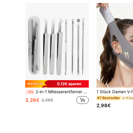
0,12€ sparen
2-in-1 Mitesserentferner Set, hochwertiges Mitesserentferner-Werkzeug-Set mit Etui, geeignet für Männer und Frauen, Gesichtsreinigungsset, unverzichtbares Hautpflege- und Make-up-Werkzeug, perfektes Geschenk
-3%
#7 Bestseller
3,26€
3,38€
2,98€