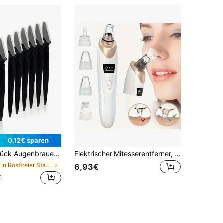
0,12€ sparen
p-Werkzeugsatz, Augenbrauenrasierer, Gesichtshaarentferner, Gesichtsrasierer, Dermaplaning-Werkzeug zum Peelen für Männer und Frauen - Der Schaft ist zufällig entweder matt oder glänzend
Elektrischer Mitesserentferner, USB aufladbar, 5 Saugköpfe, 3 einstellbare Stufen, elektrisches Akneentfernungswerkzeug, unisex, geeignet als Geschenk für Frauen
in Rostfreier Stahl Haarschneider und -entfernung
6,93€
€