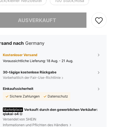
ück/kleiner Netzbeutel
100 Stück/Rosa
ieses Produkt ist ausverkauft.
AUSVERKAUFT
rsand nach
Germany
Kostenloser Versand
Voraussichtliche Lieferung:
18 Aug. - 21 Aug.
30-tägige kostenlose Rückgabe
Vorbehaltlich der Fair-Use-Richtlinie
Einkaufssicherheit
Sichere Zahlungen
Datenschutz
Verkauft durch den gewerblichen Verkäufer:
Marketplace
qiukai-o4
Versendet von SHEIN
Informationen und Pflichten des Händlers