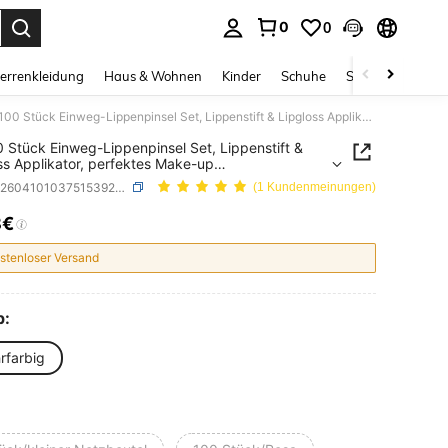
0
0
ess Enter to select.
errenkleidung
Haus & Wohnen
Kinder
Schuhe
Schmuck & Acces
50/100 Stück Einweg-Lippenpinsel Set, Lippenstift & Lipgloss Applikator, perfektes Make-up Formungswerkzeug, Nylonborsten, ABS Griff, parfümfrei geeignet für alle Hauttypen
 Stück Einweg-Lippenpinsel Set, Lippenstift &
ss Applikator, perfektes Make-up
gswerkzeug, Nylonborsten, ABS Griff, parfümfrei
SKU: sh260410103751539267691
(1 Kundenmeinungen)
et für alle Hauttypen
8€
ICE AND AVAILABILITY
stenloser Versand
p:
rfarbig
e