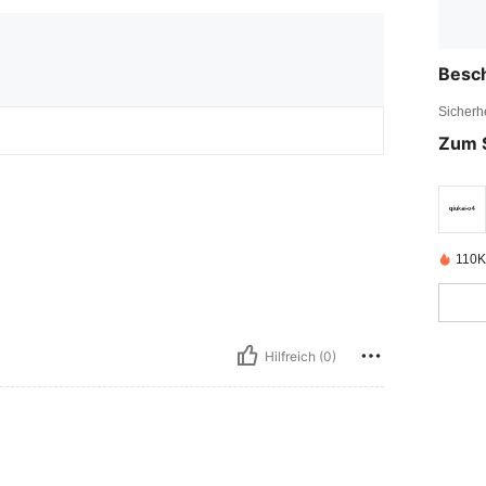
Besc
Sicherh
Zum 
110K 
Hilfreich (0)