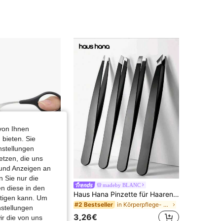
4,75
84
497
4,75
84
497
4,75
84
497
von Ihnen
 bieten. Sie
nstellungen
etzen, die uns
 und Anzeigen an
 Sie nur die
3 Stücke Augenbrauen Trimm-Set: Augenbrauen Schere, Augenbrauen Rasierer, Augenbrauen Pinsel, Augenbrauen Pflege Werkzeugesatz
madeby BLANC
n diese in den
Haus Hana Pinzette für Haarentfernung, professioneller Pinzettensatz, Mini-Pinzette zum Reisen, Pinzette für Gesichtshaar, Augenbrauenformen, Präzisions-Pinzette, beste Pinzette für empfindliche Haut
htigen kann. Um
in Körperpflege- und Hygieneartikel Haarschneider
#2 Bestseller
nstellungen
3,26€
ir die von uns