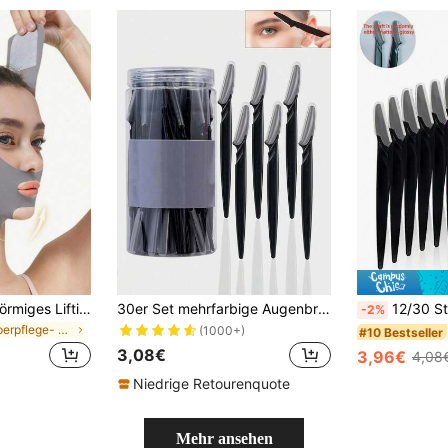
1 Stück Damen V-förmiges Lifting Katzenohren Design, atmungsaktives Schlaf- & Sport-Lifting, hoch elastisches nahtloses atmungsaktives Material, bequemer Langzeit-Tragekomfort, verstellbare Enge, leicht & nicht schwitzend, geeignet für Sport ohne Überhitzung, gleichmäßige Elastizität, keine Verformung beim Dehnen, kein Druck auf Kopf oder Ohren, nahtloser Schnitt, ideal für Laufen, Seilspringen und andere hochintensive Aerobic-Übungen, auch geeignet für leichte Nachtwäsche
30er Set mehrfarbige Augenbrauenrasierer, Augenbrauentrimmer und Rasierer, peelendes Hautschaber-Werkzeug, Körperhaarentfernungs-Trimmer und Gesichts- & Augenbrauenrasierer-Set, Klingen mit langem Griff und präziser Schutzabdeckung, Augenbrauenpflege-Werkzeuge für Frauen, geeignet für tägliche oder Reiseanwendung (Schwarz)
12/30 Stück Augenbrauen-, Gesichts-, Körperhaartrimmer Rasierer mit Abdeckung für Frauen, Make-u
-2%
in Körperpflege- und Hygieneartikel Gesichtsreinig
(1000+)
#10 Bestseller
3,08€
3,96€
4,08
Niedrige Retourenquote
Mehr ansehen