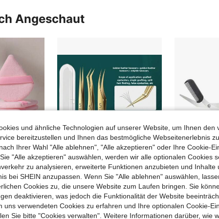
uch Angeschaut
okies und ähnliche Technologien auf unserer Website, um Ihnen den 
vice bereitzustellen und Ihnen das bestmögliche Webseitenerlebnis zu
nach Ihrer Wahl "Alle ablehnen", "Alle akzeptieren" oder Ihre Cookie-Ei
e "Alle akzeptieren" auswählen, werden wir alle optionalen Cookies s
nverkehr zu analysieren, erweiterte Funktionen anzubieten und Inhalte
bnis bei SHEIN anzupassen. Wenn Sie "Alle ablehnen" auswählen, lassen
Dreieckiger Samt-Puderquaste (erhältlich in Packungen mit 1 oder 10 Stück) - ein vielseitiges, wiederverwendbares Make-up-Tool. Geeignet für die Verwendung zu Hause, an Ihrem Schminktisch oder auf Reisen. Ein tolles Geschenk für Frauen oder ein perfektes Weihnachtsgeschenk.
3 Stück Edelstahl Pinzetten Set - parfümfrei, antistatische Präzisionspinzetten für Wimpernverlängerungen, Elektronik, Schmuckherstellung - gerade Spitze und abgewinkelte Spitze Beauty Tool Set, Make-up, günstig, Raumdekoration, Schminktisch, Reise, Schlafzimmer, Make-up Accessoires
erlichen Cookies zu, die unsere Website zum Laufen bringen. Sie könne
in Empfohlene Reiseprodukte Körperpflege- und Rein
in Körperpflege- und Hygieneartikel Gesichtsreinig
#2 Bestseller
3,18€
gen deaktivieren, was jedoch die Funktionalität der Website beeinträc
4,32€
n uns verwendeten Cookies zu erfahren und Ihre optionalen Cookie-Ei
n Sie bitte "Cookies verwalten". Weitere Informationen darüber, wie w