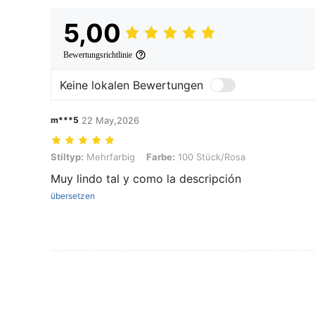
5,00
Bewertungsrichtlinie
Keine lokalen Bewertungen
m***5
22 May,2026
Stiltyp: Mehrfarbig, Farbe: 100 Stück/Rosa
Stiltyp:
Mehrfarbig
Farbe:
100 Stück/Rosa
Muy lindo tal y como la descripción
übersetzen