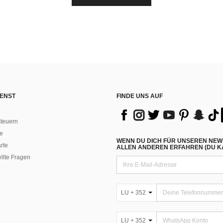
ENST
FINDE UNS AUF
teuern
e
WENN DU DICH FÜR UNSEREN NEW
rte
ALLEN ANDEREN ERFAHREN (DU KA
ellte Fragen
LU + 352
LU + 352