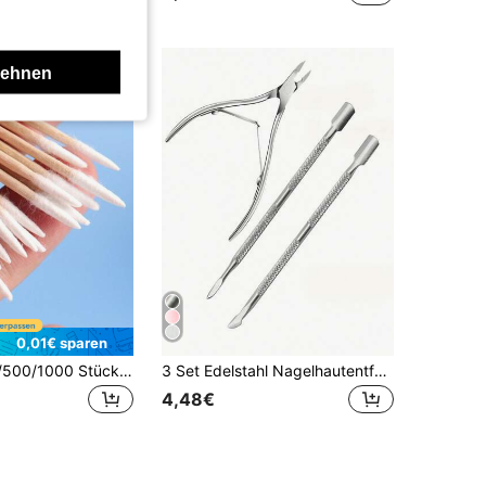
lehnen
0,01€ sparen
100/200/300/500/1000 Stück Ultra-feine Einweg-Nagelpflegestäbchen mit spitzer Spitze für Präzision - Packung mit kleinen holzstäbchenartigen Stäbchen für die Nagelpflege, Einzel- und Doppelkopf Mikro-Kanten-Holzreinigungsstäbchen, Spitzkopf-Reinigungsstäbchen, Mehrzweck-Präzisions-Holzstäbchen, verwendet für Makeup, Tattoo-Dauerversorgung, tägliche Notwendigkeiten Mikroreinigung
3 Set Edelstahl Nagelhautentferner, Nagelnippes, Trimmer, professionelles Nagelwerkzeug-Set für Salon und Zuhause, Maniküre- und Pediküre-Grundlagen, Nagelpflegewerkzeuge für Zuhause
4,48€