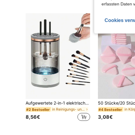
erfassten Daten 
Cookies verw
Aufgewertete 2-in-1 elektrische Make-up-Pinsel-Reinigungs- und Trocknungsmaschine, USB-Schnittstelle, wasserdicht, inklusive Aufbewahrungsständer, automatische rotierende Tiefenreinigung, geeignet für verschiedene Größen und Stile von Make-up-Pinseln
in Reinigungs- und Trocknungswerkzeuge für Make-up
#2 Bestseller
#4 Bestseller
8,56€
3,08€