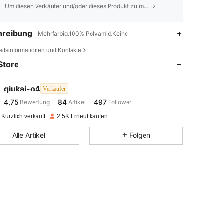
Um diesen Verkäufer und/oder dieses Produkt zu melden
hreibung
Mehrfarbig,100% Polyamid,Keine
4,75
84
497
eitsinformationen und Kontakte
Store
4,75
84
497
qiukai-o4
Verkäufer
4,75
84
497
Bewertung
Artikel
Follower
o***f
bezahlt
Vor 1 Tag
Kürzlich verkauft
2.5K Erneut kaufen
4,75
84
497
Alle Artikel
Folgen
4,75
84
497
4,75
84
497
4,75
84
497