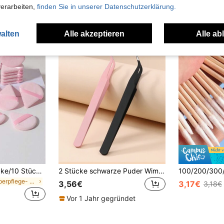
verarbeiten,
finden Sie in unserer Datenschutzerklärung.
alten
Alle akzeptieren
Alle ab
50 Stücke/20 Stücke/10 Stücke/5 Stücke/1 Stück wiederverwendbare Dreieck Make-up Schwämme, multifunktionale Make-up Tools für Foundation, Concealer, BB Cream, Sonnencreme, Cushion, Rouge, perfekte Alternative zu Make-up Pinseln, unverzichtbar für Reisen und Zuhause
2 Stücke schwarze Puder Wimpernzange, Wimpern Werkzeug Clip, Wimpern Trimmer, Wimpern Veredlung Zange, Wimpern Lockenwickler, Delfin goldener Feder Clip, Hochpräzisions Blühzange
in Körperpflege- und Hygieneartikel Gesichtsreinig
3,56€
3,17€
3,18€
Vor 1 Jahr gegründet