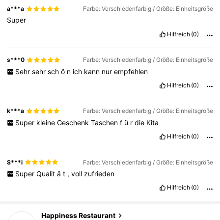
a***a
Farbe: Verschiedenfarbig / Größe: Einheitsgröße
Super
Hilfreich
(0)
s***0
Farbe: Verschiedenfarbig / Größe: Einheitsgröße
Sehr
sehr
sch
ö
n
ich
kann
nur
empfehlen
Hilfreich
(0)
k***a
Farbe: Verschiedenfarbig / Größe: Einheitsgröße
Super
kleine
Geschenk
Taschen
f
ü
r
die
Kita
Hilfreich
(0)
S***i
Farbe: Verschiedenfarbig / Größe: Einheitsgröße
Super
Qualit
ä
t
,
voll
zufrieden
782 Follower
4,96
Hilfreich
(0)
Happiness Restaurant
782 Follower
4,96