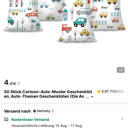
1/6
4
,41€
50 Stück Cartoon-Auto-Muster Geschenktüt
4,97
(
100+
)
en, Auto-Themen Geschenktüten (Die An
zahl der Stile ist zufällig), Kunststoff-Verp
ackungstüten OPP-Tüten, Geburtstag, Familie
nfest, Partydekoration Zubehör, Geschenkver
Versand nach
Germany
packungszubehör
Kostenloser Versand
Voraussichtliche Lieferung:
14 Aug. - 17 Aug.