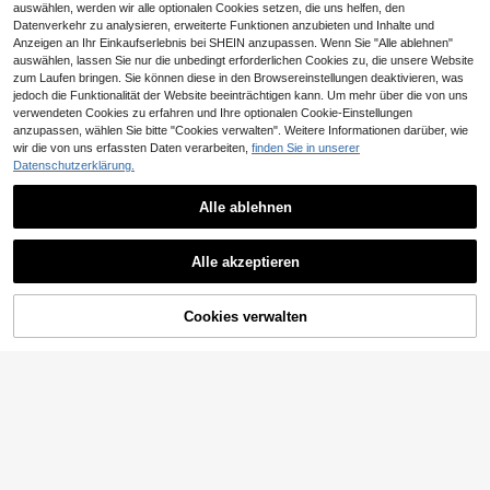
auswählen, werden wir alle optionalen Cookies setzen, die uns helfen, den
Datenverkehr zu analysieren, erweiterte Funktionen anzubieten und Inhalte und
Anzeigen an Ihr Einkaufserlebnis bei SHEIN anzupassen. Wenn Sie "Alle ablehnen"
auswählen, lassen Sie nur die unbedingt erforderlichen Cookies zu, die unsere Website
zum Laufen bringen. Sie können diese in den Browsereinstellungen deaktivieren, was
jedoch die Funktionalität der Website beeinträchtigen kann. Um mehr über die von uns
verwendeten Cookies zu erfahren und Ihre optionalen Cookie-Einstellungen
anzupassen, wählen Sie bitte "Cookies verwalten". Weitere Informationen darüber, wie
wir die von uns erfassten Daten verarbeiten,
finden Sie in unserer
0,01€ sparen
Datenschutzerklärung.
1 Rolle 500 Stücke sortierte Transp
ortaufkleber, einschließlich Autos, B
3
10/25/50er Pack Monster Truck Th
,98€
usse, Lkw und Flugzeuge, selbstkle
Alle ablehnen
ema Geschenktüten, Happy Birthda
3
bende Aufkleber, perfekt für Unterri
,54€
3,55€
y Geschenkverpackungstüten, LK
cht, Schulbedarf, Klassenzimmer-S
W Party Mitbringselbeutel, LKW Th
chreibwaren, DIY-Scrapbooking un
ema Geburtstagsfeier Zubehör, Trag
Alle akzeptieren
d Geschenketiketten
etaschen, Aufbewahrungstaschen,
Geburtstagsgeschenk Verpackungs
tüten, 1. Geburtstag Party Zubehör,
Cookies verwalten
Brautparty Mitbringselbeutel, Renns
ZUM WARENKORB HINZUFÜGEN
port Party Mitbringselbeutel, Hochz
eitsfeier Geschenke, Babyparty De
korationen, Geschlechtsenthüllung
Party Zubehör, Feiertags Party Dek
orationen, Geburtstags Feiertags G
eschenke
8