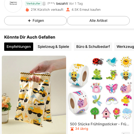
f***r
bezahlt
Vor 1 Tag
Verkäufer
21K Kürzlich verkauft
4.5K Erneut kaufen
782 Follower
4,96
Folgen
Alle Artikel
Könnte Dir Auch Gefallen
782 Follower
4,96
Empfehlungen
Spielzeug & Spiele
Büro & Schulbedarf
Werkzeug
782 Follower
4,96
782 Follower
4,96
782 Follower
4,96
782 Follower
4,96
500 Stücke Frühlingssticker - Frühl
ingsgarten Insekten, Schmetterling
34 übrig
e, Blumen & Pflanzen selbstklebend