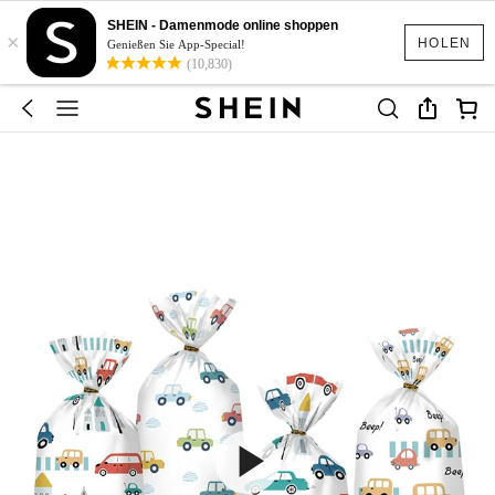
SHEIN - Damenmode online shoppen
×
HOLEN
Genießen Sie App-Special!
(10,830)