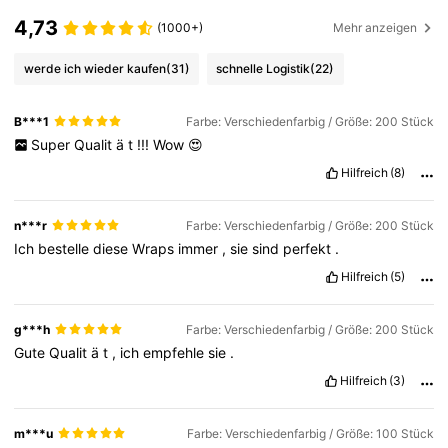
4,73
(1000+)
Mehr anzeigen
werde ich wieder kaufen
(31)
schnelle Logistik
(22)
B***1
Farbe: Verschiedenfarbig / Größe: 200 Stück
Super
Qualit
ä
t
!!!
Wow
😍
Hilfreich
(8)
n***r
Farbe: Verschiedenfarbig / Größe: 200 Stück
Ich
bestelle
diese
Wraps
immer
,
sie
sind
perfekt
.
Hilfreich
(5)
g***h
Farbe: Verschiedenfarbig / Größe: 200 Stück
Gute
Qualit
ä
t
,
ich
empfehle
sie
.
Hilfreich
(3)
m***u
Farbe: Verschiedenfarbig / Größe: 100 Stück