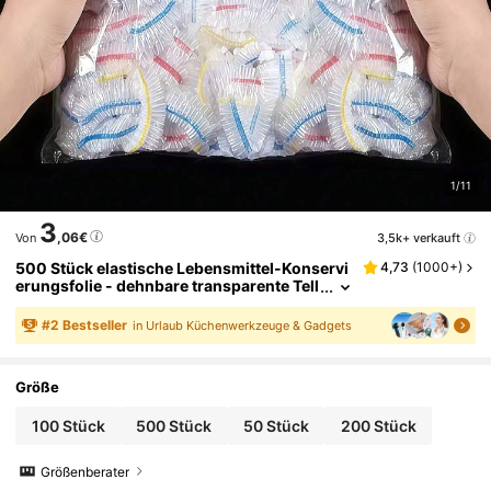
1/11
3
,06€
3,5k+ verkauft
Von
500 Stück elastische Lebensmittel-Konservi
4,73
(
1000+
)
erungsfolie - dehnbare transparente Tell
erabdeckungen, wiederverwendbar, mul
tifunktional, geruchlose Küchenfolie, staubd
#
2
Bestseller
in Urlaub Küchenwerkzeuge & Gadgets
icht, geeignet für Zuhause, Restaurant, Pickn
ick - passt für alle Tellergrößen, Picknick-Es
sential | dekorative Verpackungsfolie | wiede
Größe
rverwendbare Kunststofffolie, Lebensmittel-
Kunststofffolie, Küchen-Essentials
100 Stück
500 Stück
50 Stück
200 Stück
Größenberater