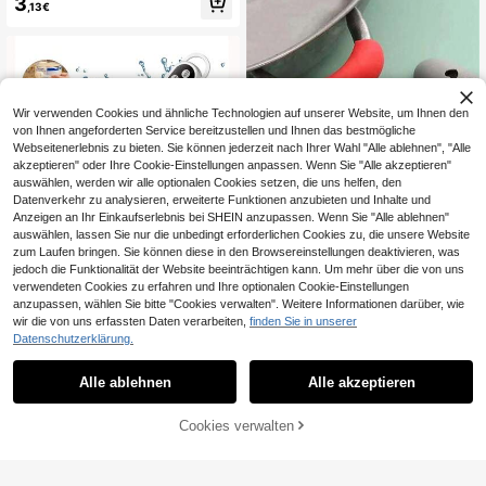
3
bschutz-Lebensmittelabdeckung fü
,13€
chwammhalter, Badezimmer Schwa
r Zuhause, perfekt für Outdoor-Vera
mm Seifenpumpe, geeignet für Hau
nstaltungen, Picknicks und Grillpart
shaltsreinigungsprodukte 1/2 Stück
ys, verhindert Insekten, Schmutz un
e
d Fliegen, Mücken vom Annähern a
n Lebensmittel, geeignet für Küche,
Esszimmer und Veranstaltungen, Pi
cknicks, Anti-Mücken-Tischabdec
Wir verwenden Cookies und ähnliche Technologien auf unserer Website, um Ihnen den
kung, Tischabdeckung für Zuhaus
von Ihnen angeforderten Service bereitzustellen und Ihnen das bestmögliche
e, große faltbare Lebensmittelabde
Webseitenerlebnis zu bieten. Sie können jederzeit nach Ihrer Wahl "Alle ablehnen", "Alle
ckung, Anti-Fliegen-Küche und Out
akzeptieren" oder Ihre Cookie-Einstellungen anpassen. Wenn Sie "Alle akzeptieren"
door-Camping-Mesh, Lebensmittel
abdeckung, Gemüseabdeckung für
auswählen, werden wir alle optionalen Cookies setzen, die uns helfen, den
Zuhause, Tischabdeckung, faltbare
Datenverkehr zu analysieren, erweiterte Funktionen anzubieten und Inhalte und
Gemüseabdeckung, Tisch-Lebens
Anzeigen an Ihr Einkaufserlebnis bei SHEIN anzupassen. Wenn Sie "Alle ablehnen"
mittelabdeckung für Zuhause, Anti-
auswählen, lassen Sie nur die unbedingt erforderlichen Cookies zu, die unsere Website
Fliegen-Mesh
zum Laufen bringen. Sie können diese in den Browsereinstellungen deaktivieren, was
jedoch die Funktionalität der Website beeinträchtigen kann. Um mehr über die von uns
Digitales Lebensmittelthermometer,
verwendeten Cookies zu erfahren und Ihre optionalen Cookie-Einstellungen
Instant-Read Fleischthermometer, g
(1000+)
anzupassen, wählen Sie bitte "Cookies verwalten". Weitere Informationen darüber, wie
eeignet zum Grillen und Kochen, mi
1/2/4 Stück Silikon Topfgriff-Abdec
wir die von uns erfassten Daten verarbeiten,
finden Sie in unserer
3
t Hintergrundbeleuchtung, universel
,68€
kungen, die vor Verbrühungen schü
2
Datenschutzerklärung.
le digitale Lebensmittelsonde für Kü
,88€
tzen, hitze- und abriebfest, Wärmei
che und Outdoor, geeignet für BBQ,
solierung, kreatives Hohlherz-Detai
Pute, Süßigkeiten, Flüssigkeiten, Ri
l, Topfgriff-Schutz gegen Verbrühun
Alle ablehnen
Alle akzeptieren
ndfleisch
gen und rutschfest, Küchenhelfer, K
üchenutensilien, geeignet für Bratpf
Cookies verwalten
annen & Backbleche, Kasserolle, D
ZUM WARENKORB HINZUFÜGEN
ampfgarer, Suppentöpfe, Topfhalter,
Küchenhelfer