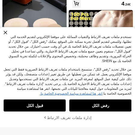
13
ة واحدة، وسادات صدر غير مرئية، رقع م
.99€
4
.24€
ضادة للاحتكاك، نقاط مقاومة للصدمات،
وتصميم يمنع الإحراج
نستخدم ملفات تعريف الارتباط والتقنيات المماثلة على موقعنا الإلكتروني لتقديم الخدمة التي
تطلبها، وللسعي لتقديم أفضل تجربة ممكنة على الموقع. يمكنك "رفض الكل"، "قبول الكل"، أو
تعيين تفضيلات ملفات تعريف الارتباط الخاصة بك في أي وقت حسب اختيارك. من خلال تحديد
"قبول الكل"، سنقوم بتعيين جميع ملفات تعريف الارتباط الاختيارية، والتي تساعدنا في تحليل
الحركة المرورية، وتقديم وظائف محسّنة، وتخصيص المحتوى والإعلانات لتكملة تجربة التسوق
الخاصة بك مع SHEIN.
من خلال تحديد "رفض الكل"، ستسمح باستخدام ملفات تعريف الارتباط الضرورية فقط التي تجعل
موقعنا الإلكتروني يعمل. قد تتمكن من تعطيلها عن طريق تغيير إعدادات متصفحك، ولكن قد يؤثر
10 قطعة/100 قطعة من غطاءات الحلمة
غطاء حلمة الرجال 100 قطعة، باتش صد
ذلك على كيفية عمل الموقع. لمعرفة المزيد عن ملفات تعريف الارتباط التي نستخدمها وتعديل
القابلة للتخلص منها للرجال، مقاومة للعر
ر يمكن التخلص منه للرجال، باتش صدر ا
3
5
إعدادات ملفات تعريف الارتباط الاختيارية الخاصة بك، يرجى تحديد "إدارة ملفات تعريف الارتباط".
.58€
5.61€
.60€
ق ومانعة للتهيج لماراثون الجري
لصيف، ملصق حلمة رقيقة جدًا خفية للح
CREATOR SOCKS
لمزيد من المعلومات حول كيفية معالجتنا للبيانات التي نجمعها، انقر هنا لمشاهدة سياسة
صول على مظهر طبيعي، ملصق رياضي ل
5
4 أزواج من الجوارب متعددة الألوان للكاح
الخصوصية الخاصة بنا.
انقر هنا لمشاهدة سياسة الخصوصية الخاصة بنا.
محاربة الفرك أثناء المشي والجري والليا
عرض المنتجات المشابهة في المخزون
مشاهدة الكل
ل، جوارب هدية يناسب الجنسين والأزوا
11
قة البدنية
Provexi
.49€
ج، بتصميم بيتزا وأطعمة إبداعية، مريحة و
رفض الكل
قبول الكل
Provexi طقم ملابس علوية وسروال قصي
متعددة الاستخدامات، مناسبة لعيد الميلاد،
عذراً، لقد تم بيع هذا المنتج.
ر بأكمام قصيرة من البراقع بلونين للرجال
عيد الحب، عيد الفصح، المواعدة، التجمعا
20
.47€
لملابس المنزل
ت العائلية، الحفلات والمناسبات
إدارة ملفات تعريف الارتباط
تم بيعها