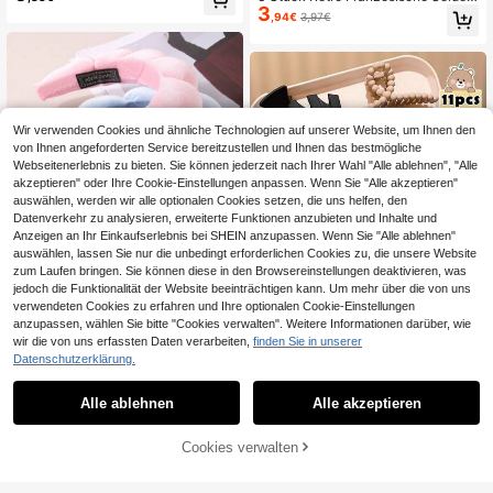
ation für den täglichen Gebrauch
3
Satin Schwarz/Weiß/Khaki Scrunch
,94€
3,97€
ies, modische vielseitige elegante
minimalistische einfarbige Haargum
mis, geeignet für den täglichen Geb
rauch, Casual, Party, Pendeln, Urla
ub, Pferdeschwanz, Dutt, Gesichtsr
einigung, Make-up, Outfit-Accessoi
re Haargummis, Haargummibänder,
Wir verwenden Cookies und ähnliche Technologien auf unserer Website, um Ihnen den
Haarseile, Elastisch, Festival, Gebur
von Ihnen angeforderten Service bereitzustellen und Ihnen das bestmögliche
tstag
Webseitenerlebnis zu bieten. Sie können jederzeit nach Ihrer Wahl "Alle ablehnen", "Alle
akzeptieren" oder Ihre Cookie-Einstellungen anpassen. Wenn Sie "Alle akzeptieren"
auswählen, werden wir alle optionalen Cookies setzen, die uns helfen, den
Datenverkehr zu analysieren, erweiterte Funktionen anzubieten und Inhalte und
Anzeigen an Ihr Einkaufserlebnis bei SHEIN anzupassen. Wenn Sie "Alle ablehnen"
auswählen, lassen Sie nur die unbedingt erforderlichen Cookies zu, die unsere Website
zum Laufen bringen. Sie können diese in den Browsereinstellungen deaktivieren, was
1 Stück wolkenförmiges Samt-Mars
jedoch die Funktionalität der Website beeinträchtigen kann. Um mehr über die von uns
hmallow-geflochtenes Haarband, b
(1000+)
verwendeten Cookies zu erfahren und Ihre optionalen Cookie-Einstellungen
reiter Rand Haarzubehör zum Gesic
4
anzupassen, wählen Sie bitte "Cookies verwalten". Weitere Informationen darüber, wie
,98€
htwaschen, Baden, Make-up, SPA,
wir die von uns erfassten Daten verarbeiten,
finden Sie in unserer
Sport,
Datenschutzerklärung.
11 Stücke modische hochwertige M
ädchen Haarspangen, Mädchen Ge
(1000+)
Alle ablehnen
Alle akzeptieren
schenk, Party Geschenk, Mädchen
6
,77€
Haaraccessoires, Feiertags-Essenti
al, erschwinglich, Blumen Haarspan
ZUM WARENKORB
Cookies verwalten
JETZT EINKAUFEN
gen
HINZUFÜGEN