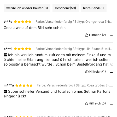
werde ich wieder kaufen
(3)
Geschenk
(59)
hinreißend
(8)
t***d
Farbe: Verschiedenfarbig / Stiltyp: Orange-rosa 5-blättrige Blume 5-teiliges Set
Genau
wie
auf
dem
Bild
sehr
sch
ö
n
Hilfreich
(2)
e***1
Farbe: Verschiedenfarbig / Stiltyp: Lila Blume 5-teiliges Set
Ich
bin
wirklich
rundum
zufrieden
mit
meinem
Einkauf
und
m
ö
chte
meine
Erfahrung
hier
ausf
ü
hrlich
teilen
,
weil
ich
selten
so
positiv
ü
berrascht
wurde
.
Schon
beim
Bestellvorgang
hatte
ich
ein
gutes
Gef
ü
hl
:
Die
Webseite
ist
ü
bersichtlich
gestaltet
,
Hilfreich
(1)
alles
l
ä
sst
sich
leicht
finden
,
und
die
Produktbeschreibung
war
klar
und
verst
ä
ndlich
.
Besonders
hilfreich
fand
ich
die
Gr
öß
entabelle
und
die
Bewertungen
anderer
K
ä
uferinnen
und
K
m***a
Farbe: Verschiedenfarbig / Stiltyp: Rosa großes Blumen 5-teiliges Set
ä
ufer
,
die
mir
die
Entscheidung
deutlich
erleichtert
haben
.
Der
Super
schneller
Versand
und
total
sch
ö
nes
Set
nur
Kartons
Bestellprozess
selbst
war
unkompliziert
,
schnell
und
eingedr
ü
ckt
reibungslos
,
und
ich
habe
direkt
eine
Bestellbest
ä
tigung
erhalten
,
was
mir
ein
sicheres
Gef
ü
hl
gegeben
hat
.
Hilfreich
(0)