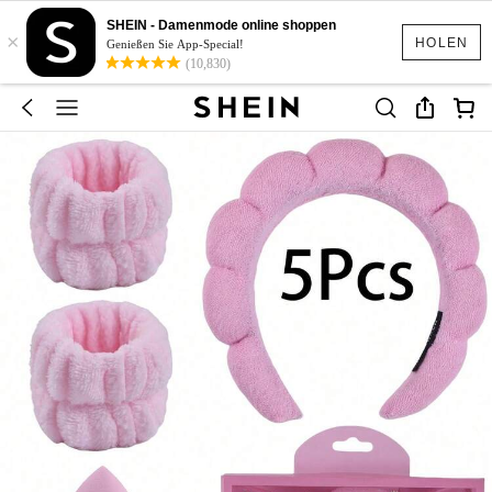
SHEIN - Damenmode online shoppen
×
HOLEN
Genießen Sie App-Special!
(10,830)