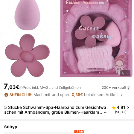
1/39
7
,03€
Preis inkl. MwSt. und Zollgebühren
200+ verkauft
Mach mit und spare
0,35€
bei diesem Artikel.
5 Stücke Schwamm-Spa-Haarband zum Gesichtwa
4,81
schen mit Armbändern, große Blumen-Haarklam
(500+)
mer-Kamm-Packung mit zierlicher Box für Party
geschenke und täglichen Gebrauch
Stiltyp
15 left