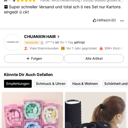
m***a
Farbe: Verschiedenfarbig / Stiltyp: Blaues großes Blumen-5-teiliges Set
Super
schneller
Versand
und
total
sch
ö
nes
Set
nur
Kartons
eingedr
ü
ckt
Hilfreich
(0)
10K Follower
4,93
CHUANXIN HAIR
d***a
ist
Vor 1 Tag
gefolgt
Verkäufer
a***8
ist am Durchsuchen
Viele Stammkunden
Vor 1 Jahr gegründet
99K+ Kürzlich v
10K Follower
4,93
Folgen
Alle Artikel
10K Follower
4,93
Könnte Dir Auch Gefallen
Empfehlungen
Schmuck & Uhren
Haus & Wohnen
Schönheit und
10K Follower
4,93
10K Follower
4,93
10K Follower
4,93