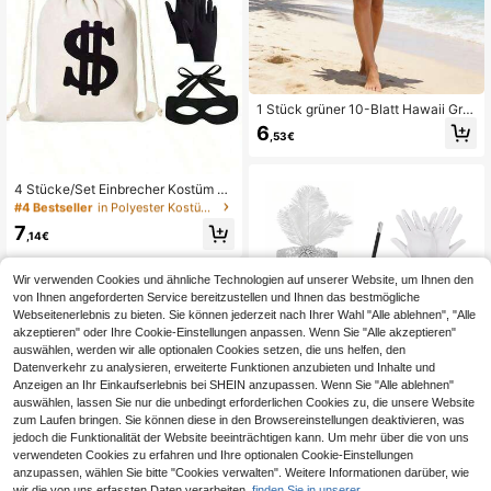
1 Stück grüner 10-Blatt Hawaii Gra
srock, 1 Stück grüner 15-Blatt Haw
6
,53€
aii Grasrock, Sommer Strandparty O
utfit für Frauen & Mädchen
#4 Bestseller
in Polyester Kostümzubehör-Sets
36 übrig
4 Stücke/Set Einbrecher Kostüm Se
t - Segeltuch Tasche, Handschuhe,
#4 Bestseller
#4 Bestseller
in Polyester Kostümzubehör-Sets
in Polyester Kostümzubehör-Sets
Augenmaske, Hut, Dieb Gefangene
36 übrig
36 übrig
7
n Kostüm, Unisex, vielseitig für alle
,14€
#4 Bestseller
in Polyester Kostümzubehör-Sets
Jahreszeiten
36 übrig
Wir verwenden Cookies und ähnliche Technologien auf unserer Website, um Ihnen den
von Ihnen angeforderten Service bereitzustellen und Ihnen das bestmögliche
Webseitenerlebnis zu bieten. Sie können jederzeit nach Ihrer Wahl "Alle ablehnen", "Alle
akzeptieren" oder Ihre Cookie-Einstellungen anpassen. Wenn Sie "Alle akzeptieren"
auswählen, werden wir alle optionalen Cookies setzen, die uns helfen, den
Datenverkehr zu analysieren, erweiterte Funktionen anzubieten und Inhalte und
Anzeigen an Ihr Einkaufserlebnis bei SHEIN anzupassen. Wenn Sie "Alle ablehnen"
6
auswählen, lassen Sie nur die unbedingt erforderlichen Cookies zu, die unsere Website
4-teiliges Accessoire-Set für Dame
zum Laufen bringen. Sie können diese in den Browsereinstellungen deaktivieren, was
n im Stil der 1920er Jahre: Beinhalt
25 übrig
jedoch die Funktionalität der Website beeinträchtigen kann. Um mehr über die von uns
et Kopfschmuck, Halskette, Kostüm
8
verwendeten Cookies zu erfahren und Ihre optionalen Cookie-Einstellungen
-Requisiten und Handschuhe
,38€
anzupassen, wählen Sie bitte "Cookies verwalten". Weitere Informationen darüber, wie
wir die von uns erfassten Daten verarbeiten,
finden Sie in unserer