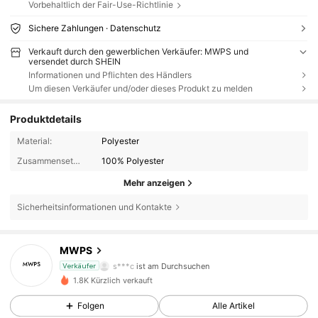
Vorbehaltlich der Fair-Use-Richtlinie
Sichere Zahlungen · Datenschutz
Verkauft durch den gewerblichen Verkäufer: MWPS und
versendet durch SHEIN
Informationen und Pflichten des Händlers
Um diesen Verkäufer und/oder dieses Produkt zu melden
Produktdetails
Material:
Polyester
Zusammensetzung:
100% Polyester
Mehr anzeigen
Sicherheitsinformationen und Kontakte
147 Follower
4,81
MWPS
s***c
ist am Durchsuchen
Verkäufer
147 Follower
4,81
1.8K Kürzlich verkauft
Folgen
Alle Artikel