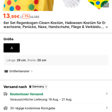
1/7
13
,99€
-1%
14,18€
6er Set Regenbogen-Clown-Kostüm, Halloween-Kostüm für Er
wachsene, Perücke, Nase, Handschuhe, Fliege & Verkleidu
ngskostüm Regenbogen für Herren, Damen, Pride, Partykle
id
Größe
A
Länge
:
29 cm
Breite
:
20 cm
Größenberater
Versand nach
Germany
Kostenloser Versand
Voraussichtliche Lieferung:
18 Aug. - 21 Aug.
30-tägige kostenlose Rückgabe