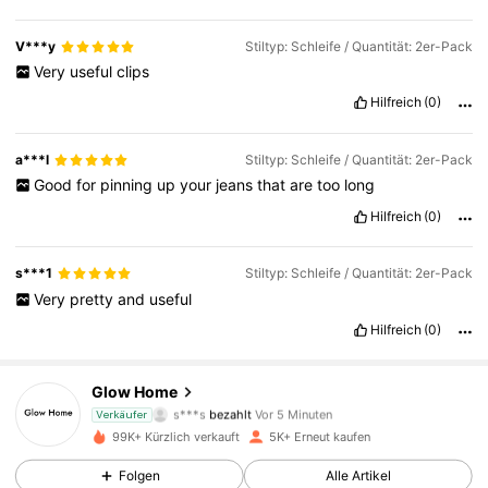
V***y
Stiltyp: Schleife / Quantität: 2er-Pack
Very
useful
clips
Hilfreich
(0)
a***l
Stiltyp: Schleife / Quantität: 2er-Pack
Good
for
pinning
up
your
jeans
that
are
too
long
Hilfreich
(0)
s***1
Stiltyp: Schleife / Quantität: 2er-Pack
Very
pretty
and
useful
Hilfreich
(0)
Glow Home
1K Follower
4,67
s***s
bezahlt
Vor 5 Minuten
Verkäufer
99K+ Kürzlich verkauft
5K+ Erneut kaufen
1K Follower
4,67
Folgen
Alle Artikel