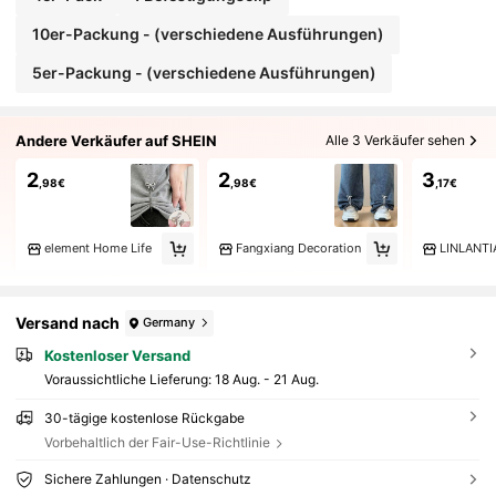
10er-Packung - (verschiedene Ausführungen)
5er-Packung - (verschiedene Ausführungen)
Andere Verkäufer auf SHEIN
Alle 3 Verkäufer sehen
2
2
3
,98€
,98€
,17€
element Home Life
Fangxiang Decoration
LINLANT
Versand nach
Germany
Kostenloser Versand
Voraussichtliche Lieferung:
18 Aug. - 21 Aug.
30-tägige kostenlose Rückgabe
Vorbehaltlich der Fair-Use-Richtlinie
Sichere Zahlungen · Datenschutz