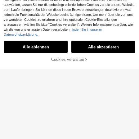
auswählen, lassen Sie nur die unbedingt erforderlichen Cookies zu, die unsere Website
zum Laufen bringen. Sie können diese in den Browsereinstellungen deaktivieren, was
jedoch die Funktionalität der Website beeinträchtigen kann. Um mehr über die von uns
1/4/12 Stücke unsichtbare Hosenbe
verwendeten Cookies zu erfahren und Ihre optionalen Cookie-Einstellungen
in-Verkürzer-Clips, verhindern das
3
anzupassen, wählen Sie bitte "Cookies verwalten". Weitere Informationen darüber, wie
,08€
Schleifen der Hosenbeine, nahtlose
wir die von uns erfassten Daten verarbeiten,
finden Sie in unserer
versteckte Befestigung, geeignet fü
0,01€ sparen
Datenschutzerklärung.
r Jeans und Anzughosen, wasserdi
cht und tragbar
100/10/2 Stück Einweg-Brustwarz
enpflaster aus Vliesstoff in runder F
2
Alle ablehnen
Alle akzeptieren
,97€
2,98€
orm, selbstklebend, unsichtbar, spur
los, blumenförmiges Brustwarzenpfl
aster für Hemden mit Trägern, Anti-
Cookies verwalten
ZUM WARENKORB HINZUFÜGEN
Blend-Brustwarzenpflaster
0,11€ sparen
6 Stück/Set verstellbare Büstenhalt
er Träger - unsichtbar, bequem, ruts
3
,27€
-3%
3,38€
chfestes Design, perfektes Accesso