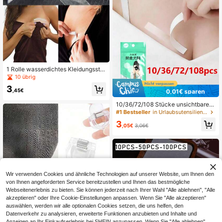
1 Rolle wasserdichtes Kleidungsstof
f-Klebeband, doppelseitig, unsichtb
10 übrig
ar, Körperklebeband, BH-Klebeban
3
d, transparentes Wäsche-Klebeban
,45€
0,01€ sparen
d
10/36/72/108 Stücke unsichtbares
doppelseitiges Klebeband für Fraue
#1 Bestseller
in Urlaubsutensilien Körperpflege-Tools
n, Modeklebeband, Klebe-BH, Brust
3
klebeband, rutschfeste Kleidungshil
,05€
3,06€
fen, Sommer-Körperklebeband, Anti
-Expositions-Fixieraufkleber, Reise,
Festival/Hochzeit/Camping/Reise-
Essentials, Urlaubs-Essentials, Hall
oween
Wir verwenden Cookies und ähnliche Technologien auf unserer Website, um Ihnen den
von Ihnen angeforderten Service bereitzustellen und Ihnen das bestmögliche
Webseitenerlebnis zu bieten. Sie können jederzeit nach Ihrer Wahl "Alle ablehnen", "Alle
akzeptieren" oder Ihre Cookie-Einstellungen anpassen. Wenn Sie "Alle akzeptieren"
auswählen, werden wir alle optionalen Cookies setzen, die uns helfen, den
Datenverkehr zu analysieren, erweiterte Funktionen anzubieten und Inhalte und
Anzeigen an Ihr Einkaufserlebnis bei SHEIN anzupassen. Wenn Sie "Alle ablehnen"