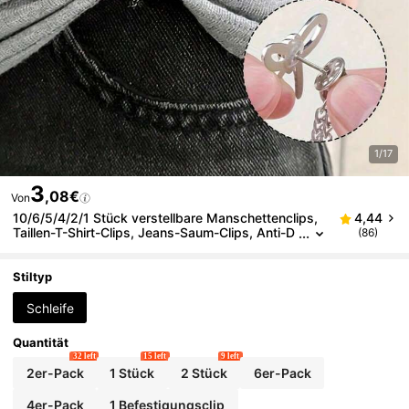
1/17
3
,08€
Von
10/6/5/4/2/1 Stück verstellbare Manschettenclips,
4,44
Taillen-T-Shirt-Clips, Jeans-Saum-Clips, Anti-D
(86)
urchhängen-Manschettenclips, Kleidungskürzu
ngclips, verstellbare Hosenbeinclips, multifunktional
e nahtlose Clips, geeignet für Hosen, Ärmel, Röcke
Stiltyp
und Kleider
Schleife
Quantität
32 left
15 left
9 left
2er-Pack
1 Stück
2 Stück
6er-Pack
4er-Pack
1 Befestigungsclip