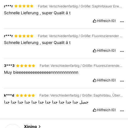
r***r
Farbe: Verschiedenfarbig / Größe: Saphirblauer Erwachsenencode
Schnelle
Lieferung
,
super
Qualit
ä
t
Hilfreich
(0)
r***r
Farbe: Verschiedenfarbig / Größe: Fluoreszierender grüner Erwachsenencode
Schnelle
Lieferung
,
super
Qualit
ä
t
Hilfreich
(0)
3***3
Farbe: Verschiedenfarbig / Größe: Fluoreszierendes Grün, Übergröße für Erwachsene
Muy
bieeeeeeeeeeeeeeennnnnnnnnnnn
Hilfreich
(0)
k***d
Farbe: Verschiedenfarbig / Größe: Saphirblau, Übergröße für Erwachsene
جميل
جدا
جدا
جدا
جدا
جدا
جدا
جدا
جدا
جدا
جدا
جدا
Hilfreich
(0)
89 Follower
4,80
Xining