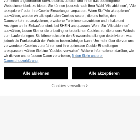
von Ihnen angeforderten Service bereitzustellen und Ihnen das bestmögliche
Webseitenerlebnis zu bieten. Sie können jederzeit nach Ihrer Wahl "Alle ablehnen", "Alle
akzeptieren" oder Ihre Cookie-Einstellungen anpassen. Wenn Sie "Alle akzeptieren"
auswählen, werden wir alle optionalen Cookies setzen, die uns helfen, den
Datenverkehr zu analysieren, erweiterte Funktionen anzubieten und Inhalte und
Anzeigen an Ihr Einkaufserlebnis bei SHEIN anzupassen. Wenn Sie "Alle ablehnen"
Unisex wiederverwendbarer wasser
auswählen, lassen Sie nur die unbedingt erforderlichen Cookies zu, die unsere Website
dichter Regenmantel - modischer P
4
zum Laufen bringen. Sie können diese in den Browsereinstellungen deaktivieren, was
,38€
oncho, geeignet für Camping und O
jedoch die Funktionalität der Website beeinträchtigen kann. Um mehr über die von uns
utdoor-Aktivitäten - Fahrrad-Regen
bekleidung - verdicktes EVA-Materi
verwendeten Cookies zu erfahren und Ihre optionalen Cookie-Einstellungen
al bietet ultimativen Schutz, geeign
anzupassen, wählen Sie bitte "Cookies verwalten". Weitere Informationen darüber, wie
et für Radfahren und Motorradfahre
wir die von uns erfassten Daten verarbeiten,
finden Sie in unserer
n
Datenschutzerklärung.
1/3/5 Stück Edelstahl Pfeife mit Sch
laufe, lauter & klarer Klang, geeigne
3
Alle ablehnen
Alle akzeptieren
Sorry, dieses Produkt ist ausverkauft.
,28€
t für Trainer, Schiedsrichter und Offi
zielle
Cookies verwalten
ÄHNLICH
10 Stücke/25 Stücke/50 Stücke Fu