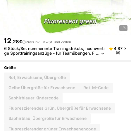
1/5
12
,28€
Preis inkl. MwSt. und Zöllen
6 Stück/Set nummerierte Trainingstrikots, hochwerti
4,87
ge Sporttrainingsanzüge - für Teamübungen, F
(8)
ußball, Basketball, Baseball, strapazierfähig, lei
cht, schnelltrocknende Trainingstrikots, geeignet für
Sportteams und Vereinsaktivitäten
Größe
Rot, Erwachsene, Übergröße
Gelbe Übergröße für Erwachsene
Rot-M-Code
Saphirblauer Kindercode
Fluoreszierendes Grün, Übergröße für Erwachsene
Saphirblau, Übergröße für Erwachsene
Fluoreszierender grüner Erwachsenencode