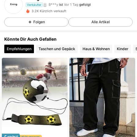
B***y
ist
Vor 1 Tag
gefolgt
Verkäufer
89 Follower
4,80
3.2K Kürzlich verkauft
Folgen
Alle Artikel
89 Follower
4,80
89 Follower
4,80
Könnte Dir Auch Gefallen
Empfehlungen
Taschen und Gepäck
Haus & Wohnen
Kinder
89 Follower
4,80
89 Follower
4,80
89 Follower
4,80
89 Follower
4,80
89 Follower
4,80
89 Follower
4,80