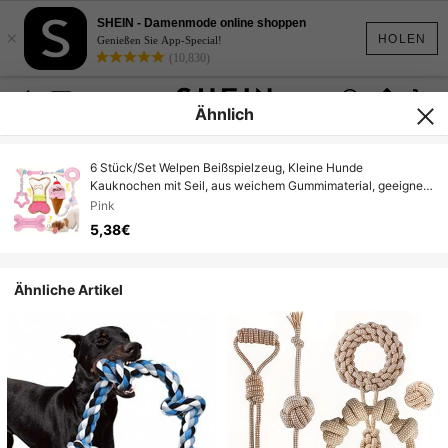
SHEIN - Damenmode online shoppen
×
HOLEN
Genießen Sie App-Special!
(10,830)
Ähnlich
6 Stück/Set Welpen Beißspielzeug, Kleine Hunde
Kauknochen mit Seil, aus weichem Gummimaterial, geeignet
für Katzen-Mütter, Hunde-Mütter, Katzen- & Hunde-
Pink
Liebhaber, perfektes Geschenk für Katzen-Mütter, Hunde-
5,38€
Mütter
Ähnliche Artikel