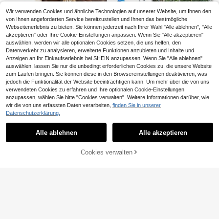
Wir verwenden Cookies und ähnliche Technologien auf unserer Website, um Ihnen den
von Ihnen angeforderten Service bereitzustellen und Ihnen das bestmögliche
Webseitenerlebnis zu bieten. Sie können jederzeit nach Ihrer Wahl "Alle ablehnen", "Alle
akzeptieren" oder Ihre Cookie-Einstellungen anpassen. Wenn Sie "Alle akzeptieren"
5-Knoten-Seilspielzeug für Hunde,
auswählen, werden wir alle optionalen Cookies setzen, die uns helfen, den
25
strapazierfähiges interaktives Kaus
,49€
Datenverkehr zu analysieren, erweiterte Funktionen anzubieten und Inhalte und
pielzeug für mittelgroße und große
Anzeigen an Ihr Einkaufserlebnis bei SHEIN anzupassen. Wenn Sie "Alle ablehnen"
Hunde mit starkem Kauverhalten, L
auswählen, lassen Sie nur die unbedingt erforderlichen Cookies zu, die unsere Website
änge 92 cm
zum Laufen bringen. Sie können diese in den Browsereinstellungen deaktivieren, was
Outdoor-Hängespielzeug für Hund
jedoch die Funktionalität der Website beeinträchtigen kann. Um mehr über die von uns
36
e, Baummontage-Design, robust un
verwendeten Cookies zu erfahren und Ihre optionalen Cookie-Einstellungen
,04€
d trainierfreundlich
anzupassen, wählen Sie bitte "Cookies verwalten". Weitere Informationen darüber, wie
4er Set Hundekauspielzeug in vers
chiedenen Formen, geeignet für Wel
wir die von uns erfassten Daten verarbeiten,
finden Sie in unserer
20 übrig
pen, süße rosa Welpenspielzeuge,
Datenschutzerklärung.
8
Ähnliche vorrätige Artikel anzeigen
Alle ansehen
,78€
Welpen Zahnbürsten Spielzeug, wei
PETSIN
che interaktive Kauspielzeuge, geei
Alle ablehnen
Alle akzeptieren
gnet für kleine Hunde
PETSIN Plüsch Stofftier Eichhörnch
Sorry, dieses Produkt ist ausverkauft.
5
en Fuchs Kuscheltier mit Knisterfoli
,85€
e, Kau- und Beisspielzeug für Hund
Cookies verwalten
AUSVERKAUFT
e
8m XXL Reflektor-Roll-Leine für Hu
28
nde bis 50 kg, robuster Nylon-Gurt
,05€
-5%
29,72€
in Neon-Gelb mit reflektierenden St
reifen, ergonomischer Griff & 360 °
Metall-Karabiner
Outdoor-Hängespielzeug für Hund