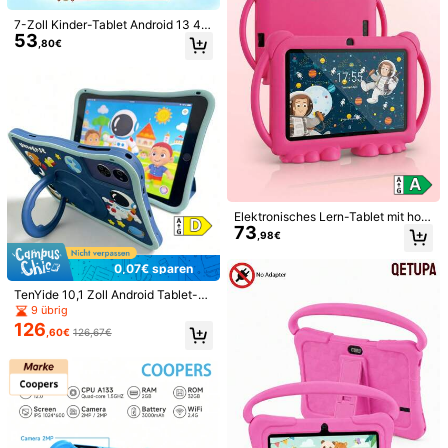
7-Zoll Kinder-Tablet Android 13 4G
53
B RAM 64GB ROM unterstützt WLA
,80€
A***o
Farbe: Verschiedenfarbig / Größe: Wunderschöner rosa Dinosaurier
N-Funktion, Eltern können vorpäda
gogische Lernsoftware steuern, ne
No
funciona
,
la
encend
í
y
se
apag
ó
solo
y
sigue
en
estado
ues Kinder-Tablet aus Kunststoffm
de
“
encendido
“
hasta
que
se
acabe
la
bater
í
a
.
Intente
“
aterial mit stoßfester Hülle Ramada
forzar
“
el
apago
pero
no
se
puede
,
encima
parece
un
juguete
n-Geschenk (ohne Netzteil)
de
ni
ñ
os
,
que
en
cualquier
momento
se
va
a
separar
la
Hilfreich
(0)
pantalla
de
la
parte
trasera
Produktdetails
Elektronisches Lern-Tablet mit hoc
Ladegerät:
Kein Ladegerät enthalten
73
hauflösendem Bildschirm, Kamera,
,98€
3000mAh großem Akku/Spieleunte
Material:
Polyethylen
rstützung
0,07€ sparen
Mehr anzeigen
TenYide 10,1 Zoll Android Tablet-P
C, drehbarer Ständer Silikon Schut
9 übrig
Benutzerhandbuch PDF
Vorschau
688 Follower
zhülle, Ultra HD Bildschirmauflösun
4,78
126
,60€
126,67€
g, 8GB/12GB/16GB/24GB RAM + 12
- Verwenden Sie nur das vom Hersteller zugelassene Ladegerät. - L
8GB/256GB Speicher, Dual-SIM, G
aden Sie den Akku nur im angegebenen Temperaturbereich.
...
Alle anzeigen
PS, Bluetooth, WLAN, Dual-Kamer
Sicherheitsinformationen und Kontakte
- Der Einsatz eines falschen Batterietyps kann zu Brand oder Explosi
as. Das Kameragehäuse auf der Sc
on führen. - Das Entsorgen der Batterie im Feuer oder in einem heißen O
688 Follower
4,78
hutzhülle ist etwas größer als die T
fen sowie das Zerdrücken oder Zerschneiden der Batterie können eine
ablet-Kamera, beeinträchtigt keine
Explosion verursachen. - Das Lagern der Batterie bei extremer Hitze od
Tablet-Funktionen.
er niedrigem Luftdruck kann zu einer Explosion oder zum Austreten von
Halo Toy
a***5
ist am Durchsuchen
brennbaren Flüssigkeiten oder Gasen führen.