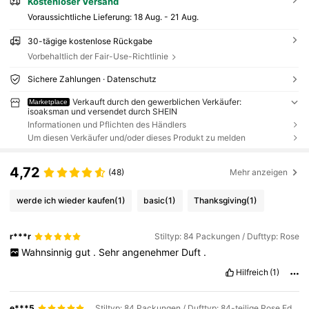
Kostenloser Versand
Voraussichtliche Lieferung:
18 Aug. - 21 Aug.
30-tägige kostenlose Rückgabe
Vorbehaltlich der Fair-Use-Richtlinie
Sichere Zahlungen · Datenschutz
Verkauft durch den gewerblichen Verkäufer:
Marketplace
isoaksman und versendet durch SHEIN
Informationen und Pflichten des Händlers
Um diesen Verkäufer und/oder dieses Produkt zu melden
4,72
(48)
Mehr anzeigen
werde ich wieder kaufen
(1)
basic
(1)
Thanksgiving
(1)
r***r
Stiltyp: 84 Packungen / Dufttyp: Rose
Wahnsinnig
gut
.
Sehr
angenehmer
Duft
.
Hilfreich
(1)
e***5
Stiltyp: 84 Packungen / Dufttyp: 84-teilige Rose Edition