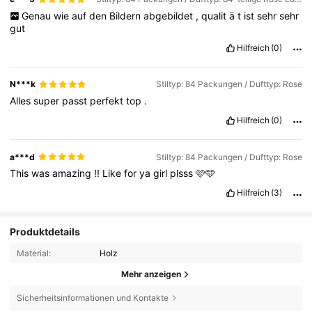
Genau
wie
auf
den
Bildern
abgebildet
,
qualit
ä
t
ist
sehr
sehr
gut
Hilfreich
(0)
N***k
Stiltyp: 84 Packungen / Dufttyp: Rose
Alles
super
passt
perfekt
top
.
Hilfreich
(0)
a***d
Stiltyp: 84 Packungen / Dufttyp: Rose
This
was
amazing
!!
Like
for
ya
girl
plsss
🩷🩵
Hilfreich
(3)
Produktdetails
Material:
Holz
Mehr anzeigen
Sicherheitsinformationen und Kontakte