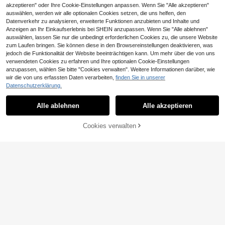
akzeptieren" oder Ihre Cookie-Einstellungen anpassen. Wenn Sie "Alle akzeptieren"
auswählen, werden wir alle optionalen Cookies setzen, die uns helfen, den
Datenverkehr zu analysieren, erweiterte Funktionen anzubieten und Inhalte und
Anzeigen an Ihr Einkaufserlebnis bei SHEIN anzupassen. Wenn Sie "Alle ablehnen"
auswählen, lassen Sie nur die unbedingt erforderlichen Cookies zu, die unsere Website
zum Laufen bringen. Sie können diese in den Browsereinstellungen deaktivieren, was
jedoch die Funktionalität der Website beeinträchtigen kann. Um mehr über die von uns
10 Stücke Set duftende Dufttablett
verwendeten Cookies zu erfahren und Ihre optionalen Cookie-Einstellungen
en für Schrank & Schuhschrank, sc
3
anzupassen, wählen Sie bitte "Cookies verwalten". Weitere Informationen darüber, wie
,15€
himmelbeständige & geruchsbeseiti
wir die von uns erfassten Daten verarbeiten,
finden Sie in unserer
gende Beutel, feste Aromatherapie-
Datenschutzerklärung.
Scheiben für Kleidung, Schuhe, Tas
chen, Lederwaren, Feuchtigkeits- u
Brasilianisches Strand-Duftspray-S
nd Geruchsabsorber
et, mit einer Vielzahl von Düften au
3
Alle ablehnen
Alle akzeptieren
,06€
s der limitierten Gourmet-Serie. Tra
gbares Aromatherapie-Spray, geeig
net für Zuhause, Party, Reisen, Büro
ZUM WARENKORB
Cookies verwalten
JETZT EINKAUFEN
schreibtisch und Fitnessstudio-Spin
HINZUFÜGEN
d. Ideales Geschenk für Geburtstag,
Weihnachten und Jahrestag.
0,20€ sparen