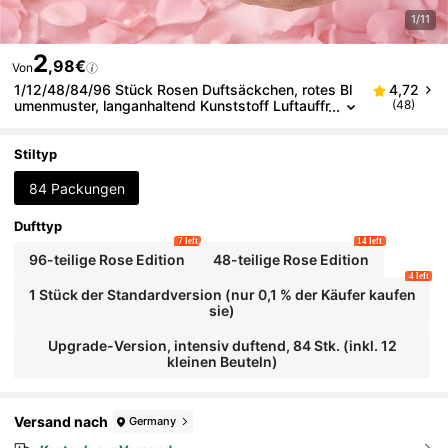
1/11
2
,98€
Von
1/12/48/84/96 Stück Rosen Duftsäckchen, rotes Bl
4,72
umenmuster, langanhaltend Kunststoff Luftauffr
(48)
ischer, geeignet für Kleiderschrank, Schublade,
Tasche, Schuhe, Heimdekoration Duft, elegantes De
sign, langanhaltende Frische
Stiltyp
84 Packungen
Dufttyp
7 left
14 left
96-teilige Rose Edition
48-teilige Rose Edition
4 left
1 Stück der Standardversion (nur 0,1 % der Käufer kaufen
sie)
Upgrade-Version, intensiv duftend, 84 Stk. (inkl. 12
kleinen Beuteln)
Versand nach
Germany