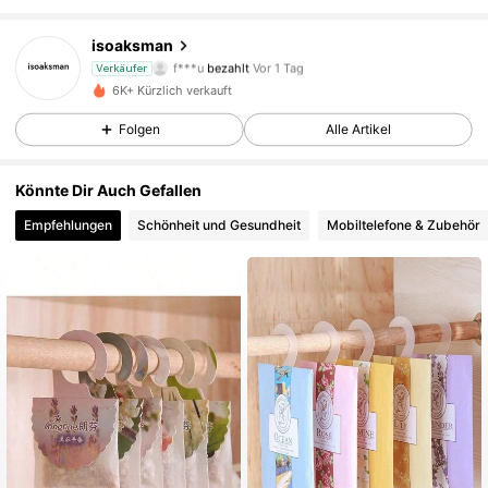
isoaksman
40 Follower
4,44
f***u
bezahlt
Vor 1 Tag
Verkäufer
o***0
ist
Vor 1 Tag
gefolgt
6K+ Kürzlich verkauft
40 Follower
4,44
Folgen
Alle Artikel
40 Follower
4,44
Könnte Dir Auch Gefallen
40 Follower
4,44
Empfehlungen
Schönheit und Gesundheit
Mobiltelefone & Zubehör
40 Follower
4,44