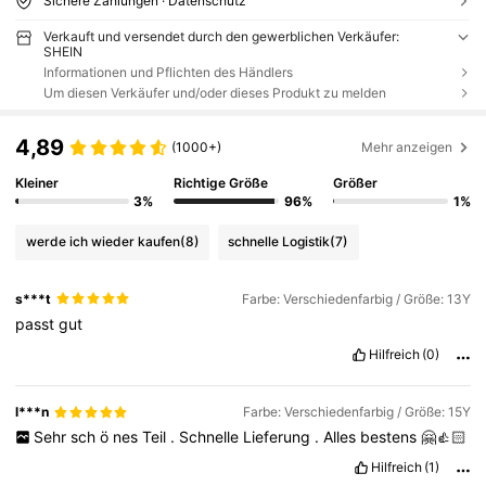
Sichere Zahlungen · Datenschutz
Verkauft und versendet durch den gewerblichen Verkäufer:
SHEIN
Informationen und Pflichten des Händlers
Um diesen Verkäufer und/oder dieses Produkt zu melden
4,89
(1000+)
Mehr anzeigen
Kleiner
Richtige Größe
Größer
3%
96%
1%
werde ich wieder kaufen
(8)
schnelle Logistik
(7)
s***t
Farbe: Verschiedenfarbig / Größe: 13Y
passt
gut
Hilfreich
(0)
l***n
Farbe: Verschiedenfarbig / Größe: 15Y
Sehr
sch
ö
nes
Teil
.
Schnelle
Lieferung
.
Alles
bestens
🤗👍🏻
Hilfreich
(1)