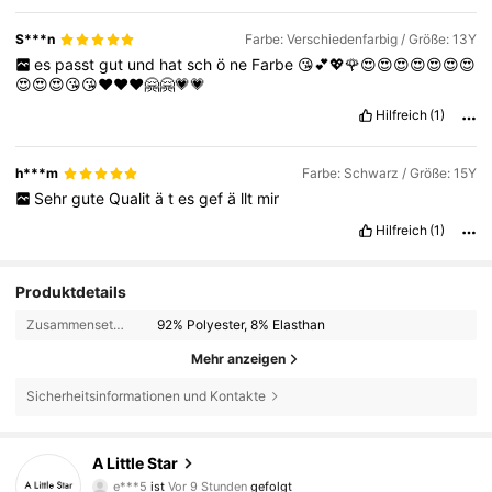
S***n
Farbe: Verschiedenfarbig / Größe: 13Y
es
passt
gut
und
hat
sch
ö
ne
Farbe
😘💕💖🌹😍😍😍😍😍😍😍
😍😍😍😘😘❤❤❤🤗🤗💗💗
Hilfreich
(1)
h***m
Farbe: Schwarz / Größe: 15Y
Sehr
gute
Qualit
ä
t
es
gef
ä
llt
mir
Hilfreich
(1)
Produktdetails
Zusammensetzung:
92% Polyester, 8% Elasthan
Mehr anzeigen
Sicherheitsinformationen und Kontakte
1K Follower
4,87
A Little Star
e***5
ist
Vor 9 Stunden
gefolgt
1K Follower
4,87