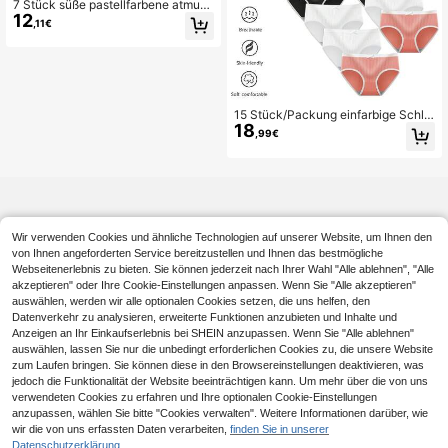
7 Stück süße pastellfarbene atmun
12
gsaktive einfarbige Höschen, geeig
,11€
net für Mädchen ab 14 Jahren als A
lltagsunterwäsche
15 Stück/Packung einfarbige Schlei
18
fen-Dekor Alltagstragen Dreieck H
,99€
öschen, einfache & bequeme Home
wear Höschen, damenhaft Hösche
n, beliebt bei Kleine Mädchen
Wir verwenden Cookies und ähnliche Technologien auf unserer Website, um Ihnen den
von Ihnen angeforderten Service bereitzustellen und Ihnen das bestmögliche
Webseitenerlebnis zu bieten. Sie können jederzeit nach Ihrer Wahl "Alle ablehnen", "Alle
akzeptieren" oder Ihre Cookie-Einstellungen anpassen. Wenn Sie "Alle akzeptieren"
auswählen, werden wir alle optionalen Cookies setzen, die uns helfen, den
Datenverkehr zu analysieren, erweiterte Funktionen anzubieten und Inhalte und
Anzeigen an Ihr Einkaufserlebnis bei SHEIN anzupassen. Wenn Sie "Alle ablehnen"
auswählen, lassen Sie nur die unbedingt erforderlichen Cookies zu, die unsere Website
zum Laufen bringen. Sie können diese in den Browsereinstellungen deaktivieren, was
jedoch die Funktionalität der Website beeinträchtigen kann. Um mehr über die von uns
verwendeten Cookies zu erfahren und Ihre optionalen Cookie-Einstellungen
anzupassen, wählen Sie bitte "Cookies verwalten". Weitere Informationen darüber, wie
wir die von uns erfassten Daten verarbeiten,
finden Sie in unserer
Datenschutzerklärung.