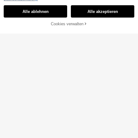
Alle ablehnen
Alle akzeptieren
ZUM WARENKORB
Cookies verwalten
JETZT EINKAUFEN
HINZUFÜGEN