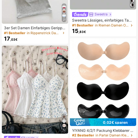
Sweetra
21
Sweetra Lässiges, einfarbiges Tank
Top für Damen für den Sommer
#1 Bestseller
in Riemen Damen Oberteile, Blusen & T-Shirts
3er Set Damen Einfarbiges Gerippte
15
s Trägertop mit Polster-BH, Lässige
,83€
#1 Bestseller
in Rippenstrick Damen Unterhemden
s Skinny Crop Top, Workout, Athleis
17
,03€
ure
0,02€ sparen
12
YIYANG 4/2/1 Packung Klebbarer Si
likon-Rückenfreier Push-Up Unsich
#2 Bestseller
in Partei Damen Klebe-BH