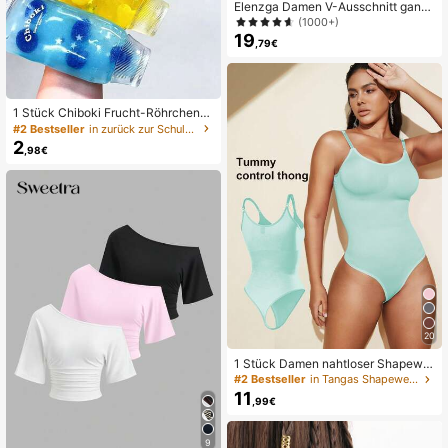
Elenzga Damen V-Ausschnitt ganzf
lächiger Muster Lässig Maxikleid
(1000+)
19
,79€
1 Stück Chiboki Frucht-Röhrchen-
Quetschspielzeug, transparentes Gl
#2 Bestseller
in zurück zur Schule Bastelsets für Kindermode
itzer-Pailletten-Squishy, süßes Fru
2
,98€
cht-Perlen-Stressabbau-Spielzeu
g, Angstlinderung, kreatives Deskto
p-Fidget-Spielzeug für Kinder
20
1 Stück Damen nahtloser Shapewe
ar Bodysuit, String-Unterteil, schlan
#2 Bestseller
in Tangas Shapewear-Bodys für Damen
kmachender formender Bodysuit, B
11
,99€
auchkontroll-Bodysuit, Shapewear,
Taillenformer, Selbstvertrauens-Bo
ost
9