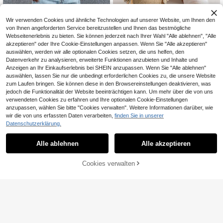
Wir verwenden Cookies und ähnliche Technologien auf unserer Website, um Ihnen den
von Ihnen angeforderten Service bereitzustellen und Ihnen das bestmögliche
Webseitenerlebnis zu bieten. Sie können jederzeit nach Ihrer Wahl "Alle ablehnen", "Alle
17
akzeptieren" oder Ihre Cookie-Einstellungen anpassen. Wenn Sie "Alle akzeptieren"
auswählen, werden wir alle optionalen Cookies setzen, die uns helfen, den
Damen Lässig Einfarbig Wildleder Sl
Datenverkehr zu analysieren, erweiterte Funktionen anzubieten und Inhalte und
ip-On Mule Hausschuhe, Erhältlich i
#1 Bestseller
in Khaki Damen Slipper
n Thermofutter- und Nicht-Thermof
Anzeigen an Ihr Einkaufserlebnis bei SHEIN anzupassen. Wenn Sie "Alle ablehnen"
21
,43€
utter-Versionen, Gemütlich
auswählen, lassen Sie nur die unbedingt erforderlichen Cookies zu, die unsere Website
zum Laufen bringen. Sie können diese in den Browsereinstellungen deaktivieren, was
8
jedoch die Funktionalität der Website beeinträchtigen kann. Um mehr über die von uns
verwendeten Cookies zu erfahren und Ihre optionalen Cookie-Einstellungen
Damen einfarbige Bermuda Denim
19
anzupassen, wählen Sie bitte "Cookies verwalten". Weitere Informationen darüber, wie
Shorts, lässig für den Sommer, Allta
,79€
gskleidung
wir die von uns erfassten Daten verarbeiten,
finden Sie in unserer
Datenschutzerklärung.
Alle ablehnen
Alle akzeptieren
Cookies verwalten
Shop
Kategorie
Trends
Warenkorb
Profil
9