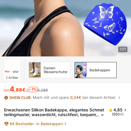
1/17
Damen
Badekappen
Wasserschuhe
2
Artiklar
4
,88€
-7%
5,28€
Von
Mach mit und spare
0,24€
bei diesem Artikel.
Erwachsenen Silikon Badekappe, elegantes Schmet
4,85
terlingmuster, wasserdicht, rutschfest, bequem
(500+)
elastisch, geeignet für kurze & lange Haare
#
4
Bestseller
in Badekappen