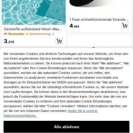
1 Paar schnelltrocknende Strandso
cken, weiche Sohle, geeignet für S
4
,18€
chnorcheln, Schwimmen, Bootfahre
Gestreifte aufblasbare Mesh-Wasse
n, Wandern, Surfen - atmungsaktiv
rhängekissen-Liegestuhl mit 3 Kiss
#1 Bestseller
in Schwimmring
& leicht, unverzichtbares Strandacc
enrollen, Erwachsenen-Pool-Schwi
essoire, Schwimmreifen, Strandute
3
mmstuhl für Strand und Schwimmb
,37€
nsilien
ad
Wir verwenden Cookies und ähnliche Technologien auf unserer Website, um Ihnen den
von Ihnen angeforderten Service bereitzustellen und Ihnen das bestmögliche
Webseitenerlebnis zu bieten. Sie können jederzeit nach Ihrer Wahl "Alle ablehnen", "Alle
akzeptieren" oder Ihre Cookie-Einstellungen anpassen. Wenn Sie "Alle akzeptieren"
auswählen, werden wir alle optionalen Cookies setzen, die uns helfen, den
Datenverkehr zu analysieren, erweiterte Funktionen anzubieten und Inhalte und
Anzeigen an Ihr Einkaufserlebnis bei SHEIN anzupassen. Wenn Sie "Alle ablehnen"
auswählen, lassen Sie nur die unbedingt erforderlichen Cookies zu, die unsere Website
zum Laufen bringen. Sie können diese in den Browsereinstellungen deaktivieren, was
jedoch die Funktionalität der Website beeinträchtigen kann. Um mehr über die von uns
verwendeten Cookies zu erfahren und Ihre optionalen Cookie-Einstellungen
anzupassen, wählen Sie bitte "Cookies verwalten". Weitere Informationen darüber, wie
wir die von uns erfassten Daten verarbeiten,
finden Sie in unserer
Datenschutzerklärung.
2 Stücke unsichtbare Silikon-Brust
warzenabdeckungen für Damen, se
3 übrig
1 Stück Badeanzug Nasstasche mit
lbstklebende Brustpads, hochwertig
Alle ablehnen
integriertem Handtuch, waschbarer
4
7
e rutschfeste Push-up-BH-Pads, v
,88€
,08€
Nylon-Stoff Strand/Pool/Gym Trock