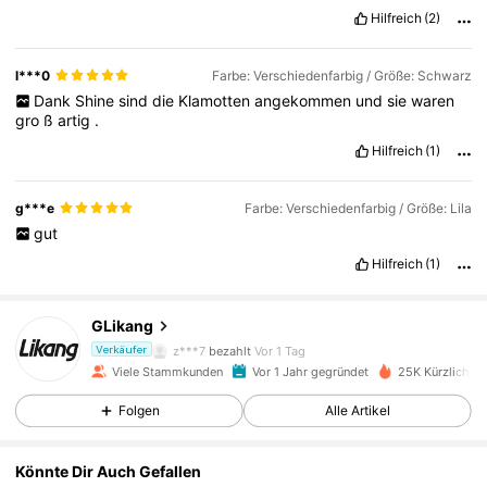
Hilfreich
(2)
l***0
Farbe: Verschiedenfarbig / Größe: Schwarz
Dank
Shine
sind
die
Klamotten
angekommen
und
sie
waren
gro
ß
artig
.
Hilfreich
(1)
g***e
Farbe: Verschiedenfarbig / Größe: Lila
gut
195 Follower
4,85
Hilfreich
(1)
GLikang
195 Follower
4,85
z***7
bezahlt
Vor 1 Tag
Verkäufer
Viele Stammkunden
Vor 1 Jahr gegründet
25K Kürzlich ve
195 Follower
4,85
Folgen
Alle Artikel
Könnte Dir Auch Gefallen
195 Follower
4,85