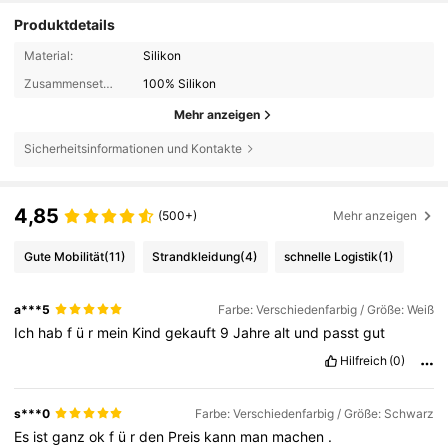
Produktdetails
Material:
Silikon
Zusammensetzung:
100% Silikon
Mehr anzeigen
Sicherheitsinformationen und Kontakte
4,85
(500+)
Mehr anzeigen
Gute Mobilität
(11)
Strandkleidung
(4)
schnelle Logistik
(1)
a***5
Farbe: Verschiedenfarbig / Größe: Weiß
Ich
hab
f
ü
r
mein
Kind
gekauft
9
Jahre
alt
und
passt
gut
Hilfreich
(0)
s***0
Farbe: Verschiedenfarbig / Größe: Schwarz
Es
ist
ganz
ok
f
ü
r
den
Preis
kann
man
machen
.