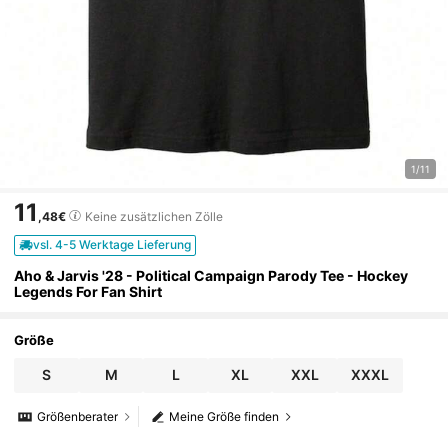
1/11
11
,48€
Keine zusätzlichen Zölle
vsl. 4-5 Werktage Lieferung
Aho & Jarvis '28 - Political Campaign Parody Tee - Hockey
Legends For Fan Shirt
Größe
S
M
L
XL
XXL
XXXL
Größenberater
Meine Größe finden