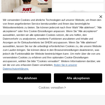
mmertop
Wir verwenden Cookies und ähnliche Technologien auf unserer Website, um Ihnen den
von Ihnen angeforderten Service bereitzustellen und Ihnen das bestmögliche
Webseitenerlebnis zu bieten. Sie können jederzeit nach Ihrer Wahl "Alle ablehnen", "Alle
akzeptieren" oder Ihre Cookie-Einstellungen anpassen. Wenn Sie "Alle akzeptieren"
auswählen, werden wir alle optionalen Cookies setzen, die uns helfen, den
Datenverkehr zu analysieren, erweiterte Funktionen anzubieten und Inhalte und
Anzeigen an Ihr Einkaufserlebnis bei SHEIN anzupassen. Wenn Sie "Alle ablehnen"
auswählen, lassen Sie nur die unbedingt erforderlichen Cookies zu, die unsere Website
zum Laufen bringen. Sie können diese in den Browsereinstellungen deaktivieren, was
6
jedoch die Funktionalität der Website beeinträchtigen kann. Um mehr über die von uns
Ninjago Retro T-Shirt für Fans Klass
TOKVUE
verwendeten Cookies zu erfahren und Ihre optionalen Cookie-Einstellungen
4
ischer Stil Lässiges Kurzarm-Obert
anzupassen, wählen Sie bitte "Cookies verwalten". Weitere Informationen darüber, wie
,88€
TOKVUE Street Casual Rotes Sloga
eil Bequemes weiches Baumwoll-S
14
n 3D Stickerei Weißes Lockeres Ta
wir die von uns erfassten Daten verarbeiten,
finden Sie in unserer
,99€
hirt
4-5 Werktage
nk Top, Urlaub
Datenschutzerklärung.
Alle ablehnen
Alle akzeptieren
ZUM WARENKORB
Cookies verwalten
JETZT EINKAUFEN
HINZUFÜGEN