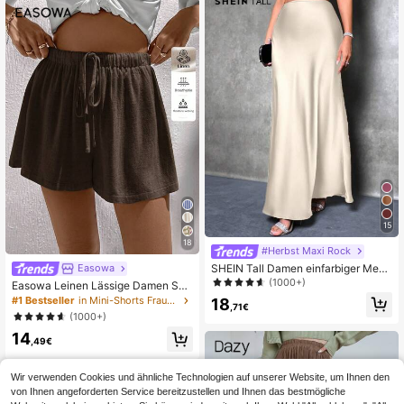
15
18
#Herbst Maxi Rock
SHEIN Tall Damen einfarbiger Meerj
Easowa
ungfrau-Stil Rock, Satinrock, elega
(1000+)
Easowa Leinen Lässige Damen Sho
nter langer Rock, geeignet für Party
rts, Geeignet für Frühling/Sommer D
#1 Bestseller
in Mini-Shorts Frauen Shorts
18
s und Alltag, für große Frauen
,71€
amen Shorts Sommer Leinen Shorts
(1000+)
Braune Shorts Damen Bequeme Sh
14
orts Lockere Shorts
,49€
Wir verwenden Cookies und ähnliche Technologien auf unserer Website, um Ihnen den
von Ihnen angeforderten Service bereitzustellen und Ihnen das bestmögliche