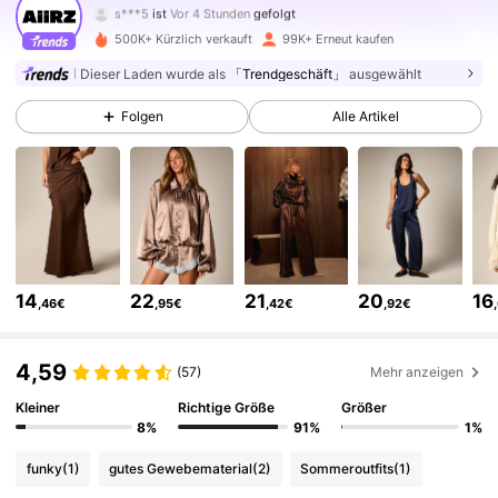
6***1
ist am Durchsuchen
693K Follower
4,81
500K+ Kürzlich verkauft
99K+ Erneut kaufen
Dieser Laden wurde als
「Trendgeschäft」
ausgewählt
693K Follower
4,81
Folgen
Alle Artikel
693K Follower
4,81
693K Follower
4,81
14
22
21
20
16
,46€
,95€
,42€
,92€
693K Follower
4,81
4,59
(57)
Mehr anzeigen
693K Follower
4,81
Kleiner
Richtige Größe
Größer
8%
91%
1%
funky
(1)
gutes Gewebematerial
(2)
Sommeroutfits
(1)
693K Follower
4,81