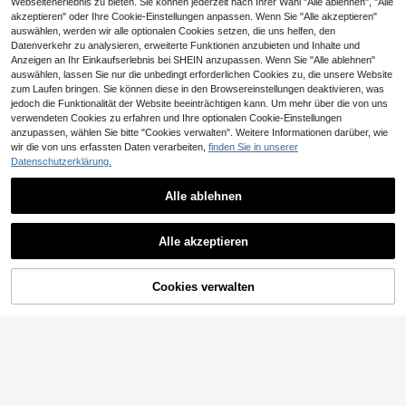
Webseitenerlebnis zu bieten. Sie können jederzeit nach Ihrer Wahl "Alle ablehnen", "Alle
akzeptieren" oder Ihre Cookie-Einstellungen anpassen. Wenn Sie "Alle akzeptieren"
auswählen, werden wir alle optionalen Cookies setzen, die uns helfen, den
Datenverkehr zu analysieren, erweiterte Funktionen anzubieten und Inhalte und
Anzeigen an Ihr Einkaufserlebnis bei SHEIN anzupassen. Wenn Sie "Alle ablehnen"
auswählen, lassen Sie nur die unbedingt erforderlichen Cookies zu, die unsere Website
zum Laufen bringen. Sie können diese in den Browsereinstellungen deaktivieren, was
jedoch die Funktionalität der Website beeinträchtigen kann. Um mehr über die von uns
verwendeten Cookies zu erfahren und Ihre optionalen Cookie-Einstellungen
anzupassen, wählen Sie bitte "Cookies verwalten". Weitere Informationen darüber, wie
wir die von uns erfassten Daten verarbeiten,
finden Sie in unserer
Datenschutzerklärung.
6
Alle ablehnen
#Vintage
7
DAZY Einfarbiger plissierter Rock fü
r Frauen, Rüschen-Herbst
26
#Strandwochenende
,56€
Alle akzeptieren
Easelle Damen Lässiger Urlaubsstil
Schwarzer Leinen Meerjungfrau Ro
15
,99€
ck
ZUM WARENKORB
Cookies verwalten
JETZT EINKAUFEN
HINZUFÜGEN