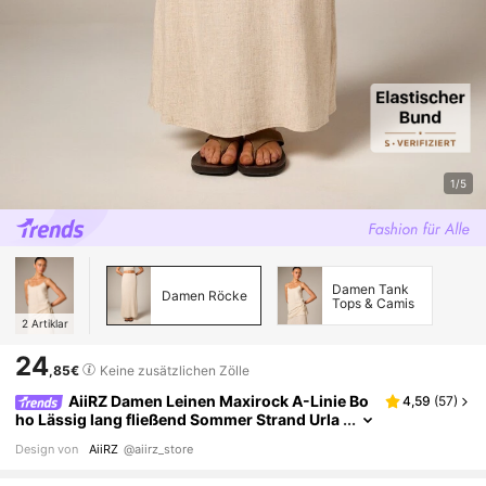
1/5
Damen Tank
Damen Röcke
Tops & Camis
2
Artiklar
24
,85€
Keine zusätzlichen Zölle
AiiRZ Damen Leinen Maxirock A-Linie Bo
4,59
(
57
)
ho Lässig lang fließend Sommer Strand Urla
ub elegant natürlich atmungsaktiv bequem
Design von
AiiRZ
@aiirz_store
hoher Bund