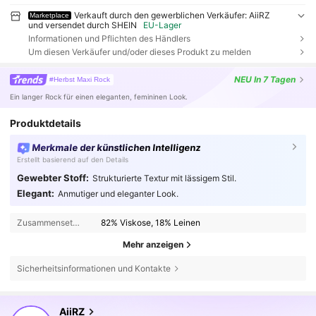
Verkauft durch den gewerblichen Verkäufer: AiiRZ
Marketplace
und versendet durch SHEIN
EU-Lager
Informationen und Pflichten des Händlers
Um diesen Verkäufer und/oder dieses Produkt zu melden
NEU
In 7 Tagen
#Herbst Maxi Rock
Ein langer Rock für einen eleganten, femininen Look.
Produktdetails
Merkmale der künstlichen Intelligenz
Erstellt basierend auf den Details
Gewebter Stoff:
Strukturierte Textur mit lässigem Stil.
Elegant:
Anmutiger und eleganter Look.
Zusammensetzung:
82% Viskose, 18% Leinen
Mehr anzeigen
Sicherheitsinformationen und Kontakte
693K Follower
4,81
AiiRZ
s***5
ist
Vor 4 Stunden
gefolgt