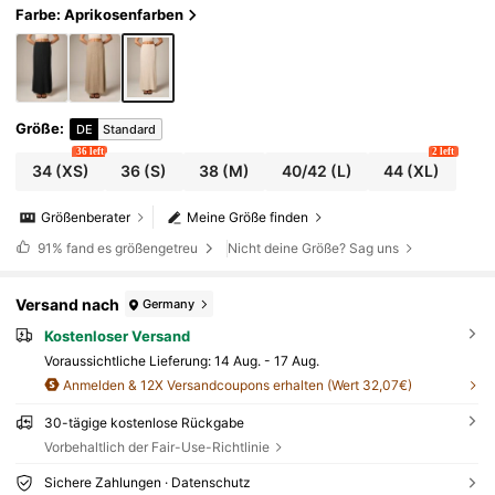
Farbe: Aprikosenfarben
Größe
:
DE
Standard
36 left
2 left
34
(XS)
36
(S)
38
(M)
40/42
(L)
44
(XL)
Größenberater
Meine Größe finden
91%
fand es größengetreu
Nicht deine Größe? Sag uns
Versand nach
Germany
Kostenloser Versand
Voraussichtliche Lieferung:
14 Aug. - 17 Aug.
Anmelden & 12X Versandcoupons erhalten (Wert 32,07€)
30-tägige kostenlose Rückgabe
Vorbehaltlich der Fair-Use-Richtlinie
Sichere Zahlungen · Datenschutz