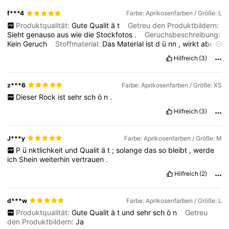
f***4
Farbe: Aprikosenfarben / Größe: L
Produktqualität:
Gute
Qualit
ä
t
Getreu den Produktbildern:
693K Follower
4,81
Sieht
genauso
aus
wie
die
Stockfotos
.
Geruchsbeschreibung:
Kein
Geruch
Stoffmaterial:
Das
Material
ist
d
ü
nn
,
wirkt
aber
nicht
durchsichtig
.
Fit:
Es
passt
perfekt
Hilfreich
(3)
693K Follower
4,81
z***6
Farbe: Aprikosenfarben / Größe: XS
693K Follower
4,81
Dieser
Rock
ist
sehr
sch
ö
n
.
Hilfreich
(3)
J***y
Farbe: Aprikosenfarben / Größe: M
P
ü
nktlichkeit
und
Qualit
ä
t
;
solange
das
so
bleibt
,
werde
ich
Shein
weiterhin
vertrauen
.
Hilfreich
(2)
d***w
Farbe: Aprikosenfarben / Größe: L
Produktqualität:
Gute
Qualit
ä
t
und
sehr
sch
ö
n
Getreu
den Produktbildern:
Ja