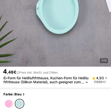
1/13
4
,48€
Preis inkl. MwSt. und Zöllen
Ei-Form für Heißluftfritteuse, Kuchen-Form für Heißlu
4,93
ftfritteuse (Silikon Material), auch geeignet zum
(1000+)
Backen von Pfannkuchen, Toast usw., antihaftb
eschichtetes Zubehör für Heißluftfritteuse, Geschen
kidee zum Vatertag, Muttertag, Weihnachten, Ernte
Farbe: Blau
dank, Halloween, Valentinstag