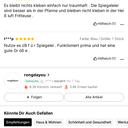
Es
bleibt
nichts
kleben
einfach
nur
traumhaft
.
Die
Spiegeleier
sind
besser
als
in
der
Pfanne
und
bleiben
nicht
kleben
in
der
Hei
ß
luft
Fritteuse
.
Hilfreich
(1)
t***p
Farbe: Blau / Größe: 1 Stück
Nutze
es
zB
f
ü
r
Spiegelei
.
Funktioniert
prima
und
hat
eine
gute
Gr
öß
e
.
2.8K Follower
4,86
Hilfreich
(1)
rongdayou
2.8K Follower
4,86
t***a
bezahlt
Vor 1 Tag
Verkäufer
8.3K Kürzlich verkauft
3.8K Erneut kaufen
2.8K Follower
4,86
Folgen
Alle Artikel
Könnte Dir Auch Gefallen
2.8K Follower
4,86
Empfehlungen
Haus & Wohnen
Schönheit und Gesundheit
Werkz