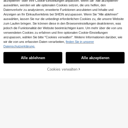
akzeptieren" oder Ihre Cookie-Einstellungen anpassen. Wenn Sie "Alle akzeptieren"
auswählen, werden wir alle optionalen Cookies setzen, die uns helfen, den
Datenverkehr zu analysieren, erweiterte Funktionen anzubieten und Inhalte und
Anzeigen an Ihr Einkaufserlebnis bei SHEIN anzupassen. Wenn Sie "Alle ablehnen"
Ähnliche vorrätige Artikel anzeigen
Alle ansehen
auswählen, lassen Sie nur die unbedingt erforderlichen Cookies zu, die unsere Website
zum Laufen bringen. Sie können diese in den Browsereinstellungen deaktivieren, was
jedoch die Funktionalität der Website beeinträchtigen kann. Um mehr über die von uns
verwendeten Cookies zu erfahren und Ihre optionalen Cookie-Einstellungen
anzupassen, wählen Sie bitte "Cookies verwalten". Weitere Informationen darüber, wie
wir die von uns erfassten Daten verarbeiten,
finden Sie in unserer
Datenschutzerklärung.
Alle ablehnen
Alle akzeptieren
Sorry, dieses Produkt ist ausverkauft.
Cookies verwalten
AUSVERKAUFT