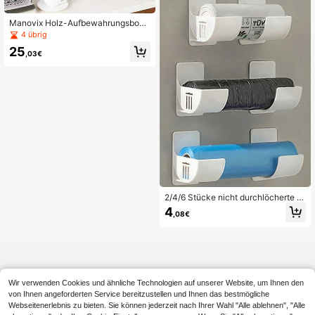
Manovix Holz-Aufbewahrungsbox i
m Landhausstil, Kaffeestation-Orga
4 übrig
nizer mit Schublade, mehrschichtig
25
er Kaffeekapsel-Aufbewahrungskor
,03€
b für die Arbeitsplatte, Küchenbar-
Halter für Tee, Gewürze & Zubehör,
Weihnachts- und Einweihungsgesc
henk für Kaffee- & Teeliebhaber, Sc
hulanfang
2/4/6 Stücke nicht durchlöcherte M
üllbeutel-Aufbewahrungshalterung,
4
,08€
einstellbarer Küchen-Aufbewahrun
gshalter, geeignet für Müllbeutel, Fri
schhaltefolie, Regenschirme, Nudel
holz-Halter, Folienthalter, Küchenre
gal, Spülbecken-Halter, Küchen-Or
ganizer, Küchenaufbewahrung und
-organisation, kleine Küchenhelfer,
Wir verwenden Cookies und ähnliche Technologien auf unserer Website, um Ihnen den
Küchenaufbewahrungsbehälter
von Ihnen angeforderten Service bereitzustellen und Ihnen das bestmögliche
Webseitenerlebnis zu bieten. Sie können jederzeit nach Ihrer Wahl "Alle ablehnen", "Alle