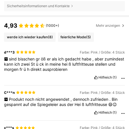
Sicherheitsinformationen und Kontakte
4,93
(1000+)
Mehr anzeigen
werde ich wieder kaufen
(8)
feierliche Mode
(5)
d***3
Farbe: Pink / Größe: 4 Stück
sind
bisschen
gr
öß
er
als
ich
gedacht
habe
,
aber
zumindest
kann
ich
zwei
St
ü
ck
in
meine
hei
ß
luftfritteuse
stellen
und
morgen
fr
ü
h
direkt
ausprobieren
Hilfreich
(1)
C***n
Farbe: Pink / Größe: 4 Stück
Produkt
noch
nicht
angewendet
,
dennoch
zufrieden
.
Bin
gespannt
auf
die
Spiegeleier
aus
der
Hei
ß
luftfritteuse
😄😉
Hilfreich
(1)
c***s
Farbe: Pink / Größe: 4 Stück