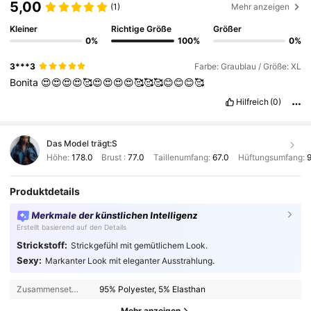
5,00
(1)
Mehr anzeigen
Kleiner
Richtige Größe
Größer
0%
100%
0%
3***3
Farbe: Graublau / Größe: XL
Bonita
😍😍😍😍🥰😍😍😍😍🥰🥰🥰😊😊😊🥰
Hilfreich
(0)
Das Model trägt:
S
Höhe:
178.0
Brust :
77.0
Taillenumfang:
67.0
Hüftungsumfang:
9
Produktdetails
Merkmale der künstlichen Intelligenz
Erstellt basierend auf den Details
Strickstoff:
Strickgefühl mit gemütlichem Look.
Sexy:
Markanter Look mit eleganter Ausstrahlung.
Zusammensetzung:
95% Polyester, 5% Elasthan
Mehr anzeigen