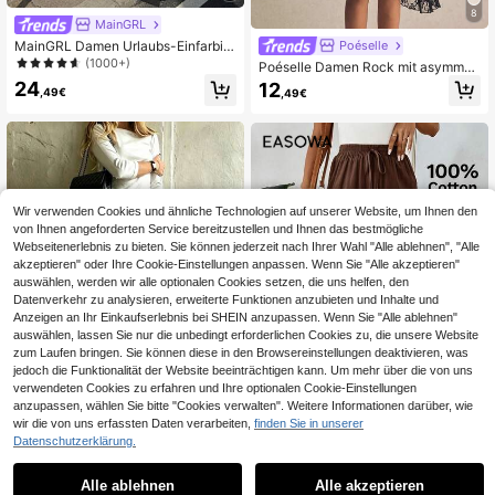
8
MainGRL
MainGRL Damen Urlaubs-Einfarbig
Poéselle
er Rock mit gerüschter Taille und as
(1000+)
Poéselle Damen Rock mit asymmet
ymmetrischem Saum
rischem Spitzensaum – Eleganter s
24
12
,49€
,49€
chwarzer Vintage-Partyrock mit Rü
schensaum und hohem Bund, perfe
kt für Partys und Ausgehen
Wir verwenden Cookies und ähnliche Technologien auf unserer Website, um Ihnen den
von Ihnen angeforderten Service bereitzustellen und Ihnen das bestmögliche
Webseitenerlebnis zu bieten. Sie können jederzeit nach Ihrer Wahl "Alle ablehnen", "Alle
akzeptieren" oder Ihre Cookie-Einstellungen anpassen. Wenn Sie "Alle akzeptieren"
auswählen, werden wir alle optionalen Cookies setzen, die uns helfen, den
Datenverkehr zu analysieren, erweiterte Funktionen anzubieten und Inhalte und
Anzeigen an Ihr Einkaufserlebnis bei SHEIN anzupassen. Wenn Sie "Alle ablehnen"
auswählen, lassen Sie nur die unbedingt erforderlichen Cookies zu, die unsere Website
zum Laufen bringen. Sie können diese in den Browsereinstellungen deaktivieren, was
jedoch die Funktionalität der Website beeinträchtigen kann. Um mehr über die von uns
verwendeten Cookies zu erfahren und Ihre optionalen Cookie-Einstellungen
anzupassen, wählen Sie bitte "Cookies verwalten". Weitere Informationen darüber, wie
8
wir die von uns erfassten Daten verarbeiten,
finden Sie in unserer
11
Datenschutzerklärung.
Eleganter mittellanger A-Linien-Ro
Easowa
ck für Damen, fließender Rock mit n
#3 Bestseller
in Kurz Frauen Röcke
Easowa Damen Lässig Baumwolle
iedriger Taille, Spitzenbesatz und S
Alle ablehnen
Alle akzeptieren
Leinen Mischung Knöchelhose, Kha
#4 Bestseller
in Stoff Stoff-Freizeithose