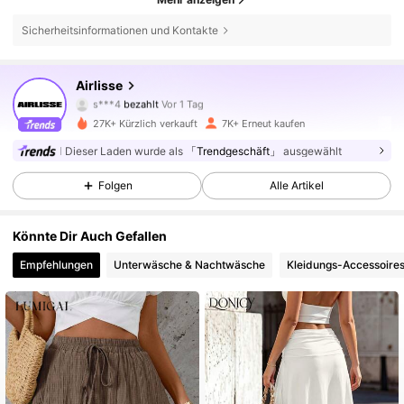
Sicherheitsinformationen und Kontakte
35K Follower
4,80
Airlisse
s***4
bezahlt
Vor 1 Tag
e***0
ist
Vor 2 Stunden
gefolgt
27K+ Kürzlich verkauft
7K+ Erneut kaufen
35K Follower
4,80
Dieser Laden wurde als
「Trendgeschäft」
ausgewählt
Folgen
Alle Artikel
35K Follower
4,80
Könnte Dir Auch Gefallen
35K Follower
4,80
Empfehlungen
Unterwäsche & Nachtwäsche
Kleidungs-Accessoire
35K Follower
4,80
35K Follower
4,80