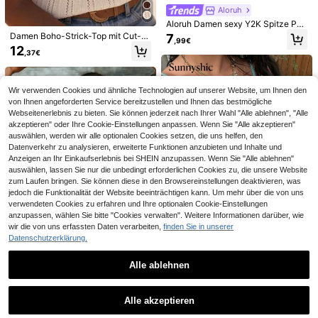
Siren Gaze
Aloruh
Siren Gaze Damen Bluse Einfarbig
XLLAIS
Aloruh Damen sexy Y2K Spitze Pat
mit tiefem V-Ausschnitt, plissiert, lä
9
XLLAIS Sexy Sweetheart-Ausschni
,49€
chwork gestreiftes Trägertop
ssig, vielseitig, für den täglichen Ge
Damen Boho-Strick-Top mit Cut-o
7
tt Yoga Basic hohe Elastizität nackt
,99€
#2 Bestseller
in Grafik Basic-T-Shirts
brauch
uts, V-Ausschnitt, Spaghettiträgern,
12
es Gefühl Slim Fit Kurzarm Schwarz
,37€
Häkel-Camisole im tropischen Stil,
11
Sommer Sport T-Shirt Lässig, Athlei
,38€
11,49€
lässig für Sommer, Strand und Allta
sure
g, Weiß
Wir verwenden Cookies und ähnliche Technologien auf unserer Website, um Ihnen den
von Ihnen angeforderten Service bereitzustellen und Ihnen das bestmögliche
Webseitenerlebnis zu bieten. Sie können jederzeit nach Ihrer Wahl "Alle ablehnen", "Alle
akzeptieren" oder Ihre Cookie-Einstellungen anpassen. Wenn Sie "Alle akzeptieren"
auswählen, werden wir alle optionalen Cookies setzen, die uns helfen, den
Datenverkehr zu analysieren, erweiterte Funktionen anzubieten und Inhalte und
Anzeigen an Ihr Einkaufserlebnis bei SHEIN anzupassen. Wenn Sie "Alle ablehnen"
auswählen, lassen Sie nur die unbedingt erforderlichen Cookies zu, die unsere Website
zum Laufen bringen. Sie können diese in den Browsereinstellungen deaktivieren, was
jedoch die Funktionalität der Website beeinträchtigen kann. Um mehr über die von uns
verwendeten Cookies zu erfahren und Ihre optionalen Cookie-Einstellungen
anzupassen, wählen Sie bitte "Cookies verwalten". Weitere Informationen darüber, wie
wir die von uns erfassten Daten verarbeiten,
finden Sie in unserer
Datenschutzerklärung.
6
6
20
Alle ablehnen
SHEIN BAE
Sunnyshic
0,36€ sparen
SHEIN BAE Frühling/Sommer Dame
#Ins Rampenlicht
Sunnyshic Bohemian Retro Romant
Ähnliche vorrätige Artikel anzeigen
Alle ansehen
n Lässig Urlaub Kleiner Stehkragen
isch Sexy Süß Würzig Y2K Jahrtau
9
SHEIN PETITE Cut Out Mock Neck
13
#Oversized Fits
,99€
Froschknopf Schwarzer Spitzensto
,49€
send Mädchen Reiner Wunsch Vint
Alle akzeptieren
Crop Mesh Tank Top ohne BH, für z
#4 Bestseller
in Netzgewebe Damen Oberteile, Blusen & T-Shirts
Coolane Damen Frühling Goth Grun
ff Tanktop, geeignet für Strandurlau
Sorry, dieses Produkt ist ausverkauft.
age Luxuriös Urlaub Lässig Date Sh
ierliche Frauen
ge Y2K Cupido Grafiken Bequemes