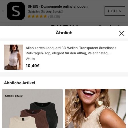
SHEIN - Damenmode online shoppen
×
HOLEN
Genießen Sie App-Special!
(10,830)
Ähnlich
Aliao zartes Jacquard 3D Wellen-Transparent ärmelloses
Rollkragen-Top, elegant für den Alltag, Valentinstag,
Hochzeitssaison, auffällig, Neujahr, Damen Frühling, Sommer,
Weiss
Urlaubsoutfit, Palaststil, Strandmode, Thanksgiving
10,49€
Ähnliche Artikel