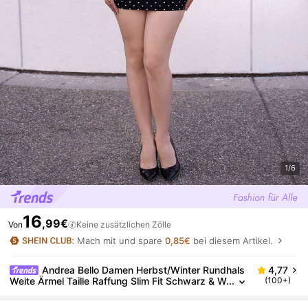
1/6
16
,99€
Von
Keine zusätzlichen Zölle
Mach mit und spare
0,85€
bei diesem Artikel.
Andrea Bello Damen Herbst/Winter Rundhals
4,77
Weite Ärmel Taille Raffung Slim Fit Schwarz & W
(100+)
eiß Polka Punkt Süßes Mini Kleid