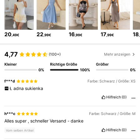
82K Follower
4,78
82K Follower
4,78
20
22
16
17
18
,49€
,99€
,99€
,99€
82K Follower
4,78
4,77
(100+)
Mehr anzeigen
82K Follower
4,78
Kleiner
Richtige Größe
Größer
0%
100%
0%
f***d
Farbe: Schwarz / Größe: XS
82K Follower
4,78
Ł
adna
sukienka
Hilfreich
(0)
82K Follower
4,78
h***c
Farbe: Schwarz / Größe: M
Alles
super
,
schneller
Versand
-
danke
82K Follower
4,78
Hilfreich
(0)
Vom selben Artikel