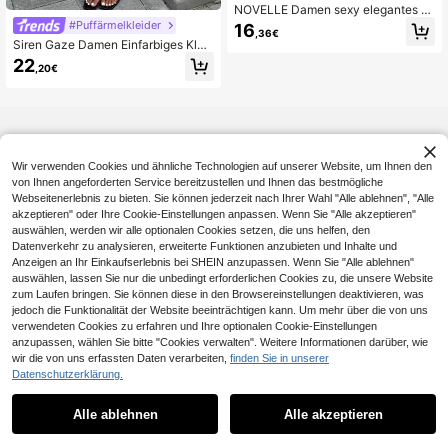
NOVELLE Damen sexy elegantes g
elbes kurzes ärmelloses figurbetont
#Puffärmelkleider
16
,36€
es Kleid mit Spaghettiträgern und rü
Siren Gaze Damen Einfarbiges Klei
ckenfreiem Design, geeignet für Url
d mit Kerbelkragen, Bindegürtel und
22
aub, Date, Party, Sommer
,20€
Kurzarm, Minikleid
Wir verwenden Cookies und ähnliche Technologien auf unserer Website, um Ihnen den
von Ihnen angeforderten Service bereitzustellen und Ihnen das bestmögliche
Webseitenerlebnis zu bieten. Sie können jederzeit nach Ihrer Wahl "Alle ablehnen", "Alle
akzeptieren" oder Ihre Cookie-Einstellungen anpassen. Wenn Sie "Alle akzeptieren"
auswählen, werden wir alle optionalen Cookies setzen, die uns helfen, den
Datenverkehr zu analysieren, erweiterte Funktionen anzubieten und Inhalte und
Anzeigen an Ihr Einkaufserlebnis bei SHEIN anzupassen. Wenn Sie "Alle ablehnen"
auswählen, lassen Sie nur die unbedingt erforderlichen Cookies zu, die unsere Website
zum Laufen bringen. Sie können diese in den Browsereinstellungen deaktivieren, was
jedoch die Funktionalität der Website beeinträchtigen kann. Um mehr über die von uns
verwendeten Cookies zu erfahren und Ihre optionalen Cookie-Einstellungen
anzupassen, wählen Sie bitte "Cookies verwalten". Weitere Informationen darüber, wie
wir die von uns erfassten Daten verarbeiten,
finden Sie in unserer
Datenschutzerklärung.
Alle ablehnen
Alle akzeptieren