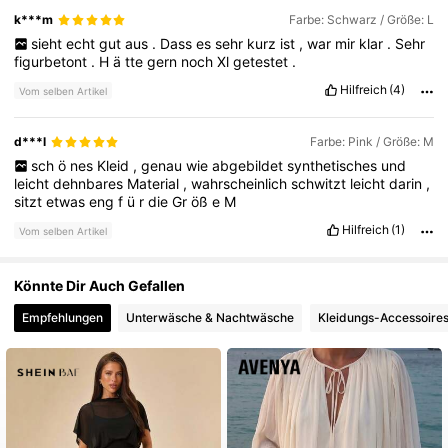
k***m
Farbe: Schwarz / Größe: L
82K Follower
4,78
sieht
echt
gut
aus
.
Dass
es
sehr
kurz
ist
,
war
mir
klar
.
Sehr
figurbetont
.
H
ä
tte
gern
noch
Xl
getestet
.
Hilfreich
(4)
Vom selben Artikel
d***l
Farbe: Pink / Größe: M
sch
ö
nes
Kleid
,
genau
wie
abgebildet
synthetisches
und
leicht
dehnbares
Material
,
wahrscheinlich
schwitzt
leicht
darin
,
sitzt
etwas
eng
f
ü
r
die
Gr
öß
e
M
Hilfreich
(1)
Vom selben Artikel
Könnte Dir Auch Gefallen
Empfehlungen
Unterwäsche & Nachtwäsche
Kleidungs-Accessoire