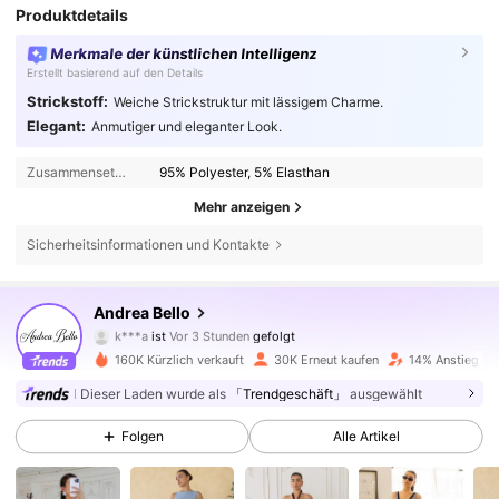
Produktdetails
Merkmale der künstlichen Intelligenz
Erstellt basierend auf den Details
Strickstoff:
Weiche Strickstruktur mit lässigem Charme.
Elegant:
Anmutiger und eleganter Look.
Zusammensetzung:
95% Polyester, 5% Elasthan
Mehr anzeigen
Sicherheitsinformationen und Kontakte
82K Follower
4,78
Andrea Bello
k***a
ist
Vor 3 Stunden
gefolgt
s***3
ist am Durchsuchen
82K Follower
4,78
160K Kürzlich verkauft
30K Erneut kaufen
14% Anstieg de
Dieser Laden wurde als
「Trendgeschäft」
ausgewählt
82K Follower
4,78
Folgen
Alle Artikel