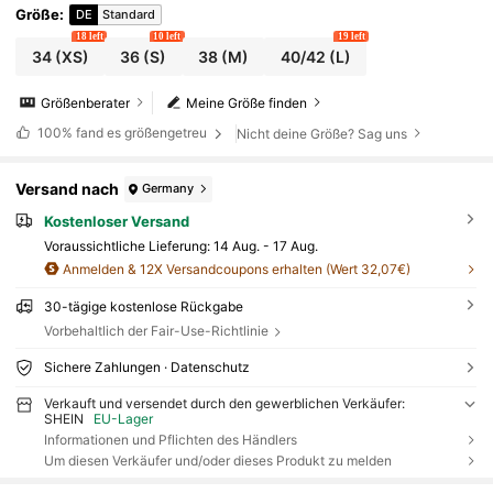
Größe
:
DE
Standard
18 left
10 left
19 left
34
(XS)
36
(S)
38
(M)
40/42
(L)
Größenberater
Meine Größe finden
100%
fand es größengetreu
Nicht deine Größe? Sag uns
Versand nach
Germany
Kostenloser Versand
Voraussichtliche Lieferung:
14 Aug. - 17 Aug.
Anmelden & 12X Versandcoupons erhalten (Wert 32,07€)
30-tägige kostenlose Rückgabe
Vorbehaltlich der Fair-Use-Richtlinie
Sichere Zahlungen · Datenschutz
Verkauft und versendet durch den gewerblichen Verkäufer:
SHEIN
EU-Lager
Informationen und Pflichten des Händlers
Um diesen Verkäufer und/oder dieses Produkt zu melden