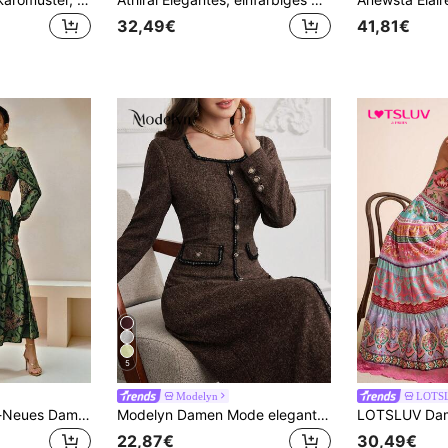
32,49€
41,81€
5
Modelyn
LOTS
Anewsta Frühlings-Neues Damen Kleid mit Gürtel, Leoparden-Muster Design, Pendler-Stil
Modelyn Damen Mode elegantes gestricktes Kleid mit Schleifendekor, burgunderfarbenes Maxikleid für Herbst/Winter, langes Abendkleid für Damen
22,87€
30,49€