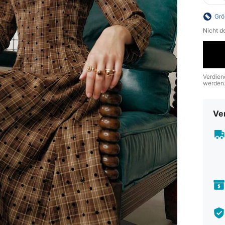
Grö
Nicht d
Verdien
werden
Ve