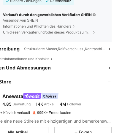
Sichere Zahlungen
Datenschutz
Verkauft durch den gewerblichen Verkäufer: SHEIN
Versendet von SHEIN
Informationen und Pflichten des Händlers
Um diesen Verkäufer und/oder dieses Produkt zu melden
hreibung
Strukturierte Muster,Reißverschluss ,Kontrastbindung,Rüschen
eitsinformationen und Kontakte
4,85
14K
4M
en Und Abmessungen
Store
4,85
14K
4M
Anewsta
4,85
14K
4M
Bewertung
Artikel
Follower
w***9
bezahlt
Vor 1 Tag
+ Kürzlich verkauft
999K+ Erneut kaufen
4,85
14K
4M
Beginne eine neue Stilreise mit einzigartigen und bemerkenswerten Kleidungsstücken, die neue Inspiration entfachen.
Alle Artikel
Folgen