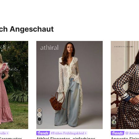
uch Angeschaut
5
olle
#Frühes Frühlingskleid
Anews
Skyraze Kleid mit Karomuster, Puffärmeln und Rüschensaum
Athîral Elegantes, einfarbiges Spitzenkleid mit Rüschen und ausgestellten Ärmeln für Damen, Spitzenoutfit, Spitzen-Staubtuch, Spitzen-Cardigan, Anthropologie-Kleidung, Free People