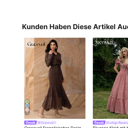
Kunden Haben Diese Artikel A
12
Graceveil
#Luftige Baumw
Graceveil Französisches Design Kleid mit hochgeschnittener Taille für Frauen