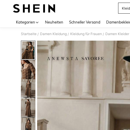
Kleid
Use up 
Kategorien
Neuheiten
Schneller Versand
Damenbeklei
Startseite
Damen Kleidung
Kleidung für Frauen
Damen Kleider
/
/
/