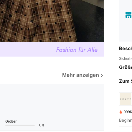
Besc
Sicherh
Größ
Mehr anzeigen
Zum 
999K
Größer
0%