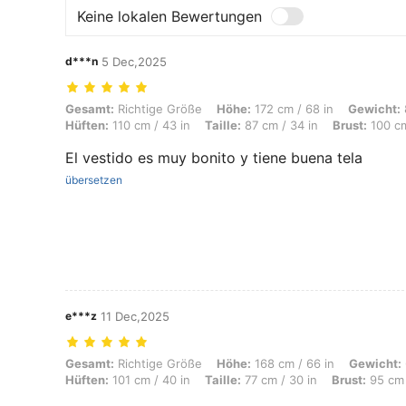
Keine lokalen Bewertungen
d***n
5 Dec,2025
Gesamt: Richtige Größe, Höhe: 172 cm / 68 in, Gewicht: 80 kg / 176 lb
Gesamt:
Richtige Größe
Höhe:
172 cm / 68 in
Gewicht:
Hüften:
110 cm / 43 in
Taille:
87 cm / 34 in
Brust:
100 cm
El vestido es muy bonito y tiene buena tela
übersetzen
e***z
11 Dec,2025
Gesamt: Richtige Größe, Höhe: 168 cm / 66 in, Gewicht: 63 kg / 139 lb
Gesamt:
Richtige Größe
Höhe:
168 cm / 66 in
Gewicht:
Hüften:
101 cm / 40 in
Taille:
77 cm / 30 in
Brust:
95 cm 