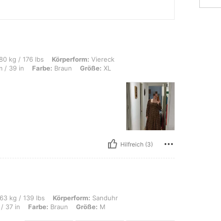
s, Körperform: Viereck, Hüften: 110 cm / 43 in, Taille: 87 cm / 34 in, Brust: 100 
80 kg / 176 lbs
Körperform:
Viereck
 / 39 in
Farbe:
Braun
Größe:
XL
Hilfreich (3)
s, Körperform: Sanduhr, Hüften: 101 cm / 40 in, Taille: 77 cm / 30 in, Brust: 95 c
63 kg / 139 lbs
Körperform:
Sanduhr
/ 37 in
Farbe:
Braun
Größe:
M