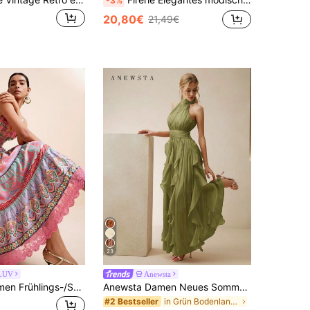
-3%
20,80€
21,49€
23
LUV
Anewsta
LOTSLUV Damen Frühlings-/Sommer-Urlaubskleid, elegant, bunt, Farbverlauf-Muster, U-Ausschnitt, ärmellos, tailliert, gerafft, Spitzen-Patchwork, Muster-Kleid
Anewsta Damen Neues Sommer Elegantes Ärmelloses Neckholder Langkleid, geraffte Taille, schlankmachend, glänzender welliger Saum, voller Rock, Grün, geeignet für Bankett, Party, Versammlung
in Grün Bodenlange Kleider
#2 Bestseller