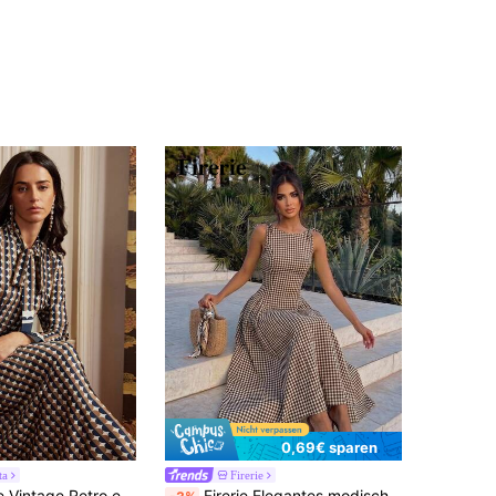
0,69€ sparen
ta
Firerie
Anewsta Elaire Vintage Retro elegantes Damenkleid mit Farbblock-Polka-Dot-Muster, Schleifenkraag, langen Ärmeln, geraffter Taille und Falten
Firerie Elegantes modisches ärmelloses kariertes A-Linien-Midikleid mit Taillenzug für Damen