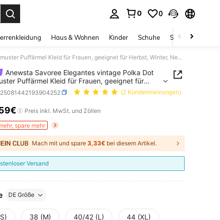
0
0
ess Enter to select.
errenkleidung
Haus & Wohnen
Kinder
Schuhe
Schmuck & Acces
Anewsta Savoree Elegantes vintage Polka Dot Karomuster Puffärmel Kleid für Frauen, geeignet für Herbst, Winter, Neujahr, Party, Hochzeit
Anewsta Savoree Elegantes vintage Polka Dot
ster Puffärmel Kleid für Frauen, geeignet für
, Winter, Neujahr, Party, Hochzeit
z25081442193904252
(2 Kundenmeinungen)
,59€
ICE AND AVAILABILITY
Preis inkl. MwSt. und Zöllen
mehr, spare mehr
Mach mit und spare
3,33€
bei diesem Artikel.
stenloser Versand
e
DE Größe
(S)
38 (M)
40/42 (L)
44 (XL)