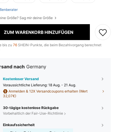
ßenberater
eine Größe? Sag mir deine Größe
ZUM WARENKORB HINZUFÜGEN
e bis zu
76
SHEIN-Punkte, die beim Bezahlvorgang berechnet
.
rsand nach
Germany
Kostenloser Versand
Voraussichtliche Lieferung:
18 Aug. - 21 Aug.
Anmelden & 12X Versandcoupons erhalten (Wert
32,07€)
30-tägige kostenlose Rückgabe
Vorbehaltlich der Fair-Use-Richtlinie
Einkaufssicherheit