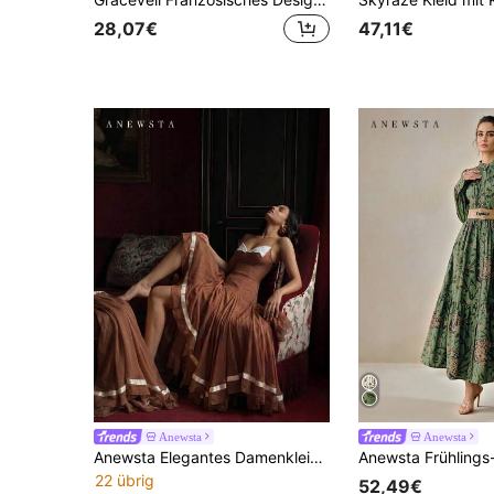
28,07€
47,11€
Anewsta
Anewsta
Anewsta Elegantes Damenkleid, Partyoutfit-Kleid, Spaghetti-Träger Taillen-betonendes Volles-Rock-Langes-Kleid
22 übrig
52,49€