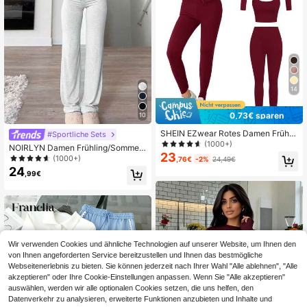
14
0,73€ sparen
10
SHEIN EZwear Rotes Damen Frühli
#Sportliche Sets
ngs-/Sommer-Strickset für Sport
(1000+)
NOIRLYN Damen Frühling/Sommer
23
Y2K Stil einfarbiges figurbetontes L
(1000+)
,76€
-2%
24,49€
angarm T-Shirt und lange Hose mit
24
,99€
Kordelzug 2-teiliges Set lässig eleg
ant
Wir verwenden Cookies und ähnliche Technologien auf unserer Website, um Ihnen den
von Ihnen angeforderten Service bereitzustellen und Ihnen das bestmögliche
Webseitenerlebnis zu bieten. Sie können jederzeit nach Ihrer Wahl "Alle ablehnen", "Alle
akzeptieren" oder Ihre Cookie-Einstellungen anpassen. Wenn Sie "Alle akzeptieren"
auswählen, werden wir alle optionalen Cookies setzen, die uns helfen, den
Datenverkehr zu analysieren, erweiterte Funktionen anzubieten und Inhalte und