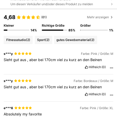
Um diesen Verkäufer und/oder dieses Produkt zu melden
4,68
(61)
Mehr anzeigen
Kleiner
Richtige Größe
Größer
14%
85%
1%
Fitnessstudio
(2)
Sport
(2)
gutes Gewebematerial
(2)
s***y
Farbe: Pink / Größe: M
Sieht
gut
aus
,
aber
bei
170cm
viel
zu
kurz
an
den
Beinen
Hilfreich
(0)
s***y
Farbe: Bordeaux / Größe: M
Sieht
gut
aus
,
aber
bei
170cm
viel
zu
kurz
an
den
Beinen
Hilfreich
(0)
e***6
Farbe: Pink / Größe: XL
Absolutely
my
favorite