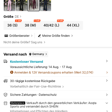
Größe
DE
1 left
1 left
9 left
36
(S)
38
(M)
40/42
(L)
44
(XL)
Größenberater
Meine Größe finden
Nicht deine Größe? Sag uns
Versand nach
Germany
Kostenloser Versand
Voraussichtliche Lieferung:
14 Aug. - 17 Aug.
Anmelden & 12X Versandcoupons erhalten (Wert 32,07€)
30-tägige kostenlose Rückgabe
Vorbehaltlich der Fair-Use-Richtlinie
Sichere Zahlungen · Datenschutz
Verkauft durch den gewerblichen Verkäufer: Aoqta
Marketplace
Sports und versendet durch SHEIN
Informationen und Pflichten des Händlers