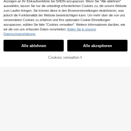
Anzeigen an Ihr Einkaufserlebnis bei SHEIN anzupassen. Wenn Sie "Alle ablehnen"
auswählen, lassen Sie nur die unbedingt erforderlichen Cookies zu, die unsere Website
zum Laufen bringen. Sie können diese in den Browsereinstellungen deaktivieren, was
jedoch die Funktionalität der Website beeinträchtigen kann. Um mehr über die von uns
7
verwendeten Cookies zu erfahren und Ihre optionalen Cookie-Einstellungen
anzupassen, wählen Sie bitte "Cookies verwalten". Weitere Informationen darüber, wie
0,38€ sparen
wir die von uns erfassten Daten verarbeiten,
finden Sie in unserer
11
Elia
Datenschutzerklärung.
Franclia Schleifenstickerei, speziell
Damen Mode Crop Langarm Top un
26
18
gefertigte Muschelstickerei, modisc
d Bindegürtel Weite Hose Sportanz
Alle ablehnen
Alle akzeptieren
,99€
,61€
-2%
18,99€
her minimalistischer Damen Polokra
ug, Frühling/Sommer elegant
gen T-Shirt + Hose Set, Geschenk f
ür Freunde
ZUM WARENKORB
Cookies verwalten
JETZT EINKAUFEN
HINZUFÜGEN