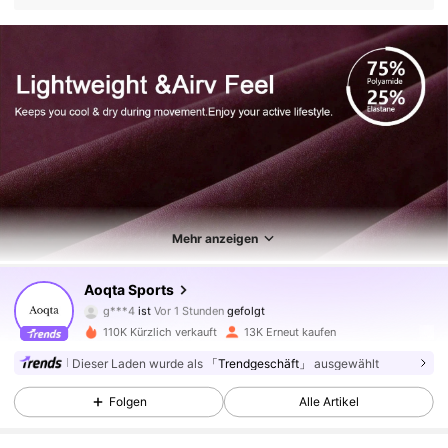
Mehr anzeigen
25K Follower
4,76
Aoqta Sports
g***4
ist
Vor 1 Stunden
gefolgt
s***n
ist am Durchsuchen
110K Kürzlich verkauft
13K Erneut kaufen
25K Follower
4,76
Dieser Laden wurde als
「Trendgeschäft」
ausgewählt
Folgen
Alle Artikel
25K Follower
4,76