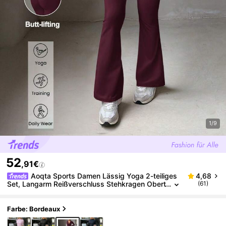
1/9
52
,91€
Aoqta Sports Damen Lässig Yoga 2-teiliges
4,68
Set, Langarm Reißverschluss Stehkragen Obert
(61)
eil & Hochbund Schlanke Schlaghose, Für Yoga,
Laufen, Workout, Alltag
Farbe: Bordeaux