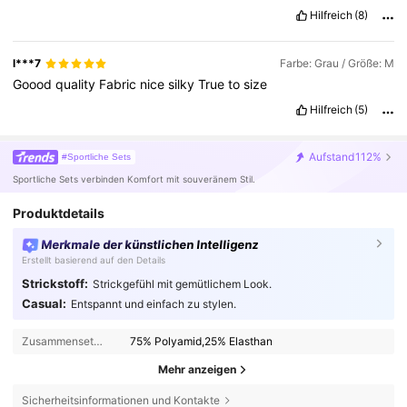
Hilfreich
(8)
l***7
Farbe: Grau / Größe: M
Goood
quality
Fabric
nice
silky
True
to
size
Hilfreich
(5)
Aufstand
112%
#Sportliche Sets
Sportliche Sets verbinden Komfort mit souveränem Stil.
Produktdetails
Merkmale der künstlichen Intelligenz
Erstellt basierend auf den Details
Strickstoff:
Strickgefühl mit gemütlichem Look.
Casual:
Entspannt und einfach zu stylen.
Zusammensetzung:
75% Polyamid,25% Elasthan
Mehr anzeigen
Sicherheitsinformationen und Kontakte