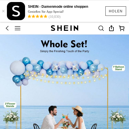
SHEIN - Damenmode online shoppen
×
HOLEN
Genießen Sie App-Special!
(10,830)