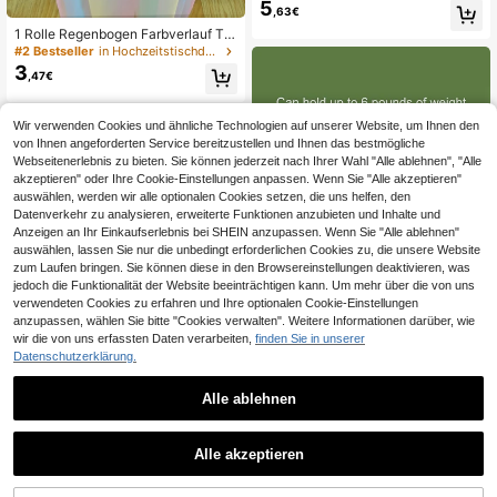
5
sch Schild, Acrylmaterial Kindertisc
,63€
h Dekoration, Kinderzimmer Schild,
1 Rolle Regenbogen Farbverlauf Tül
geeignet für Hochzeit, Geburtstag,
l Stoff - 1/2/3 Meter, weiches Farbv
#2 Bestseller
in Hochzeitstischdecken
Taufe Partydekorationen
erlauf Design, geeignet für Geburtst
3
,47€
agsfest Hintergrund, Tischdekoratio
n, Geschenkverpackung und DIY B
asteleien, maschinenwaschbar, wei
che Textur.
Wir verwenden Cookies und ähnliche Technologien auf unserer Website, um Ihnen den
von Ihnen angeforderten Service bereitzustellen und Ihnen das bestmögliche
Webseitenerlebnis zu bieten. Sie können jederzeit nach Ihrer Wahl "Alle ablehnen", "Alle
akzeptieren" oder Ihre Cookie-Einstellungen anpassen. Wenn Sie "Alle akzeptieren"
auswählen, werden wir alle optionalen Cookies setzen, die uns helfen, den
Datenverkehr zu analysieren, erweiterte Funktionen anzubieten und Inhalte und
Anzeigen an Ihr Einkaufserlebnis bei SHEIN anzupassen. Wenn Sie "Alle ablehnen"
auswählen, lassen Sie nur die unbedingt erforderlichen Cookies zu, die unsere Website
zum Laufen bringen. Sie können diese in den Browsereinstellungen deaktivieren, was
jedoch die Funktionalität der Website beeinträchtigen kann. Um mehr über die von uns
verwendeten Cookies zu erfahren und Ihre optionalen Cookie-Einstellungen
anzupassen, wählen Sie bitte "Cookies verwalten". Weitere Informationen darüber, wie
wir die von uns erfassten Daten verarbeiten,
finden Sie in unserer
Datenschutzerklärung.
1 Stück 63" Displayständer mit Auf
bewahrungstasche, faltbar und trag
(500+)
Alle ablehnen
bar Metallstativ, mit einer Tragfähig
15
,48€
keit von 5 Pfund. Der Bodenständer
eignet sich zum Ausstellen von Hoc
1 Stück, Einweg-Tischdecke, roter
Alle akzeptieren
hzeitsplakaten und Party-Informati
Punkte-Tischtuch für Wohnzimmer,
32 übrig
onstafeln. Er ist für die Heimdekorat
Outdoor Picknick BBQ Dekoration,
4
,88€
ion geeignet.
Schreibtischdecke, Geburtstagspar