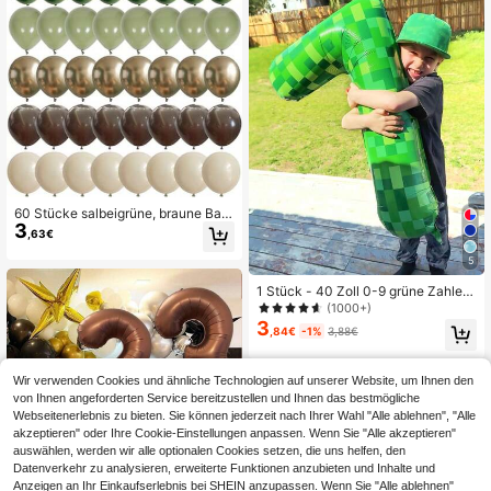
60 Stücke salbeigrüne, braune Ball
3
ons, olivgrüne, kaffeebraune, metall
,63€
isch goldene Eukalyptus-Latex-Ball
ons, Tarnmuster Militär Jagd Ballon
5
s, geeignet für Waldthema Baby-Sh
ower, Geburtstagsdekoration
1 Stück - 40 Zoll 0-9 grüne Zahlen
ballons, quadratische Pixel-Stil Ball
(1000+)
ons, für Pixel-Welt Spielthema Gebu
3
,84€
-1%
3,88€
rtstag Dekoration, Feier, Party, Fami
lientreffen, Feiertag, Waldthema Ge
burtstag, Themengeburtstag, Fotore
Wir verwenden Cookies und ähnliche Technologien auf unserer Website, um Ihnen den
quisiten
von Ihnen angeforderten Service bereitzustellen und Ihnen das bestmögliche
Webseitenerlebnis zu bieten. Sie können jederzeit nach Ihrer Wahl "Alle ablehnen", "Alle
akzeptieren" oder Ihre Cookie-Einstellungen anpassen. Wenn Sie "Alle akzeptieren"
auswählen, werden wir alle optionalen Cookies setzen, die uns helfen, den
Datenverkehr zu analysieren, erweiterte Funktionen anzubieten und Inhalte und
Anzeigen an Ihr Einkaufserlebnis bei SHEIN anzupassen. Wenn Sie "Alle ablehnen"
8