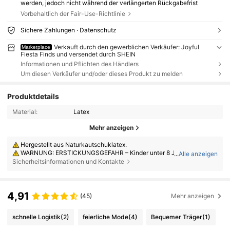
werden, jedoch nicht während der verlängerten Rückgabefrist
Vorbehaltlich der Fair-Use-Richtlinie
Sichere Zahlungen · Datenschutz
Verkauft durch den gewerblichen Verkäufer: Joyful
Marketplace
Fiesta Finds und versendet durch SHEIN
Informationen und Pflichten des Händlers
Um diesen Verkäufer und/oder dieses Produkt zu melden
Produktdetails
Material:
Latex
Mehr anzeigen
Hergestellt aus Naturkautschuklatex.
WARNUNG: ERSTICKUNGSGEFAHR – Kinder unter 8 Jahren können
...
Alle anzeigen
an nicht aufgeblasenen oder geplatzten Ballons ersticken. Aufsicht dur
Sicherheitsinformationen und Kontakte
ch Erwachsene erforderlich. Nicht aufgeblasene Ballons von Kindern fer
nhalten. Geplatzte Ballons sofort entsorgen.
4,91
(45)
Mehr anzeigen
schnelle Logistik
(2)
feierliche Mode
(4)
Bequemer Träger
(1)