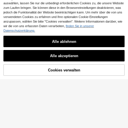
auswählen, lassen Sie nur die unbedingt erforderlichen Cookies zu, die unsere Website
40 Zoll Folienzahl Ballon, Geburtsta
zum Laufen bringen. Sie können diese in den Browsereinstellungen deaktivieren, was
g Jubiläumsfeier Dekorationsballon,
#4 Bestseller
in Nummer Dekorative Ballons in verschiedenen Form
jedoch die Funktionalität der Website beeinträchtigen kann. Um mehr über die von uns
Aluminiumfolie Ballon für Geburtsta
3
verwendeten Cookies zu erfahren und Ihre optionalen Cookie-Einstellungen
,64€
3,67€
gs Party Dekorationen
anzupassen, wählen Sie bitte "Cookies verwalten". Weitere Informationen darüber, wie
wir die von uns erfassten Daten verarbeiten,
finden Sie in unserer
Datenschutzerklärung.
Alle ablehnen
6
100 Stück Ballon Klebepunkte, Sch
Alle akzeptieren
ulanfang Valentinstag, Partydekorat
(1000+)
ion
3
,18€
Cookies verwalten
ZUM WARENKORB HINZUFÜGEN
1000 Klebepunkte, Ballonkleber 10
3
mm/0,4 Zoll Nano-Kleber Transpar
,23€
ent Ballon Punktkleber Abnehmbar
e doppelseitige spurenlose Aufkleb