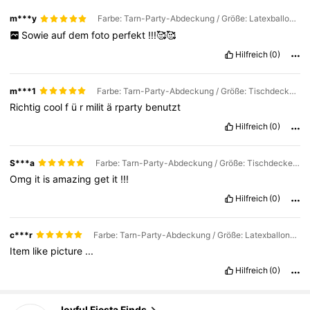
m***y
Farbe: Tarn-Party-Abdeckung / Größe: Latexballons 42 Stück/Set
Sowie
auf
dem
foto
perfekt
!!!🥰🥰
Hilfreich
(0)
m***1
Farbe: Tarn-Party-Abdeckung / Größe: Tischdecke B 1 Stück
Richtig
cool
f
ü
r
milit
ä
rparty
benutzt
Hilfreich
(0)
S***a
Farbe: Tarn-Party-Abdeckung / Größe: Tischdecke B 1 Stück
Omg
it
is
amazing
get
it
!!!
Hilfreich
(0)
c***r
Farbe: Tarn-Party-Abdeckung / Größe: Latexballons 42 Stück/Set
Item
like
picture
...
Hilfreich
(0)
790 Follower
4,91
Joyful Fiesta Finds