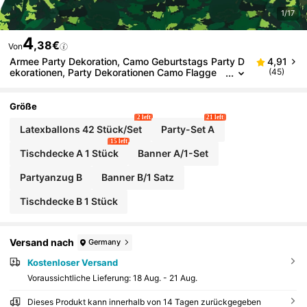
1/17
4
,38€
Von
Armee Party Dekoration, Camo Geburtstags Party D
4,91
ekorationen, Party Dekorationen Camo Flagge
(45)
Wimpel Banner, Militär Party Tisch Dekoratione
n, Camouflage Party Ballons für Geburtstags Soldat
Armee Thema Party Dschungel Camping Dekoration
Größe
en
2 left
21 left
Latexballons 42 Stück/Set
Party-Set A
15 left
Tischdecke A 1 Stück
Banner A/1-Set
Partyanzug B
Banner B/1 Satz
Tischdecke B 1 Stück
Versand nach
Germany
Kostenloser Versand
Voraussichtliche Lieferung:
18 Aug. - 21 Aug.
Dieses Produkt kann innerhalb von 14 Tagen zurückgegeben