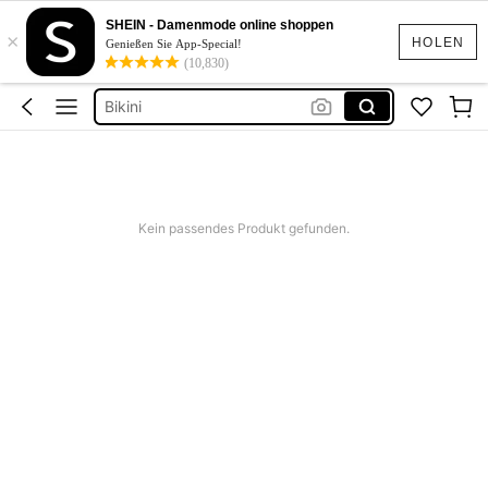
Festival Outfit Damen
SHEIN - Damenmode online shoppen
×
Squishies
HOLEN
Genießen Sie App-Special!
(10,830)
Sommerkleider Für Damen
Bikini
Bikini Set Damen
Festival Outfit Damen
Squishies
Kein passendes Produkt gefunden.