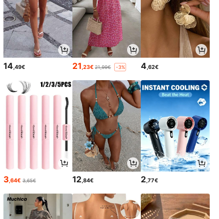
14
21
4
,49€
,23€
,62€
21,99€
-3%
3
12
2
,64€
,84€
,77€
3,65€