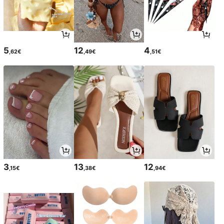
5
12
4
,62€
,49€
,51€
3
13
12
,15€
,38€
,94€