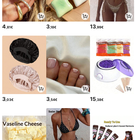
4
3
13
,81€
,18€
,99€
3
3
15
,03€
,54€
,38€