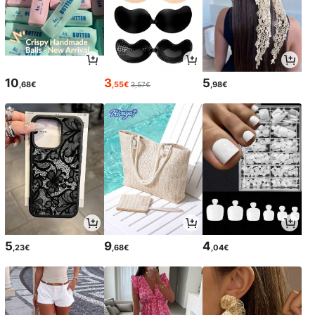
10
3
5
,68€
,55€
,98€
3,57€
5
9
4
,23€
,68€
,04€