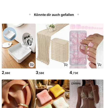
Könnte dir auch gefallen
2
3
4
,68€
,58€
,73€