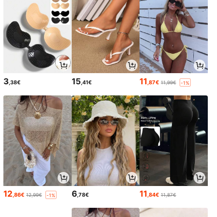
3
15
11
,38€
,41€
,87€
11,99€
-1%
12
6
11
,86€
,78€
,84€
12,99€
11,87€
-1%