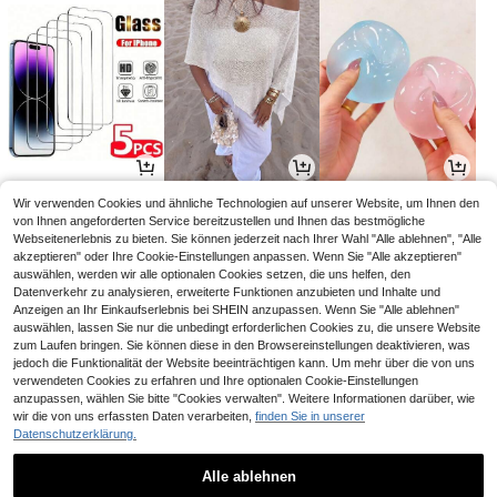
3
14
3
Wir verwenden Cookies und ähnliche Technologien auf unserer Website, um Ihnen den
,17€
,49€
,08€
von Ihnen angeforderten Service bereitzustellen und Ihnen das bestmögliche
Webseitenerlebnis zu bieten. Sie können jederzeit nach Ihrer Wahl "Alle ablehnen", "Alle
akzeptieren" oder Ihre Cookie-Einstellungen anpassen. Wenn Sie "Alle akzeptieren"
auswählen, werden wir alle optionalen Cookies setzen, die uns helfen, den
Datenverkehr zu analysieren, erweiterte Funktionen anzubieten und Inhalte und
Anzeigen an Ihr Einkaufserlebnis bei SHEIN anzupassen. Wenn Sie "Alle ablehnen"
auswählen, lassen Sie nur die unbedingt erforderlichen Cookies zu, die unsere Website
zum Laufen bringen. Sie können diese in den Browsereinstellungen deaktivieren, was
jedoch die Funktionalität der Website beeinträchtigen kann. Um mehr über die von uns
verwendeten Cookies zu erfahren und Ihre optionalen Cookie-Einstellungen
anzupassen, wählen Sie bitte "Cookies verwalten". Weitere Informationen darüber, wie
wir die von uns erfassten Daten verarbeiten,
finden Sie in unserer
Datenschutzerklärung.
12
5
14
,04€
,16€
,35€
12,12€
Alle ablehnen