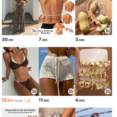
30
7
3
,19€
,49€
,08€
12
11
4
,97€
,99€
,60€
13,32€
-2%