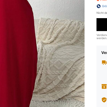
Grö
Nicht d
Verdien
werden
Ve