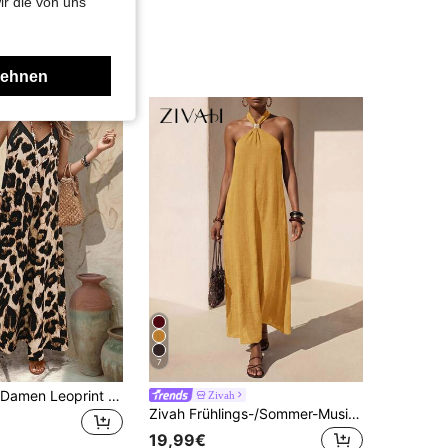
ir die von uns
lehnen
7
EMERY ROSE Damen Leoprint ärmelloses Kleid, Lässig Urlaubs Maxikleid Urlaubsoutfit für den Strand
Zivah
Zivah Frühlings-/Sommer-Musikfestival, Ostern, St. Patrick's Day, Valentinstag, Date, Western, Nomadisch, Geburtstagsfest, Abschluss, College-Stil, Student, Alltagskleidung, grundlegende vielseitige, lässig, Urlaub, Kreuzfahrt, Strand, Sonnenbaden, viraler Hit, Streetwear, Hochzeitsgast, Pendler, Brunch, Flughafen, Party, Feiertagsausflug, Bürokleidung Ärmellos Neckholder Gerafftes Design Metall Dekor Leinen Braun Maxikleid
19,99€