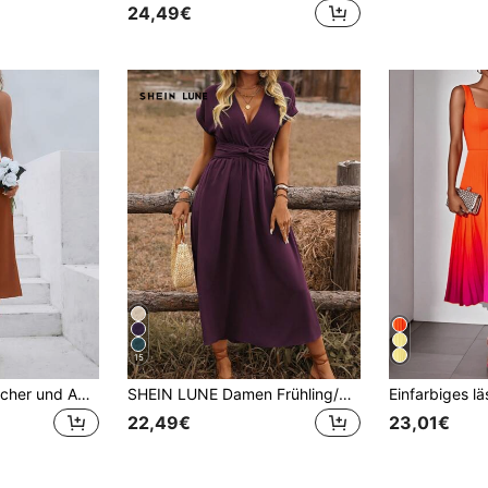
24,49€
15
Bestseller Europäischer und Amerikanischer Mode Damen Satin ärmelloses Midi-Kleid, elegantes vielseitiges Design Abendkleid Party Sommer
SHEIN LUNE Damen Frühling/Sommer Westlicher Boho-Stil Lässiges Kleid mit geraffter Taille, gekreuzten Rückendetails, Trompetenärmeln und Midi-Länge
22,49€
23,01€