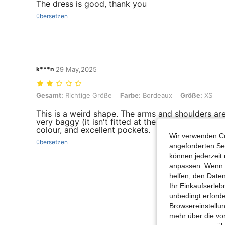
The dress is good, thank you
übersetzen
k***n
29 May,2025
Gesamt: Richtige Größe, Farbe: Bordeaux, Größe: XS
Gesamt:
Richtige Größe
Farbe:
Bordeaux
Größe:
XS
This is a weird shape. The arms and shoulders are
very baggy (it isn't fitted at the waist like in the
colour, and excellent pockets.
Wir verwenden Co
übersetzen
angeforderten Ser
können jederzeit 
anpassen. Wenn Si
helfen, den Date
Ihr Einkaufserle
Mehr Bewertung
unbedingt erford
Browsereinstellun
mehr über die vo