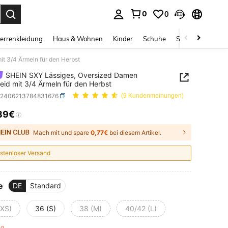
0
0
ess Enter to select.
errenkleidung
Haus & Wohnen
Kinder
Schuhe
Schmuck & Acces
t 3/4 Ärmeln für den Herbst
SHEIN SXY Lässiges, Oversized Damen
eid mit 3/4 Ärmeln für den Herbst
z2406213784831676
(9 Kundenmeinungen)
39€
ICE AND AVAILABILITY
Mach mit und spare
0,77€
bei diesem Artikel.
stenloser Versand
e
DE
Standard
(XS)
36 (S)
38 (M)
40/42 (L)
rig