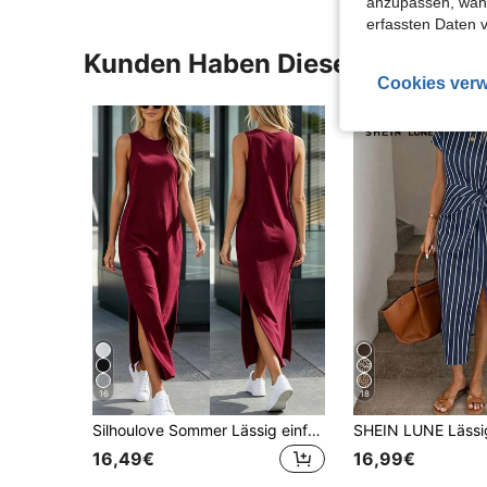
anzupassen, wähle
erfassten Daten 
Kunden Haben Diese Artikel A
Cookies verw
16
18
Silhoulove Sommer Lässig einfarbiges Kleid mit Schlitz an der Seite und ärmellos
16,49€
16,99€