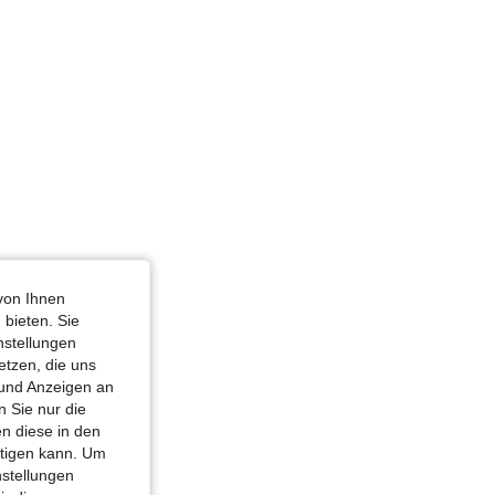
4,86
7.3K
1.4M
4,86
7.3K
1.4M
4,86
7.3K
1.4M
von Ihnen
 bieten. Sie
nstellungen
etzen, die uns
 und Anzeigen an
 Sie nur die
n diese in den
htigen kann. Um
nstellungen