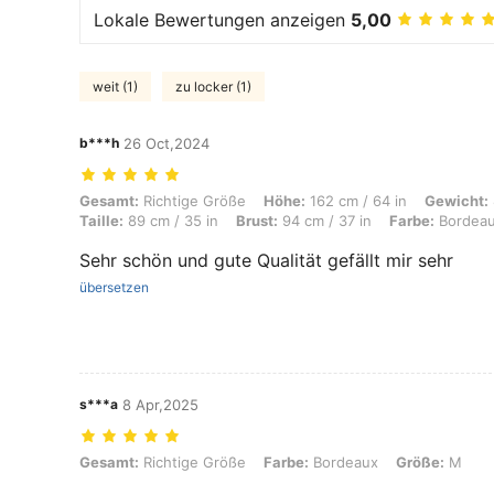
Lokale Bewertungen anzeigen
5,00
weit (1)
zu locker (1)
b***h
26 Oct,2024
Gesamt: Richtige Größe, Höhe: 162 cm / 64 in, Gewicht: 85 kg / 187 lb
Gesamt:
Richtige Größe
Höhe:
162 cm / 64 in
Gewicht:
Taille:
89 cm / 35 in
Brust:
94 cm / 37 in
Farbe:
Bordea
Sehr schön und gute Qualität gefällt mir sehr
übersetzen
s***a
8 Apr,2025
Gesamt: Richtige Größe, Farbe: Bordeaux, Größe: M
Gesamt:
Richtige Größe
Farbe:
Bordeaux
Größe:
M