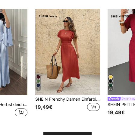
7
25
SHEIN Frenchy Damen Einfarbiges Plissee Lässig Alltag Sommer Midi-Kleid
SHEIN
Damen Frühlings-/Herbstkleid in Hellblau mit Rundhalsausschnitt, geschlitzten Glockenärmeln, geraffter Taille und Falten, elegantes und anmutiges formelles Kleid für Party und Hochzeit
19,49€
19,49€