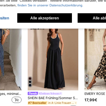
n Sie bitte "Cookies verwalten". Weitere Informationen darüber, wie w
verarbeiten,
finden Sie in unserer Datenschutzerklärung.
uch Angeschaut
alten
Alle akzeptieren
Alle ab
20
SHEIN LUNE Lässiges, minimalistisches maritimes Stil Marineblau Basis Farbe Seil weiß Streifen Muster Muster Sommer elegantes Twist Taille hoher Schlitz ärmelloses Midi-Kleid, Damen lässiges Strick Textur Bodycon Kleid, Damen Geburtstagsoutfit, Damen Fitness Set, Damen Hochzeitsgast Kleid, Damen Bürokleidung, geeignet für Frühling/Sommer, Urlaub
#Zeitloses Schwarz
SHEIN BAE Frühling/Sommer Schwarz & Weiß Farbblock U-Ausschnitt Kontrastbesatz Ärmellos Tailliertes A-Linien Maxikleid für Frauen, Lässig Eleganter Schlankmachender Stil, Geeignet für Tägliches Pendeln, Strandurlaub, Dating, Ausflüge, Lässige Zusammenkünfte, Minimalistisches Design
17,99€
in A-Linie Frauen Maxikleider
#7 Bestseller