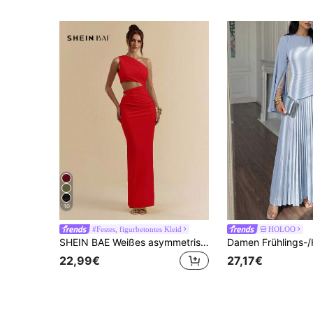
10
#Festes, figurbetontes Kleid
HOLOO
SHEIN BAE Weißes asymmetrisches gerafftes Bodycon-Kleid mit hohem Schlitz, Strandresort-Weißkleid, Boho-Kleid
22,99€
27,17€