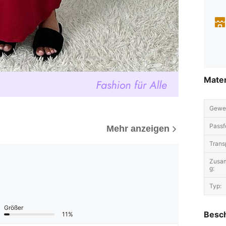
Mater
Geweb
Passf
Mehr anzeigen
Trans
Zusa
g:
Typ:
Größer
Besc
11%