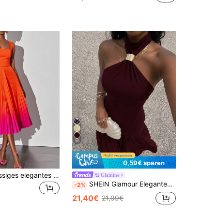
10
0,59€ sparen
Einfarbiges lässiges elegantes ärmelloses Kleid mit Reißverschluss, Farbverlauf-Falten, Abendkleid für den Sommer, Quiet Luxury
Glamine
SHEIN Glamour Elegantes, burgunderrotes Sommerkleid für Damen, Vintage-Abendkleid mit Neckholder und offenem Rücken, figurbetontes Oberteil und hochtaillierter Faltenrock
-2%
21,40€
21,99€