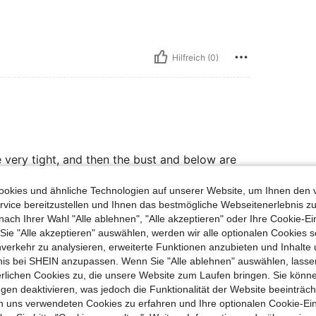
Hilfreich (0)
 very tight, and then the bust and below are
 pictures). But good soft stretchy fabric, lovely
okies und ähnliche Technologien auf unserer Website, um Ihnen den 
vice bereitzustellen und Ihnen das bestmögliche Webseitenerlebnis zu
nach Ihrer Wahl "Alle ablehnen", "Alle akzeptieren" oder Ihre Cookie-Ei
e "Alle akzeptieren" auswählen, werden wir alle optionalen Cookies s
Hilfreich (0)
nverkehr zu analysieren, erweiterte Funktionen anzubieten und Inhalte
bnis bei SHEIN anzupassen. Wenn Sie "Alle ablehnen" auswählen, lassen
en Ansehen
erlichen Cookies zu, die unsere Website zum Laufen bringen. Sie könne
gen deaktivieren, was jedoch die Funktionalität der Website beeinträc
n uns verwendeten Cookies zu erfahren und Ihre optionalen Cookie-Ei