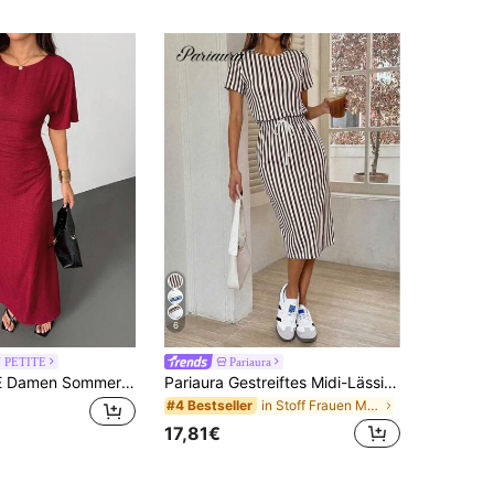
6
 PETITE
Pariaura
SHEIN PETITE Damen Sommer Einfarbiges Leinenmischung Lässig Elegantes Kleid,Petite Frauen
Pariaura Gestreiftes Midi-Lässig-Kleid mit Bindedetail für Frauen
in Stoff Frauen Midikleider
#4 Bestseller
17,81€