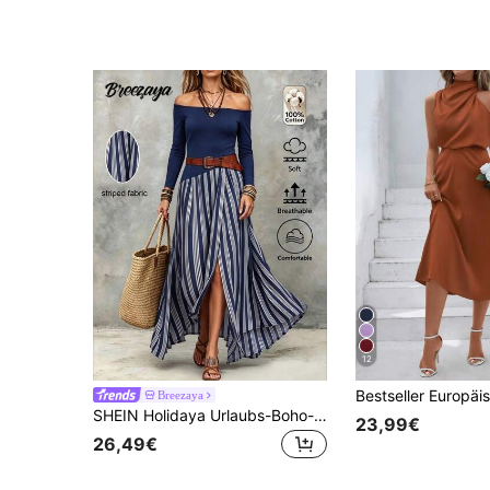
12
Breezaya
SHEIN Holidaya Urlaubs-Boho-Stil Marineblau Off-Shoulder Langarm Patchwork gestreiftes Kleid, Off-Shoulder-Design betont Schlüsselbein, schlank und elegant, vertikal gestreifter fließender Maxirock
23,99€
26,49€