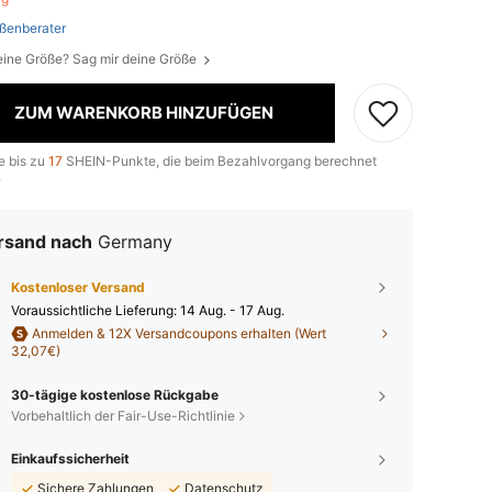
ßenberater
eine Größe? Sag mir deine Größe
ZUM WARENKORB HINZUFÜGEN
e bis zu
17
SHEIN-Punkte, die beim Bezahlvorgang berechnet
.
rsand nach
Germany
Kostenloser Versand
Voraussichtliche Lieferung:
14 Aug. - 17 Aug.
Anmelden & 12X Versandcoupons erhalten (Wert
32,07€)
30-tägige kostenlose Rückgabe
Vorbehaltlich der Fair-Use-Richtlinie
Einkaufssicherheit
Sichere Zahlungen
Datenschutz