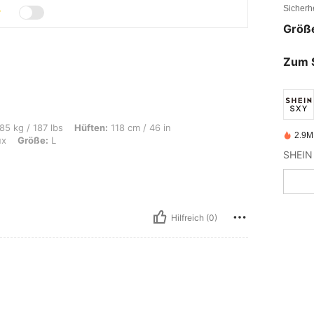
Sicherh
Größ
Zum 
s, Hüften: 118 cm / 46 in, Taille: 89 cm / 35 in, Brust: 94 cm / 37 in, Farbe: Bord
85 kg / 187 lbs
Hüften:
118 cm / 46 in
2.9M 
ux
Größe:
L
Hilfreich (0)