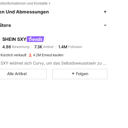
eitsinformationen und Kontakte
4,86
7.3K
1.4M
en Und Abmessungen
Store
4,86
7.3K
1.4M
SHEIN SXY
4,86
7.3K
1.4M
Bewertung
Artikel
Follower
R***c
bezahlt
Vor 1 Tag
eaux, Größe: L
Kürzlich verkauft
4.2M Erneut kaufen
4,86
7.3K
1.4M
SHEIN SXY widmet sich Curvy, um das Selbstbewusstsein zu stärken und mit den Reizen zu spielen.
Alle Artikel
Folgen
4,86
7.3K
1.4M
4,86
7.3K
1.4M
4,86
7.3K
1.4M