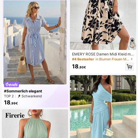
tykleid
EMERY ROSE Damen Midi Kleid mit
Blume Muster, Kontrastfarbengürtel
#4 Bestseller
in Blumen Frauen Midikleider
und ausgestelltem Saum, Sommerk
18
ollektion
,80€
#Sommerlich elegant
TOP 2
Schwankend
18
,99€