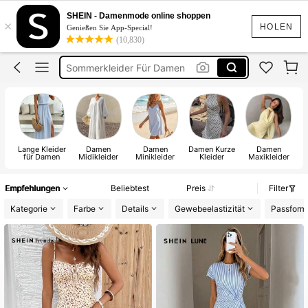
Kleider
SHEIN - Damenmode online shoppen
×
Sommer Kleider
HOLEN
Genießen Sie App-Special!
(10,830)
Sommerkleider Für Damen
Abendkleider Damen
Kleid Damen
Kleider
Lange Kleider
Damen
Damen
Damen Kurze
Damen
für Damen
Midikleider
Minikleider
Kleider
Maxikleider
Empfehlungen
Beliebtest
Preis
Filter
Kategorie
Farbe
Details
Gewebeelastizität
Passform