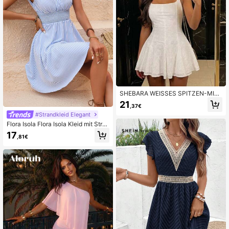
SHEBARA WEISSES SPITZEN-MINI
KLEID MIT FLARE-SCHÖPFUNG U
21
,37€
ND FÜTTER
#Strandkleid Elegant
Flora Isola Flora Isola Kleid mit Strei
fen Muster, Rüschenbesatz,
17
,81€