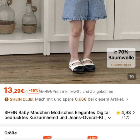
1/9
13
,29€
-19%
16,49€
Preis inkl. MwSt. und Zollgebühren
Mach mit und spare
0,66€
bei diesem Artikel.
SHEIN Baby Mädchen Modisches Elegantes Digital
4,93
bedrucktes Kurzarmhemd und Jeans-Overall-Kl
(47)
eid-Set, Sommer
Größe
1 left
18 left