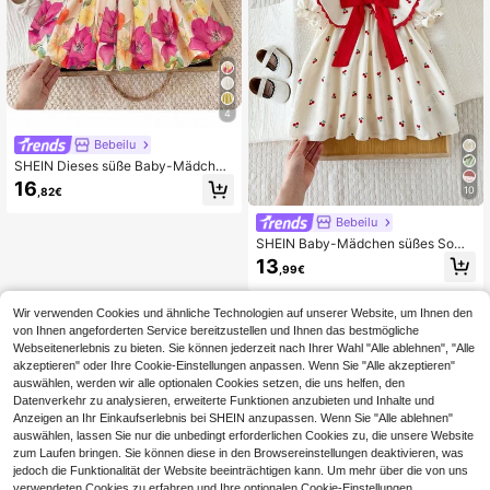
4
Bebeilu
SHEIN Dieses süße Baby-Mädchen
-Kleid mit Blume Muster, Peter-Pan
16
10
,82€
-Kragen und Weste ist stylisch, fran
zösisch inspiriert und perfekt für de
Bebeilu
n Schulanfang, Ausflüge und Frühli
ng/Sommer.
SHEIN Baby-Mädchen süßes Som
merkleid mit Blumenmuster und gel
13
,99€
bem Schleifen-Kragen, Kurzarm
Wir verwenden Cookies und ähnliche Technologien auf unserer Website, um Ihnen den
von Ihnen angeforderten Service bereitzustellen und Ihnen das bestmögliche
Webseitenerlebnis zu bieten. Sie können jederzeit nach Ihrer Wahl "Alle ablehnen", "Alle
akzeptieren" oder Ihre Cookie-Einstellungen anpassen. Wenn Sie "Alle akzeptieren"
auswählen, werden wir alle optionalen Cookies setzen, die uns helfen, den
Datenverkehr zu analysieren, erweiterte Funktionen anzubieten und Inhalte und
Anzeigen an Ihr Einkaufserlebnis bei SHEIN anzupassen. Wenn Sie "Alle ablehnen"
auswählen, lassen Sie nur die unbedingt erforderlichen Cookies zu, die unsere Website
zum Laufen bringen. Sie können diese in den Browsereinstellungen deaktivieren, was
jedoch die Funktionalität der Website beeinträchtigen kann. Um mehr über die von uns
verwendeten Cookies zu erfahren und Ihre optionalen Cookie-Einstellungen