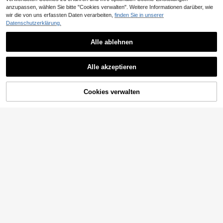
anzupassen, wählen Sie bitte "Cookies verwalten". Weitere Informationen darüber, wie
wir die von uns erfassten Daten verarbeiten,
finden Sie in unserer
Datenschutzerklärung.
Alle ablehnen
Alle akzeptieren
Cookies verwalten
ZUM WARENKORB HINZUFÜGEN