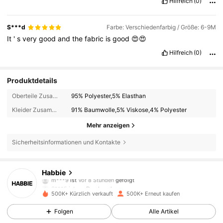
Hilfreich
(0)
S***d
Farbe: Verschiedenfarbig / Größe: 6-9M
It
'
s
very
good
and
the
fabric
is
good
😍😍
Hilfreich
(0)
Produktdetails
Oberteile Zusammensetzung:
95% Polyester,5% Elasthan
Kleider Zusammensetzung:
91% Baumwolle,5% Viskose,4% Polyester
Mehr anzeigen
Sicherheitsinformationen und Kontakte
62K Follower
4,88
Habbie
3***5
ist am Durchsuchen
62K Follower
4,88
500K+ Kürzlich verkauft
500K+ Erneut kaufen
Folgen
Alle Artikel