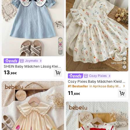
11
Joymelo
SHEIN Baby Mädchen Lässig Kleid
mit Blumenstickerei, Peter-Pan-Kra
13
,99€
gen und Schleifendekor für den So
Cozy Pixies
mmer
Cozy Pixies Baby Mädchen Kleid m
it Blume Muster, rundem Ausschnitt
#1 Bestseller
in Aprikose Baby Mädchen Kleider
und Rüschen an der Taille
11
,69€