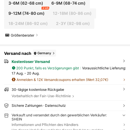
3-6M
(62-68 cm)
6-9M
(68-74 cm)
4 left
9-12M
(74-80 cm)
12-18M
(80-86 cm)
18-24M
(86-92 cm)
2-3Y
(92-98 cm)
Größenberater
Versand nach
Germany
Kostenloser Versand
200 Punkt, falls es Verzögerungen gibt
Voraussichtliche Lieferung:
17 Aug. - 20 Aug.
Anmelden & 12X Versandcoupons erhalten (Wert 32,07€)
30-tägige kostenlose Rückgabe
Vorbehaltlich der Fair-Use-Richtlinie
Sichere Zahlungen · Datenschutz
Verkauft und versendet durch den gewerblichen Verkäufer:
SHEIN
Informationen und Pflichten des Händlers