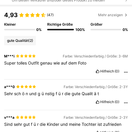
Um diesen Verkäufer und/oder dieses Produkt zu melden
4,93
(47)
Mehr anzeigen
Kleiner
Richtige Größe
Größer
0%
100%
0%
gute Qualität
(2)
M***i
Farbe: Verschiedenfarbig / Größe: 3-6M
Super
tolles
Outfit
genau
wie
auf
dem
Foto
Hilfreich
(0)
a***0
Farbe: Verschiedenfarbig / Größe: 2-3Y
Sehr
sch
ö
n
und
g
ü
nstig
f
ü
r
die
gute
Qualit
ä
t
Hilfreich
(0)
v***a
Farbe: Verschiedenfarbig / Größe: 2-3Y
Sind
sehr
gut
f
ü
r
die
Kinder
und
meine
Tochter
ist
zufrieden