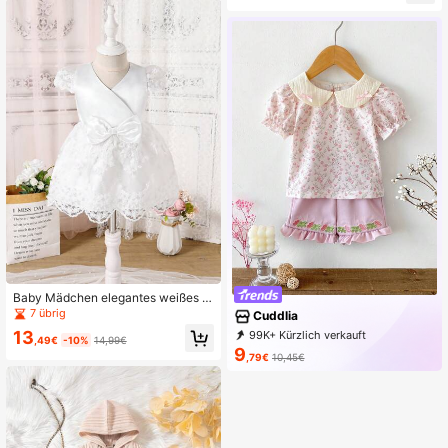
Baby Mädchen elegantes weißes S
ommerkleid mit V-Ausschnitt und P
7 übrig
Cuddlia
uffärmeln
13
99K+ Kürzlich verkauft
,49€
-10%
14,99€
69K+ Erneut kaufen
56K Follower
9
,79€
10,45€