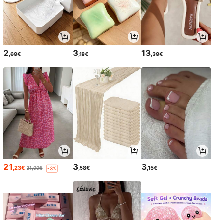
2
3
13
,68€
,18€
,38€
21
3
3
,23€
,58€
,15€
21,99€
-3%