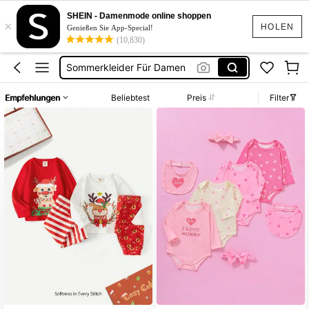
Bikini Set Damen
SHEIN - Damenmode online shoppen
×
Mädchen Kleider
HOLEN
Genießen Sie App-Special!
(10,830)
Squishies
Sommerkleider Für Damen
Bikini
Empfehlungen
Beliebtest
Preis
Filter
Bikini Set Damen
Mädchen Kleider