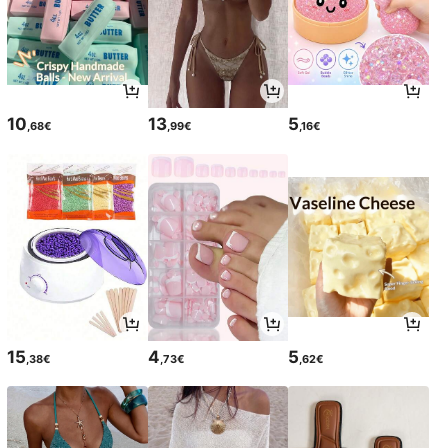
10
13
5
,68€
,99€
,16€
15
4
5
,38€
,73€
,62€