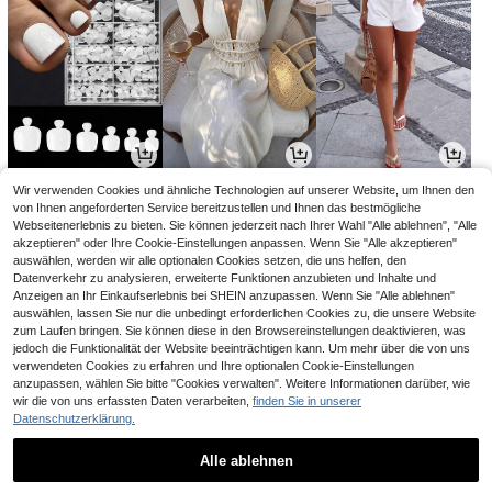
4
20
14
Wir verwenden Cookies und ähnliche Technologien auf unserer Website, um Ihnen den
,04€
,29€
,49€
20,49€
von Ihnen angeforderten Service bereitzustellen und Ihnen das bestmögliche
Webseitenerlebnis zu bieten. Sie können jederzeit nach Ihrer Wahl "Alle ablehnen", "Alle
akzeptieren" oder Ihre Cookie-Einstellungen anpassen. Wenn Sie "Alle akzeptieren"
auswählen, werden wir alle optionalen Cookies setzen, die uns helfen, den
Datenverkehr zu analysieren, erweiterte Funktionen anzubieten und Inhalte und
Anzeigen an Ihr Einkaufserlebnis bei SHEIN anzupassen. Wenn Sie "Alle ablehnen"
auswählen, lassen Sie nur die unbedingt erforderlichen Cookies zu, die unsere Website
zum Laufen bringen. Sie können diese in den Browsereinstellungen deaktivieren, was
jedoch die Funktionalität der Website beeinträchtigen kann. Um mehr über die von uns
verwendeten Cookies zu erfahren und Ihre optionalen Cookie-Einstellungen
anzupassen, wählen Sie bitte "Cookies verwalten". Weitere Informationen darüber, wie
wir die von uns erfassten Daten verarbeiten,
finden Sie in unserer
Datenschutzerklärung.
3
3
30
,08€
,55€
,19€
3,58€
Alle ablehnen
1