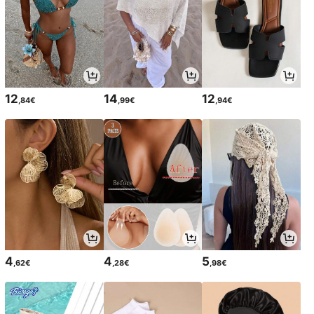
12
14
12
,84€
,99€
,94€
4
4
5
,62€
,28€
,98€