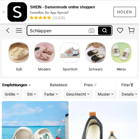
Hausschuhe Kindergarten Junge
SHEIN - Damenmode online shoppen
×
Flip Flop Mädchen
HOLEN
Genießen Sie App-Special!
(10,830)
Hausschuhe Mädschen
Schlappen
Hausschuhe Kindergarten Sommer
Hausschuhe Kindergarten Junge
Süß
Modern
Sportlich
Schwarz
Weiss
Empfehlungen
Beliebtest
Preis
Filter
Größe
Stil
Farbe
Geschlecht
Muster
Details