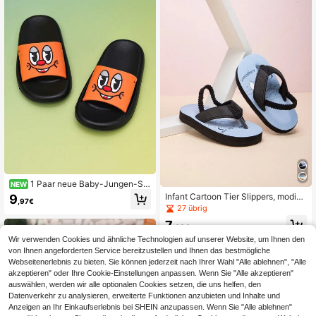
Lässig-Stil, Urlaub, Schule, Frühlin
rlaub Tragen, Frühling/Sommer 202
g/Sommer Neuankömmling
6
1 Paar neue Baby-Jungen-Sli
NEW
pper für Frühling/Sommer, bequem,
Infant Cartoon Tier Slippers, modisc
9
,97€
modisch, lässig, leicht, süß, leuchte
he, bequeme und atmungsaktive An
27 übrig
nd orange, mit großen Augen, für In
ti-Rutsch Baby Flip-Flops, Sommer
7
nen/Außen, Strand und Garten, aus
Sandalen für Kinder
,60€
weichem EVA-Schaum, flach
Wir verwenden Cookies und ähnliche Technologien auf unserer Website, um Ihnen den
von Ihnen angeforderten Service bereitzustellen und Ihnen das bestmögliche
Webseitenerlebnis zu bieten. Sie können jederzeit nach Ihrer Wahl "Alle ablehnen", "Alle
akzeptieren" oder Ihre Cookie-Einstellungen anpassen. Wenn Sie "Alle akzeptieren"
auswählen, werden wir alle optionalen Cookies setzen, die uns helfen, den
Datenverkehr zu analysieren, erweiterte Funktionen anzubieten und Inhalte und
Anzeigen an Ihr Einkaufserlebnis bei SHEIN anzupassen. Wenn Sie "Alle ablehnen"