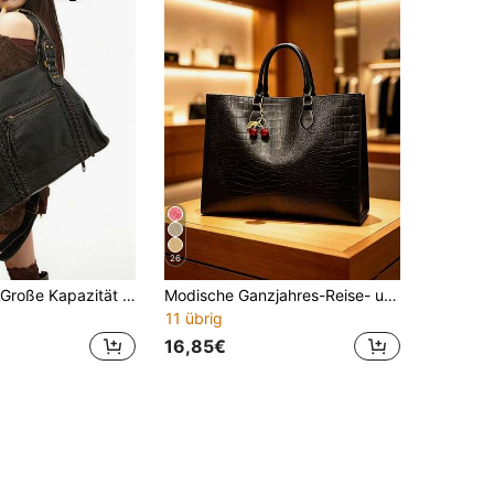
26
Y2K Punk Stil Große Kapazität Schultertasche, Nieten & Schnallen Dekor Kunstleder Handtasche, Gothic Street Style Tragetasche für Frauen (Ohne Anhänger oder Aufkleber)
Modische Ganzjahres-Reise- und Einkaufstasche, extra große Kapazität Handtasche Rucksack, tragbar für Teenager-Mädchen, Studenten, junge Berufstätige und Büroangestellte, perfekt für Schulanfang, Universität, Mittelschule, Gymnasium, Arbeit, Geschäft, Pendeln und mehr, mit Kirsch-Anhänger
11 übrig
16,85€