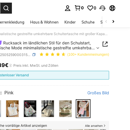
0
0
ess Enter to select.
errenkleidung
Haus & Wohnen
Kinder
Schuhe
Schmuck & Acces
Rucksack im ländlichen Stil für den Schulstart, koreanische Mode minimalistische gestreifte umkehrbare Schultertasche mit großer Kapazität, geeignet für den täglichen Gebrauch, Universitätsvorlesungen, Pendeln
Rucksack im ländlichen Stil für den Schulstart,
ische Mode minimalistische gestreifte umkehrbare
ertasche mit großer Kapazität, geeignet für den
SKU: sg25052590003150234
(100+ Kundenmeinungen)
hen Gebrauch, Universitätsvorlesungen, Pendeln
39€
ICE AND AVAILABILITY
Preis inkl. MwSt. und Zöllen
stenloser Versand
:
Pink
Großes Bild
he vorrätige Artikel anzeigen
Alle ansehen