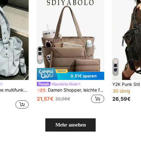
15
7
0,51€ sparen
#Sportliche Mode
Modische klassische multifunktionale Pendler-Schultertasche Einfarbig, große Kapazität, Vintage-PU-Stoff, Handtasche mit Geldbörse, Reißverschlussöffnung, für Damen, perfekt für Einkaufen, Reisen, Ausflüge und andere Anlässe
Damen Shopper, leichte flauschige Handtasche, geeignet für Reisen, Arbeit, Strand, Fitness, Einkaufen
-2%
30 übrig
26,59€
21,57€
22,08€
Mehr ansehen