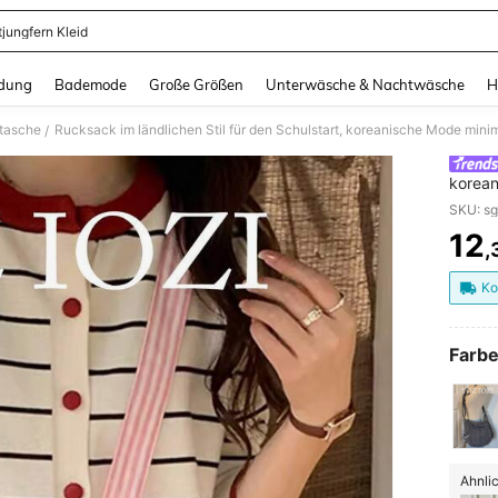
tjungfern Kleid
and down arrow keys to navigate search Zuletzt gesucht and Suche und Finde. Pr
dung
Bademode
Große Größen
Unterwäsche & Nachtwäsche
H
tasche
/
korean
Schult
täglic
12
,
PR
Ko
Farbe
Ähnlic