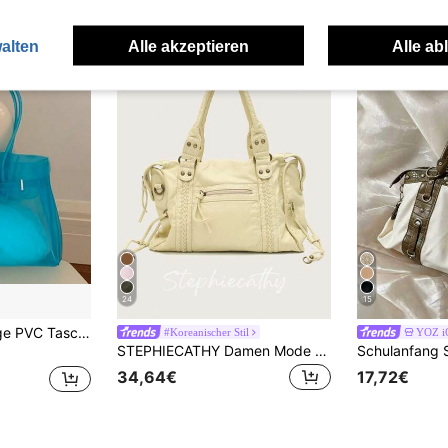
alten
Alle akzeptieren
Alle ab
24
15
Große Durchsichtige PVC Tasche Damen Mit Schlossverschluss Doppelhenkel Shopper Sommer Jelly Grün Neon
#Koreanischer Stil
YOZ i
STEPHIECATHY Damen Mode Lässig Cool Street Style Weich Gewaschenes PU Kunstleder Handtasche, Reißverschluss, Gewebtes Dekor, Große Kapazität Passend für 13-Zoll Laptop, Arbeit bis Wochenende
34,64€
17,72€