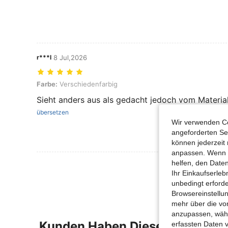
r***l
8 Jul,2026
Farbe: Verschiedenfarbig
Farbe:
Verschiedenfarbig
Sieht anders aus als gedacht jedoch vom Materia
übersetzen
Wir verwenden Co
angeforderten Ser
können jederzeit 
anpassen. Wenn Si
helfen, den Date
Mehr Bewertung
Ihr Einkaufserle
unbedingt erford
Browsereinstellun
mehr über die vo
anzupassen, wähle
Kunden Haben Diese Artikel A
erfassten Daten 