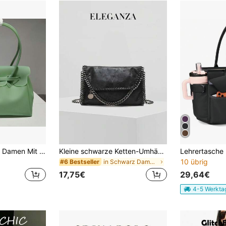
Große PVC Tasche Damen Mit Sichtbaren Nähten Schlossverschluss Doppelhenkel Shopper Sommer Gelb Zitrone
Kleine schwarze Ketten-Umhängetasche, weiche Leder-Umhängetasche, geeignet für Lässig, Büro, Einkaufen, Pendeln, Party, Schule, Alltag, Reisen, passend zu Anzügen, Hemden, T-Shirts, Jeans, Kleidern, Mänteln
10 übrig
in Schwarz Damen Tragetaschen
#6 Bestseller
17,75€
29,64€
4-5 Werkta