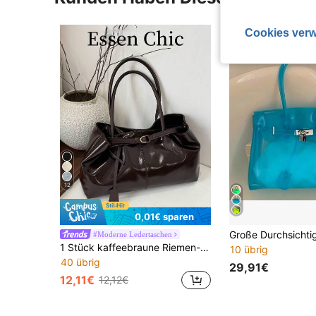
Cookies verw
12
0,01€ sparen
#Moderne Ledertaschen
1 Stück kaffeebraune Riemen-Dekor Großraum-PU-Patchwork-Shopper, Damen Schultertasche
10 übrig
40 übrig
29,91€
12,11€
12,12€