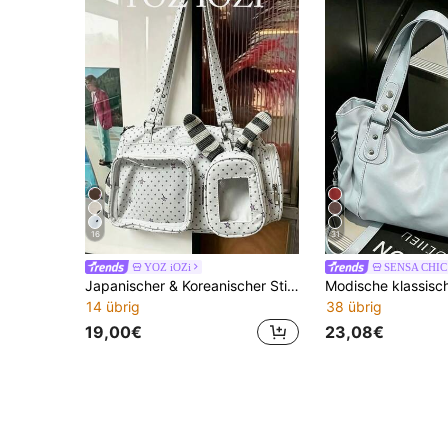
16
31
YOZ iOZi
SENSA CHIC
Japanischer & Koreanischer Stil Ins weich süß transparent Ita-Tasche süße Mädchen Handtasche Damen Tasche lässig leicht Pendeln große Kapazität Abzeichen Ita-Tasche
14 übrig
38 übrig
19,00€
23,08€