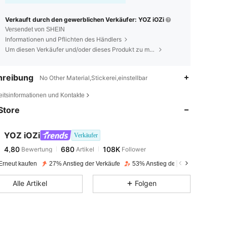
Verkauft durch den gewerblichen Verkäufer: YOZ iOZi
Versendet von SHEIN
Informationen und Pflichten des Händlers
Um diesen Verkäufer und/oder dieses Produkt zu melden
hreibung
No Other Material,Stickerei,einstellbar
4,80
680
108K
eitsinformationen und Kontakte
Store
4,80
680
108K
YOZ iOZi
Verkäufer
4,80
680
108K
Bewertung
Artikel
Follower
l***o
bezahlt
Vor 1 Tag
Erneut kaufen
27% Anstieg der Verkäufe
53% Anstieg der Follower
4,80
680
108K
Alle Artikel
Folgen
4,80
680
108K