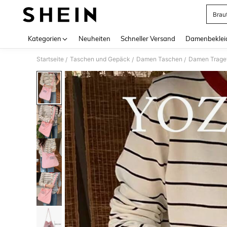
Brau
Use up 
Kategorien
Neuheiten
Schneller Versand
Damenbeklei
Startseite
Taschen und Gepäck
Damen Taschen
Damen Trage
/
/
/