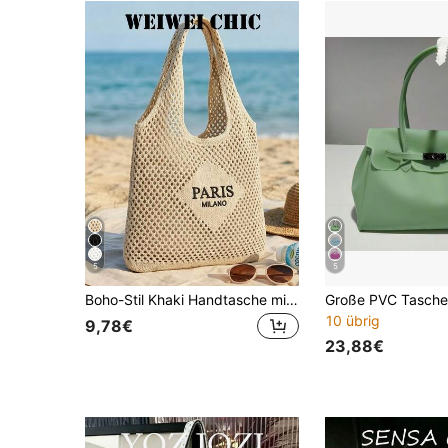
5
5
Boho-Stil Khaki Handtasche mit Lochmuster, geeignet für den Urlaub von Frauen, geeignet für junge Frauen, Studentinnen, Lehrerinnen, Mütter, anwendbar für Strandurlaub, Seebad-Urlaub und Wochenendausflüge
10 übrig
9,78€
23,88€