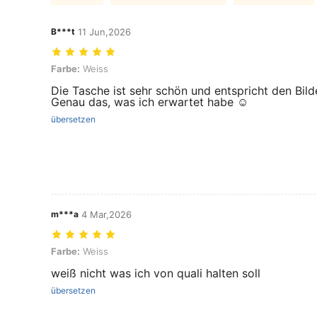
B***t
11 Jun,2026
Farbe: Weiss
Farbe:
Weiss
Die Tasche ist sehr schön und entspricht den Bild
Genau das, was ich erwartet habe ☺️
übersetzen
m***a
4 Mar,2026
Farbe: Weiss
Farbe:
Weiss
weiß nicht was ich von quali halten soll
übersetzen