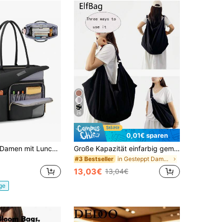
26
0,01€ sparen
Lehrertasche Damen mit Lunchfach 15,6 Zoll Laptoptasche Groß Isoliertes Fach Wasserdicht Arbeitstasche für Büro Uni Reisen Shopper Handtasche
Große Kapazität einfarbig gemusterte Schultertasche, Damen Lässig Umhängetasche, Nylon Tragetasche, vielseitig wiederverwendbarer Einkaufsrucksack geeignet für Arbeit, Studium, Reisen
in Gesteppt Damen Tragetaschen
#3 Bestseller
13,03€
13,04€
ge