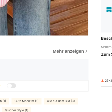
Besc
Sicherh
Mehr anzeigen
Zum 
27K 
h (1)
Gute Mobilität (1)
wie auf dem Bild (3)
falscher Style (1)