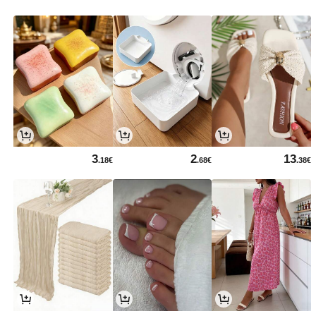
3
2
13
.18€
.68€
.38€