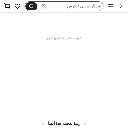
dazy
فستان اكمام طويله
بيجامات شتوية مقاس كبير
motf
.لا يوجد منتج متطابق أخرى
ربما يعجبك هذا أيضاً