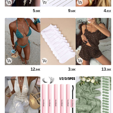
5
9
4
.98€
.68€
.81€
12
3
13
.84€
.38€
.36€