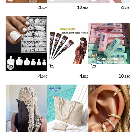
4
12
4
.62€
.94€
.73€
4
4
10
.04€
.51€
.68€