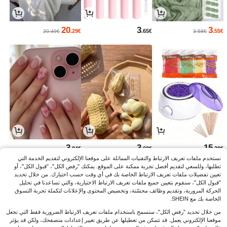
20
3
3
.29€
.65€
.55€
20.49€
3.58€
3
3
15
.84€
.08€
.38€
نستخدم ملفات تعريف الارتباط والتقنيات المماثلة على موقعنا الإلكتروني لتقديم الخدمة التي
تطلبها، وللسعي لتقديم أفضل تجربة ممكنة على الموقع. يمكنك "رفض الكل"، "قبول الكل"، أو
تعيين تفضيلات ملفات تعريف الارتباط الخاصة بك في أي وقت حسب اختيارك. من خلال تحديد
"قبول الكل"، سنقوم بتعيين جميع ملفات تعريف الارتباط الاختيارية، والتي تساعدنا في تحليل
الحركة المرورية، وتقديم وظائف محسّنة، وتخصيص المحتوى والإعلانات لتكملة تجربة التسوق
الخاصة بك مع SHEIN.
من خلال تحديد "رفض الكل"، ستسمح باستخدام ملفات تعريف الارتباط الضرورية فقط التي تجعل
موقعنا الإلكتروني يعمل. قد تتمكن من تعطيلها عن طريق تغيير إعدادات متصفحك، ولكن قد يؤثر