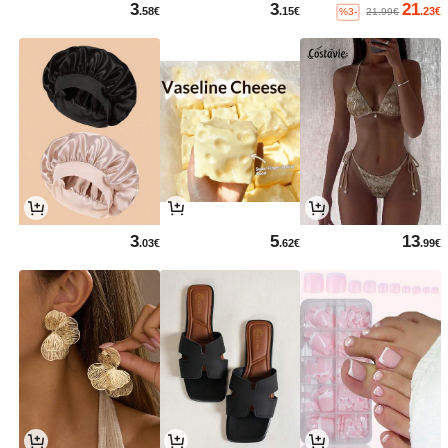
3
3
21
.58€
.15€
.23€
%3-
21.99€
3
5
13
.03€
.62€
.99€