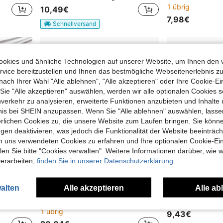
1 übrig
10,49€
7,98€
Schnellversand
okies und ähnliche Technologien auf unserer Website, um Ihnen den 
vice bereitzustellen und Ihnen das bestmögliche Webseitenerlebnis zu
nach Ihrer Wahl "Alle ablehnen", "Alle akzeptieren" oder Ihre Cookie-Ei
e "Alle akzeptieren" auswählen, werden wir alle optionalen Cookies s
nverkehr zu analysieren, erweiterte Funktionen anzubieten und Inhalte
bnis bei SHEIN anzupassen. Wenn Sie "Alle ablehnen" auswählen, lassen
erlichen Cookies zu, die unsere Website zum Laufen bringen. Sie könne
gen deaktivieren, was jedoch die Funktionalität der Website beeinträc
n uns verwendeten Cookies zu erfahren und Ihre optionalen Cookie-Ei
n Sie bitte "Cookies verwalten". Weitere Informationen darüber, wie w
verarbeiten,
finden Sie in unserer Datenschutzerklärung.
alten
Alle akzeptieren
Alle ab
1 Stück Baseballschläger aus Aluminiumlegierung, (zufällige Farbe), verdickter Metallgriff stabil und langanhaltend, glatte Oberfläche und bequemer Griff, geeignet für Baseballtraining von Jugendlichen, Outdoor-Freizeitsport und tägliche Nutzung
1 Stück neuer Outdoor Baseballschläger, verstärktes und verdicktes Design, in mehreren Größen erhältlich, geeignet für Baseball-Enthusiasten und Anfänger von Outdoor-Sportarten.
1 übrig
9,43€