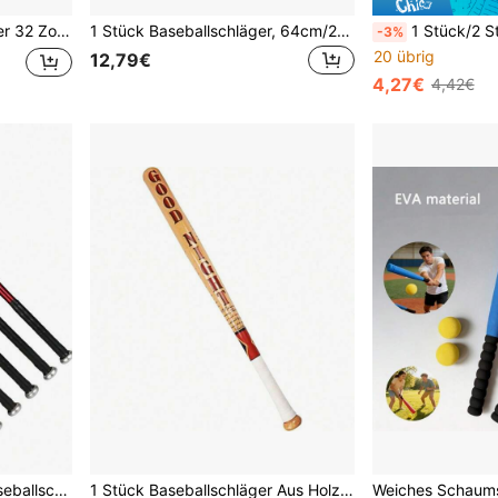
seball Training & Freizeit, leicht & langlebig
1 Stück Baseballschläger, 64cm/25 Zoll Aluminiumlegierung Baseballschläger/Softballschläger, hohe Härte Outdoor Sport Baseballschläger
1 Stück/2 Stücke weiches Schaumstoff-Pla
-3%
20 übrig
12,79€
4,27€
4,42€
1 Stück 30in/28in/25in Baseballschläger aus Aluminiumlegierung, mit verstärktem und verstärktem Design, rutschfestem Design, geeignet für Outdoor-Lässig, Training und Wettbewerbe
1 Stück Baseballschläger Aus Holz Für Cosplay, Halloween, Party, Mädchen, Frauenkostüm-Requisiten, Geburtstag, Ostergeschenk