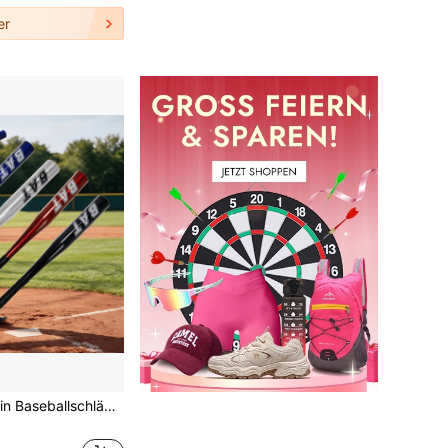
er
1 Stück 64cm/25in Baseballschläger/Softballschläger aus Aluminiumlegierung, hohe Härte Outdoor Sport Baseballschläger