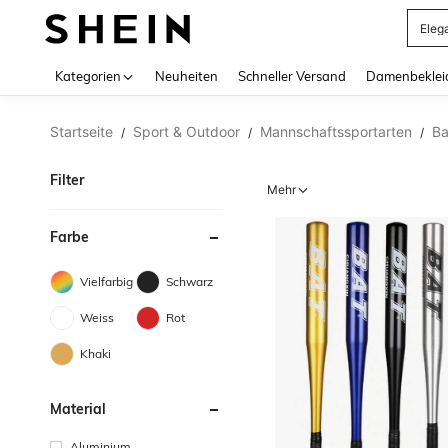
Somm
Use up 
Kategorien
Neuheiten
Schneller Versand
Damenbeklei
Startseite
Sport & Outdoor
Mannschaftssportarten
Ba
/
/
/
Filter
Mehr
Farbe
Vielfarbig
Schwarz
Weiss
Rot
Khaki
Material
Aluminium