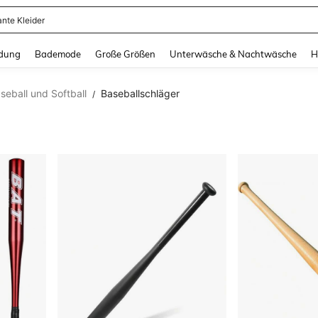
erkleid Damen
and down arrow keys to navigate search Zuletzt gesucht and Suche und Finde. Pr
dung
Bademode
Große Größen
Unterwäsche & Nachtwäsche
H
seball und Softball
Baseballschläger
/