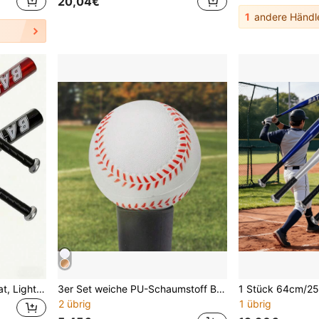
20,04€
1
andere Händl
Aluminum Alloy Baseball Bat, Lightweight Non-slip Metal Softball Bat, Outdoor Training & Self-defense Gear for Youth, Adults, Beginner Players
3er Set weiche PU-Schaumstoff Baseball-Übungsbälle, 2,75 Zoll/7cm Trainings-Baseballs für Anfänger und Schüler, elastische leichte Indoor-/Outdoor-Übungsbälle, langanhaltend wiederverwendbares Schlag- und Pitching-Trainingsgerät für Teenager, Schulsport, Gartentraining
2 übrig
1 übrig