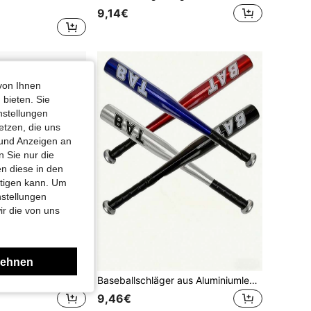
9,14€
von Ihnen
 bieten. Sie
nstellungen
etzen, die uns
 und Anzeigen an
 Sie nur die
n diese in den
htigen kann. Um
nstellungen
ir die von uns
lehnen
Weicher Schaumstoff-Baseball mit Baseballschläger, leuchtende Farben, dicker Schaumstoff, elastisch, interaktive Aktivität, Lehrmittel-Set, Spiralstruktur-Design mit rutschfester Funktion, geeignet als Geschenk zu Geburtstag, Kindertag, Weihnachten, Halloween und Thanksgiving
Baseballschläger aus Aluminiumlegierung in mehreren Größen, 25/28/30 Zoll Optionen, verdickter Metallschaft resistent gegen Verformung, rutschfester Griff mit Griffband, für Jugendtraining, Outdoor-Schlagen, Familiensport
9,46€