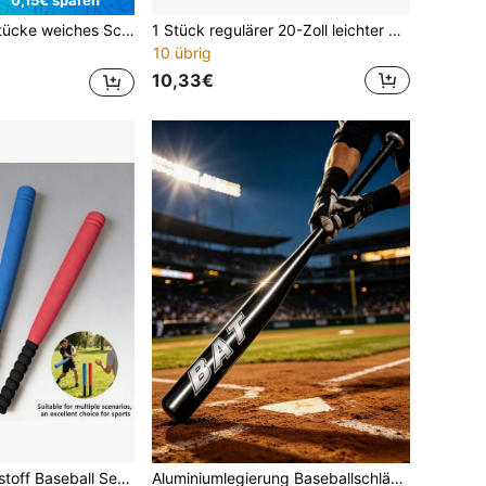
stik Baseball Schläger Softball Schläger Gummi Trainingsset
1 Stück regulärer 20-Zoll leichter Baseballschläger aus Aluminiumlegierung, stoßfest, nicht verformbar, mit ausgewogenem Schwerpunkt, rostfrei, für Outdoor-Baseball, geeignet für Frühling, Sommer, Herbst und Winter, Outdoor-Camping, Teambuilding, Jugendsport nach der Schule, Geburtstags-Sportgeschenk
10 übrig
10,33€
Weiches Schaumstoff Baseball Set mit Baseballschläger, leuchtende Farben, dicker Schaum, flexibel, interaktive Aktivität, Lehrrequisiten, spiralförmiges Design mit rutschfester Funktion, geeignet als Geschenk zu Geburtstag, Kindertag, Weihnachten, Halloween und Thanksgiving
Aluminiumlegierung Baseballschläger, in mehreren Farben erhältlich, rutschfester Griff, dicke Rohrwand für Stabilität und Langlebigkeit, leichter Softballschläger geeignet für Baseballtraining und verschiedene Sportaktivitäten