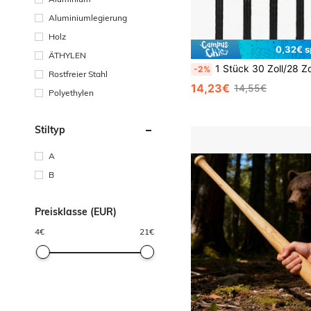
Aluminiumlegierung
Holz
0,32€ s
ÄTHYLEN
1 Stück 30 Zoll/28 Zoll/25 Zoll Aluminium-Legierungs-Baseballschläger, mit verstärktem Design, rutschfestem Design, geeig
-2%
Rostfreier Stahl
14,23€
14,55€
Polyethylen
Stiltyp
A
B
Preisklasse (EUR)
4
€
21
€