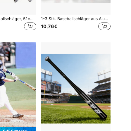
1/2 Stücke Baseballschläger, 51cm/20 Zoll Aluminiumlegierung Baseballschläger, Softballschläger, hochharter Baseballschläger für Outdoor-Sport, Softballspiele, Baseballspiele, Mannschaftssport, Sportveranstaltungen und Baseballtraining
1-3 Stk. Baseballschläger aus Aluminiumlegierung mit Handschuhen, Unisex Profi-Trainingsschläger für Schüler, Fitness, Schule & Baseballfeld
10,76€
0,15€ sparen