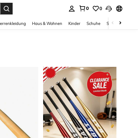
0
0
ess Enter to select.
errenkleidung
Haus & Wohnen
Kinder
Schuhe
Schmuck & Acces