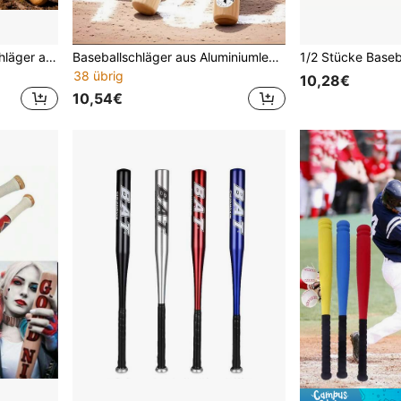
1 Stück 29 Zoll Baseballschläger aus massivem Buchenholz, Trainings- und Übungsstab für Erwachsene, Sport- und Fitness-Krafttraining, komfortabler Griff, Hartholz mit glatter polierter Oberfläche, für Schlagtraining, Outdoor, Camping, Reisen, Übungen, Sammlung und Dekoration, klassisches Holzfinish
Baseballschläger aus Aluminiumlegierung – Hochfest, rostbeständig, mit geprägtem "BAT"-Logo / Baseballschläger aus Holz – Robust, langlebig und leicht, ideal für Outdoor-Training und Fitness – Für erwachsene Spieler, Übungsschläger – In verschiedenen Farben erhältlich – Perfekt als Geschenk
38 übrig
10,28€
10,54€