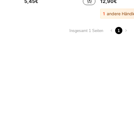
5,45€
12,90€
1
andere Händl
1
Insgesamt 1 Seiten