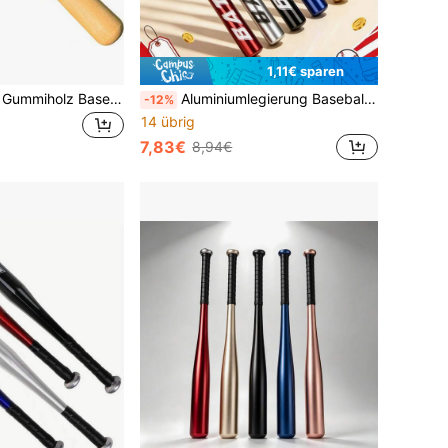
1,11€ sparen
1 Stück massiver Gummiholz Baseball Schläger, natürliche Holzmaserung, geeignet für Erwachsenen Athleten Training und Praxis. In mehreren Farben erhältlich, ideal für Batting Training, elegante Baseball Form, hochwertiger Baseball Schläger.
Aluminiumlegierung Baseballschläger Hohe Festigkeit, mit "BAT" graviert / Holz Baseballschläger Leicht, geeignet für Outdoor-Training und Fitness Geeignet für erwachsene Spieler zum Üben und Trainieren, mehrere Farben erhältlich Perfektes Urlaubsgeschenk
-12%
14 übrig
7,83€
8,94€