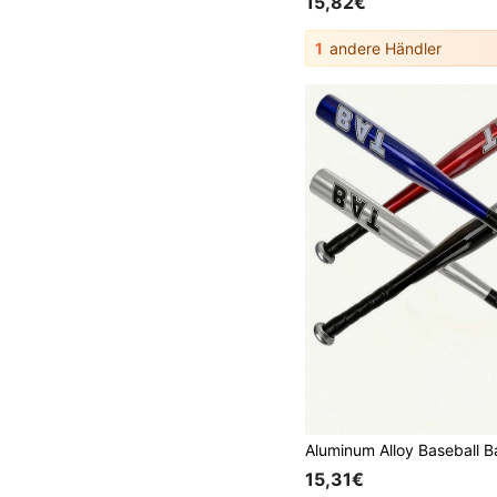
15,82€
1
andere Händler
15,31€