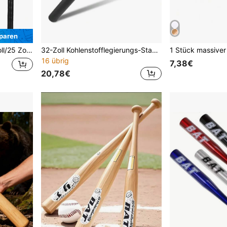
paren
net für Lässig, Fitness und Wettkämpfe Outdoor
32-Zoll Kohlenstofflegierungs-Stahlschläger mit Schlägertasche - Strapazierfähiges rutschfestes Design, leicht zu tragen und aufzubewahren
16 übrig
7,38€
20,78€