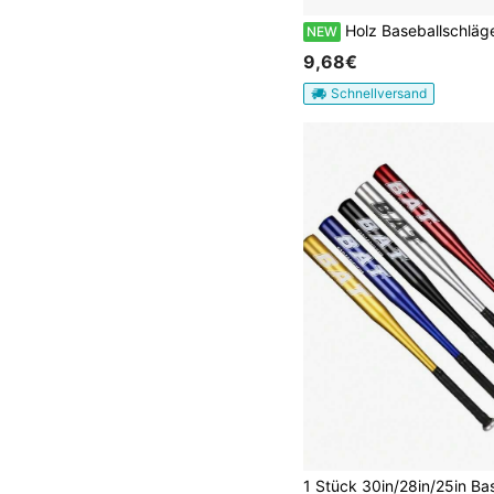
Holz Baseballschläger 32 Zoll, robustes Trainingsschläger für Erwachsene & Jugendliche, ideal für Halloween Cosplay, Ba
NEW
9,68€
Schnellversand