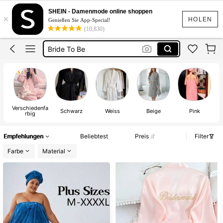
Bademantel Damen
SHEIN - Damenmode online shoppen
×
Morgenmantel Damen
HOLEN
Genießen Sie App-Special!
(10,830)
Bademantel Herren
Bride To Be
Bademantel Damen Große Größen
Bademantel Damen
Verschiedenfa
Schwarz
Weiss
Beige
Pink
rbig
Empfehlungen
Beliebtest
Preis
Filter
Farbe
Material