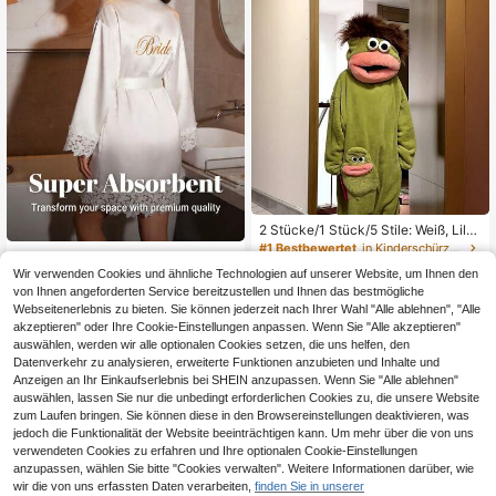
sgeschenk, Geschenk für Frauen, G
eschenk für Freundin
2 Stücke/1 Stück/5 Stile: Weiß, Lila,
Gelb, Grün Einteiliger Jumpsuit, Pre
#1 Bestbewertet
in Kinderschürzen & Kittel
1 Stück Braut-Kimono aus Satin mit
mium Cosplay Loungewear, Unisex
23
Spitzenstickerei für Damen, leicht, f
Wir verwenden Cookies und ähnliche Technologien auf unserer Website, um Ihnen den
Jumpsuit Set, Cartoon Big Mouth M
3
,39€
,18€
euchtigkeitsableitend, sexy und ele
onster süß lustig verdickte Korallenf
von Ihnen angeforderten Service bereitzustellen und Ihnen das bestmögliche
gant, ideal für Hochzeiten, Brautjun
leece Loungewear, Paar Pyjamas,
Webseitenerlebnis zu bieten. Sie können jederzeit nach Ihrer Wahl "Alle ablehnen", "Alle
gfern und den Alltag, Weiß
Cartoon Pyjamas
akzeptieren" oder Ihre Cookie-Einstellungen anpassen. Wenn Sie "Alle akzeptieren"
auswählen, werden wir alle optionalen Cookies setzen, die uns helfen, den
Datenverkehr zu analysieren, erweiterte Funktionen anzubieten und Inhalte und
Anzeigen an Ihr Einkaufserlebnis bei SHEIN anzupassen. Wenn Sie "Alle ablehnen"
auswählen, lassen Sie nur die unbedingt erforderlichen Cookies zu, die unsere Website
zum Laufen bringen. Sie können diese in den Browsereinstellungen deaktivieren, was
jedoch die Funktionalität der Website beeinträchtigen kann. Um mehr über die von uns
verwendeten Cookies zu erfahren und Ihre optionalen Cookie-Einstellungen
anzupassen, wählen Sie bitte "Cookies verwalten". Weitere Informationen darüber, wie
wir die von uns erfassten Daten verarbeiten,
finden Sie in unserer