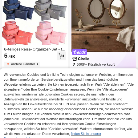
6-teiliges Reise-Organizer-Set - fal
tbare Koffertaschen, Kompressions
5
,48€
packing Würfel, inklusive Kulturtasc
Cirelle
he, Kosmetiktasche, Unterwäsche-
3
andere Händler
500K+ Kürzlich verkauft
Tasche, Schuh-Tasche, Unterwäsc
99K+ Erneut kaufen
394K Follower
12
he & Socken-Organizer, zusammen
,82€
klappbare Kleidungs-Aufbewahrun
Wir verwenden Cookies und ähnliche Technologien auf unserer Website, um Ihnen den
gstaschen, geeignet für Koffer, Reis
von Ihnen angeforderten Service bereitzustellen und Ihnen das bestmögliche
en und saisonale Aufbewahrung So
Webseitenerlebnis zu bieten. Sie können jederzeit nach Ihrer Wahl "Alle ablehnen", "Alle
mmerurlaub Bad Deko Make-up-Or
akzeptieren" oder Ihre Cookie-Einstellungen anpassen. Wenn Sie "Alle akzeptieren"
ganizer Badezimmer Zubehör Schul
auswählen, werden wir alle optionalen Cookies setzen, die uns helfen, den
anfang
Datenverkehr zu analysieren, erweiterte Funktionen anzubieten und Inhalte und
Anzeigen an Ihr Einkaufserlebnis bei SHEIN anzupassen. Wenn Sie "Alle ablehnen"
auswählen, lassen Sie nur die unbedingt erforderlichen Cookies zu, die unsere Website
zum Laufen bringen. Sie können diese in den Browsereinstellungen deaktivieren, was
jedoch die Funktionalität der Website beeinträchtigen kann. Um mehr über die von uns
verwendeten Cookies zu erfahren und Ihre optionalen Cookie-Einstellungen
anzupassen, wählen Sie bitte "Cookies verwalten". Weitere Informationen darüber, wie
wir die von uns erfassten Daten verarbeiten,
finden Sie in unserer