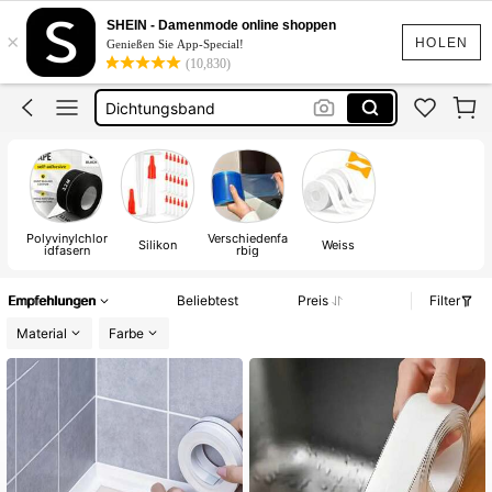
Leisten Selbstklebend
SHEIN - Damenmode online shoppen
×
Badezimmer
HOLEN
Genießen Sie App-Special!
(10,830)
Dichtungsband
Dusch Zubehör
Küchenleisten
Leisten Selbstklebend
Polyvinylchlor
Verschiedenfa
Silikon
Weiss
idfasern
rbig
Empfehlungen
Beliebtest
Preis
Filter
Material
Farbe