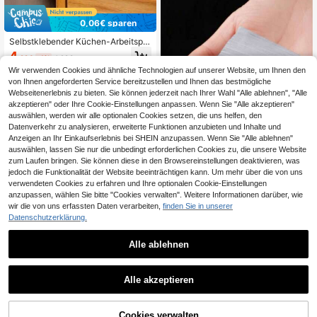
0,06€ sparen
Selbstklebender Küchen-Arbeitspla
tten-Silikon-Dichtungsstreifen, Bad
4
,22€
-1%
4,28€
ezimmer-Waschtisch, Herd-Spalt-S
Wir verwenden Cookies und ähnliche Technologien auf unserer Website, um Ihnen den
topper, wasserdichte flexible Dichtu
1
andere Händler
ngsleiste, Kantenschutz, Schmutzs
von Ihnen angeforderten Service bereitzustellen und Ihnen das bestmögliche
chutz, Zugluftschutz, leicht zuzusc
Webseitenerlebnis zu bieten. Sie können jederzeit nach Ihrer Wahl "Alle ablehnen", "Alle
hneiden, transparenter Wasserstopp
akzeptieren" oder Ihre Cookie-Einstellungen anpassen. Wenn Sie "Alle akzeptieren"
-Streifen für Dusche, Schranktür, W
auswählen, werden wir alle optionalen Cookies setzen, die uns helfen, den
aschbecken, Marmor, Fliesenkante,
Datenverkehr zu analysieren, erweiterte Funktionen anzubieten und Inhalte und
Heimwerker-Zubehör
Anzeigen an Ihr Einkaufserlebnis bei SHEIN anzupassen. Wenn Sie "Alle ablehnen"
auswählen, lassen Sie nur die unbedingt erforderlichen Cookies zu, die unsere Website
zum Laufen bringen. Sie können diese in den Browsereinstellungen deaktivieren, was
jedoch die Funktionalität der Website beeinträchtigen kann. Um mehr über die von uns
verwendeten Cookies zu erfahren und Ihre optionalen Cookie-Einstellungen
anzupassen, wählen Sie bitte "Cookies verwalten". Weitere Informationen darüber, wie
30/60/120 Stücke doppelseitiges A
wir die von uns erfassten Daten verarbeiten,
finden Sie in unserer
cryl Nano wasserfestes Klebeband,
3
,08€
transparentes Klebeband für Wanda
Datenschutzerklärung.
ufkleber Zuhause, 5x1,8cm Heim- u
nd Badezimmerdekoration, Herbstd
Alle ablehnen
ekoration, Schulanfang
1
1
Alle akzeptieren
0,09€ sparen
1/2 Stücke Einweg-Isolierfolie für B
adezimmer, perforierte Isolierfolie, b
Cookies verwalten