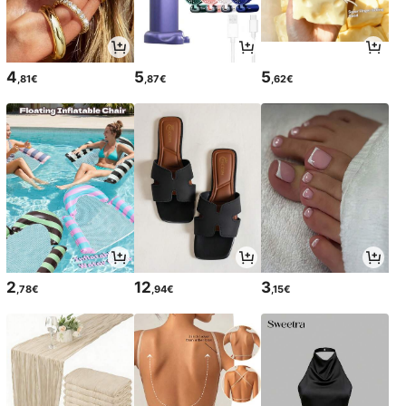
4
5
5
,81€
,87€
,62€
2
12
3
,78€
,94€
,15€