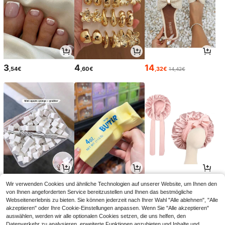
3
4
14
,54€
,60€
,32€
14,42€
2
4
3
Wir verwenden Cookies und ähnliche Technologien auf unserer Website, um Ihnen den
,98€
,28€
,17€
von Ihnen angeforderten Service bereitzustellen und Ihnen das bestmögliche
Webseitenerlebnis zu bieten. Sie können jederzeit nach Ihrer Wahl "Alle ablehnen", "Alle
akzeptieren" oder Ihre Cookie-Einstellungen anpassen. Wenn Sie "Alle akzeptieren"
auswählen, werden wir alle optionalen Cookies setzen, die uns helfen, den
Datenverkehr zu analysieren, erweiterte Funktionen anzubieten und Inhalte und