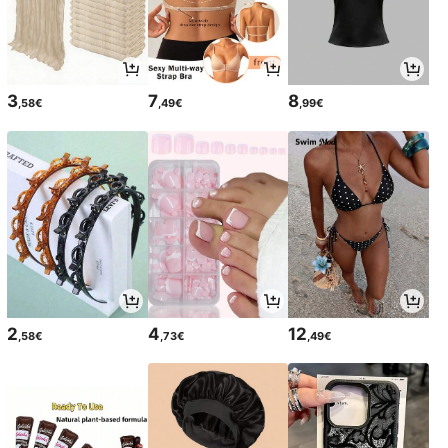
3
7
8
,58€
,49€
,99€
2
4
12
,58€
,73€
,49€