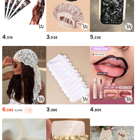
4
3
5
,51€
,03€
,23€
6
3
4
,08€
,38€
,85€
6,18€
-1%