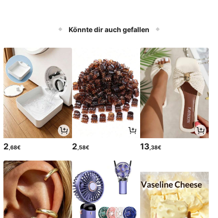
Könnte dir auch gefallen
2
2
13
,68€
,58€
,38€