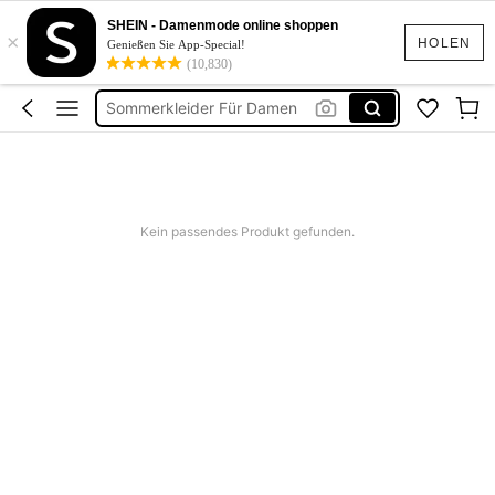
Festival Outfit Damen
SHEIN - Damenmode online shoppen
×
Squishies
HOLEN
Genießen Sie App-Special!
(10,830)
Sommerkleider Für Damen
Bikini
Bikini Set Damen
Festival Outfit Damen
Squishies
Kein passendes Produkt gefunden.