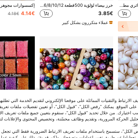
100/200 قطعة خرز زجاجي دائري مطلي برقائق ذهبية غير لامعة بقطر 8 مم مع ثقب مستقيم، خرز فاصل لصنع المجوهرات، أساور يدوية DIY، قلائد، إكسسوارات أقراط
خرز بيضاء لؤلؤية 500قطعة 4/6/8/10/12مم، خرز منفرد مزيف بفتحات لصناعة المجوهرات، خرز بيضة مزيفة صغيرة لأساور و قلادات Diy، الخرز للخياطة، الديكور، حشو الزهور
4.14€
3.85€
4.18€
عملاء متكررون بشكل كبير
الارتباط والتقنيات المماثلة على موقعنا الإلكتروني لتقديم الخدمة التي تطلبه
لى الموقع. يمكنك "رفض الكل"، "قبول الكل"، أو تعيين تفضيلات ملفات تعريف
ختيارك. من خلال تحديد "قبول الكل"، سنقوم بتعيين جميع ملفات تعريف الارتب
حليل الحركة المرورية، وتقديم وظائف محسّنة، وتخصيص المحتوى والإعلانات لت
 الكل"، ستسمح باستخدام ملفات تعريف الارتباط الضرورية فقط التي تجعل مو
تعطيلها عن طريق تغيير إعدادات متصفحك، ولكن قد يؤثر ذلك على كيفية عمل 