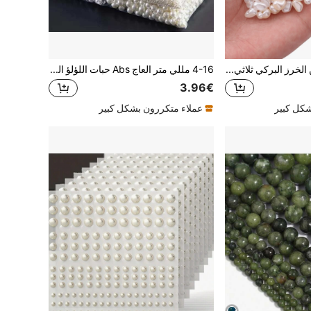
200/300 قطعة من الخرز البركي ثلاثي الأبعاد غير المتماثل من ABS للسوار والقلادة والأقراط، مستلزمات صنع المجوهرات DIY
4-16 مللي متر العاج Abs حبات اللؤلؤ الصناعي مع ثقب مستقيم للسيدات سوار وقلادة مواد صنع المجوهرات ذاتية الصنع
3.96€
شكل كبير
عملاء متكررون بشكل كبير