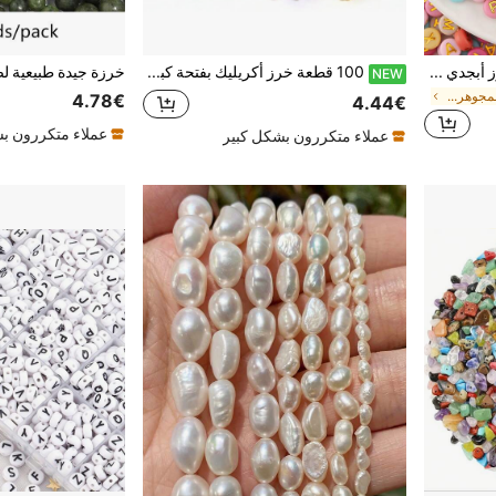
500/1000 قطعة مجموعة خرز أبجدي ملون من الأكريليك، خرز الحروف من A-Z، مناسب لصنع أساور DIY، سلاسل المفاتيح وأعمال صنع قلادات الأسماء
100 قطعة خرز أكريليك بفتحة كبيرة بتصميم عقدة ملتوية وملمس كرمة، خرز فضفاض بنسيج متقاطع للأعمال اليدوية لضفائر الشعر وأحزمة الهواتف والأساور والقلائد
NEW
في خرز صناعة المجوهرات مجوهرات اصنعها بنفسك
4.78€
4.44€
عملاء متكررون ب
عملاء متكررون بشكل كبير