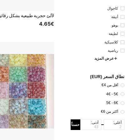
كاجوال
أنيقة
4.65€
بوهو
لطيفة
كلاسيكية
رياضية
عرض المزيد
نطاق السعر (EUR)
أقل من 4€
5€ - 4€
6€ - 5€
أكثر من 6€
أعلى:
أدنى:
حسناً