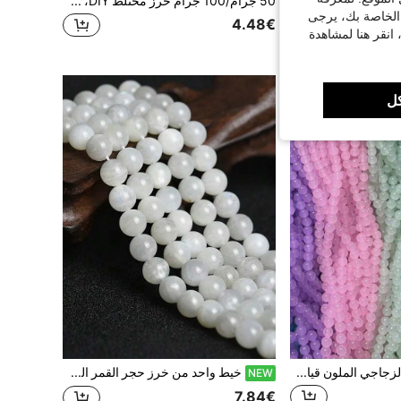
10000 قطعة من حبات البذور الشفافة المائلة للألوان بقياس 2.5 ملم ، تغطي 25 لون ، 5 جرام لكل عبوة ، إجمالي 125 جرام / 4.41 أونصة ، لوازم الخرز لأعمال DIY الإبداعية ، المجوهرات ، التطريز ، الأساور ، الأقراط ، القلائد ، هدايا للأسرة والأصدقاء
50 جرام/100 جرام خرز مختلط DIY، خرز أكريليك على شكل صدفة، خرز زجاجي شفاف مثل الثلج، لؤلؤ، مناسب لصنع أساور الشاطئ والعطلات والاستخدام اليومي، صنع سلاسل الهاتف، الأقراط، الستائر، تزيين الحقائب، خرز فضفاض
 الخاصة بك، يرجى
4.48€
 انقر هنا لمشاهدة
شكل كبير
ل
100 حبة من الخرز الزجاجي الملون قياس 8 مم ، شبيه بالياقوت ، لصناعة المجوهرات والاكسسوارات DIY
خيط واحد من خرز حجر القمر الطبيعي ناعم دائري فضفاض فاصل لصنع المجوهرات 6/8/10 مم خرز DIY أساور قلادة إكسسوارات
NEW
7.84€