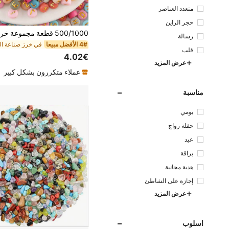
متعدد العناصر
حجر الراين
رسالة
4# الأفضل مبيعا
قلب
4.02€
عرض المزيد
عملاء متكررون بشكل كبير
مناسبة
يومي
حفلة زواج
عيد
براقة
هدية مجانية
إجازة على الشاطئ
عرض المزيد
أسلوب