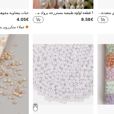
لآلئ حجرية طبيعية بشكل رقائق متعددة الألوان 100/200/300/400/500 قطعة لصنع المجوهرات- مستلزمات صنع سوار وعقد مصنوعة بنفسك
1 قطعة لؤلؤة طبيعية مستزرعة بروك من المياه العذبة بحجم 4-11ملم، ذات ثقب مرور، باللون الأبيض، إكسسوار نصف جاهز لصنع المجوهرات DIY
4.05€
8.58€
عملاء متكررون ب