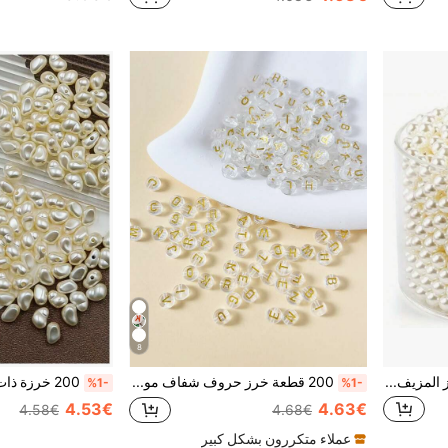
8
200/300/1000 حبة من الخرز المزيف اللؤلؤي بدون ثقوب، للأشغال اليدوية والمجوهرات وملء الأواني والتزيين على الطاولات وديكورات الزفاف
200 قطعة خرز حروف شفاف موضة إكسسوارات مجوهرات للأساور أو القلائد
%1-
%1-
4.53€
4.63€
4.58€
4.68€
عملاء متكررون بشكل كبير