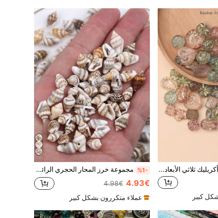
40 جرام/عبوة خرز أكريليك ثلاثي الأبعاد ملون بحواف ذهبية بتصميم عشوائي، خرز فضفاض على شكل زهرة بيضاوي غير متماثل لصنع المجوهرات DIY وسلاسل الهاتف والأساور وإكسسوارات الشعر ومواد الحقائب
مجموعة خرز المحار الحجري الرائجة 30 جرام لصنع المجوهرات للنساء في العطلات
%1-
4.93€
4.98€
شكل كبير
عملاء متكررون بشكل كبير