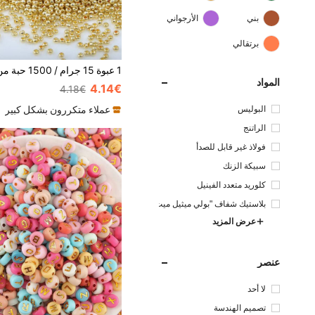
بني
الأرجواني
برتقالي
المواد
4.14€
4.18€
البوليس
عملاء متكررون بشكل كبير
تر
الراتنج
فولاذ غير قابل للصدأ
سبيكة الزنك
كلوريد متعدد الفينيل
بلاستيك شفاف "بولي ميثيل ميث
اكريلات "
عرض المزيد
عنصر
لا أحد
تصميم الهندسة