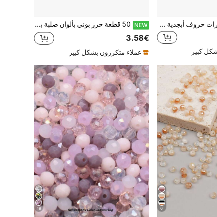
حبات بيضاوية مجوهرات حروف أبجدية مكتوبة 7x4 مم لاصقة مجاناً 500/1000حبة/عبوة لصنع الأسوار و الأطواق و المجوهرات
50 قطعة خرز بوني بألوان صلبة بفتحة كبيرة 6x9 مم لصنع المجوهرات DIY، خرز أكريليك متعدد الألوان لأساور الصداقة & ضفائر الشعر، مستلزمات حرفية
NEW
3.58€
شكل كبير
عملاء متكررون بشكل كبير
19
6