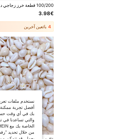
3.98€
4
بائعين آخرين
نستخدم ملفات تعريف 
أفضل تجربة ممكنة ع
بك في أي وقت حسب ا
والتي تساعدنا في ت
الخاصة بك مع SHEIN.
من خلال تحديد "رفض
يعمل. قد تتمكن من 