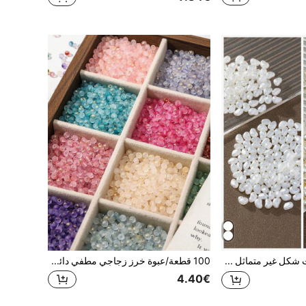
200 خرزة ذات شكل غير متماثل عصري لصنع أساور اللؤلؤ الزائف، قلادات صناعة المجوهرات اصنعها بنفسك
100 قطعة/عبوة خرز زجاجي مطفي دائري ملون بقطر 4 مم، خرز فضفاض بنهاية مطفية لصنع أساور وقلائد وأقراط المجوهرات، مستلزمات صنع المجوهرات
4.40€