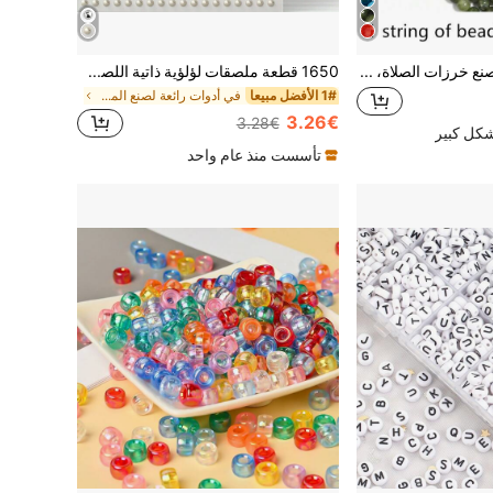
خرزة جيدة طبيعية لصنع خرزات الصلاة، الأساور، العناقيد، المواد تزيينية العتيقة
1650 قطعة ملصقات لؤلؤية ذاتية اللصق، 4 أحجام، لؤلؤ أبيض حليبي للمجوهرات والأظافر والوجه والجسم والشعر وزينة الهاتف، 0.12 بوصة/0.16 بوصة/0.20 بوصة/0.24 بوصة، جمالية
1# الأفضل مبيعا
في أدوات رائعة لصنع المجوهرات صناعة الخرز والمجوهر
3.26€
3.28€
شكل كبير
تأسست منذ عام واحد