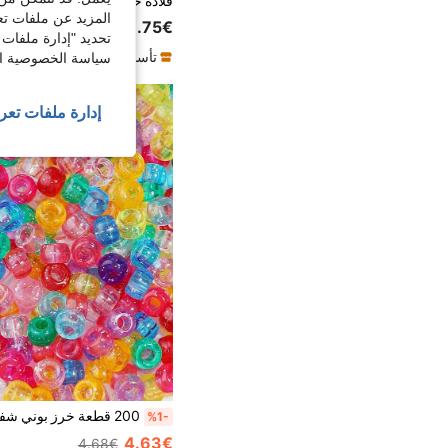
المزيد عن ملفات تع
3.75€
تحديد "إدارة ملفات 
تأسست منذ عام واحد
سياسة الخصوصية الخ
إدارة ملفات تعر
%1-
4.63€
4.68€