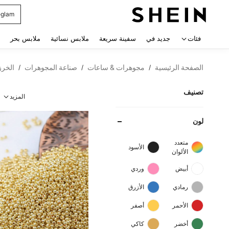
glam
 navigate search
فئات
جديد في
سفينة سريعة
ملابس نسائية
ملابس بحر
الصفحة الرئيسية
مجوهرات & ساعات
صناعة المجوهرات
الخرز
/
/
/
تصنيف
المزيد
لون
متعدد
الأسود
الألوان
أبيض
وردي
رمادي
الأزرق
الأحمر
أصفر
أخضر
كاكي