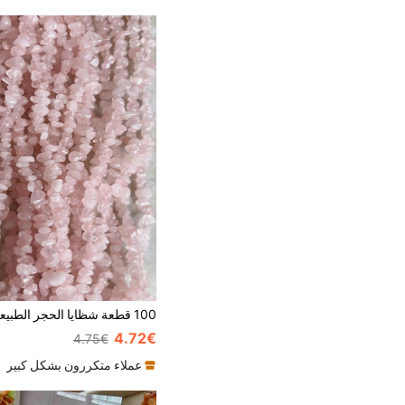
4.72€
4.75€
عملاء متكررون بشكل كبير