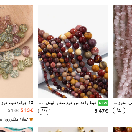
100 قطعة شظايا الحجر الطبيعي الخرز 3-6 مللي متر 7 شقرا مجموعة جوهرة كريستال سوار DIY بها بنفسك مجوهرات سوار اليدوية مجوهرات اكسسوارات اليدوية الطبيعية جوهرة قلادة سوار الكاحل الخصر سلسلة صنع الملحقات
خيط واحد من خرز صفار البيض الطبيعي 4/6/8/10 مم خرز حجري مستدير فضفاض لصنع المجوهرات DIY تمائم قلادة أساور إكسسوارات
NEW
5.13€
5.47€
5.18€
عملاء متكررون ب