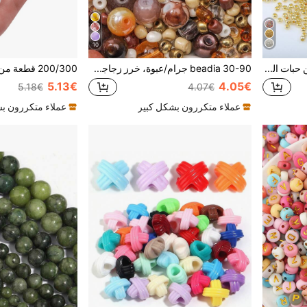
10
1 عبوة 15 جرام / 1500 حبة من حبات الزجاج المُنَمَّقة بجودة عالية بقطر 2مم لصناعة المجوهرات والإكسسوارات DIY
beadia 30-90 جرام/عبوة، خرز زجاجي بني مختلط الحجم من 3-12 مم، مناسب لصنع المجوهرات DIY، قلائد وأساور، مواد يدوية للنساء
5.13€
4.05€
5.18€
4.07€
عملاء متكررون بشكل كبير
عملاء متكررون ب