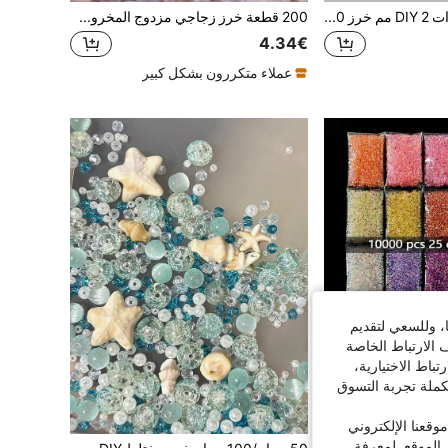
إكسسوارات مجوهرات DIY 2 مم خرز 200 قطعة
200 قطعة خرز زجاجي مزدوج المخروط بألوان مختلطة 4 ملم لصنع المجوهرات وإكسسوارات القلادة
4.34€
عملاء متكررون بشكل كبير
ا، وللسعي لتقديم
 الارتباط الخاصة
اط الاختيارية،
كملة تجربة التسوق
قعنا الإلكتروني
الموقع. لمعرفة