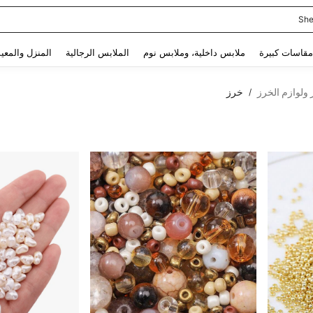
She
Use up and down arrow keys to البحث الأخير and البحث والعثور. Press Enter to select.
مقاسات كبيرة
ملابس داخلية، وملابس نوم
الملابس الرجالية
المنزل والمعي
 ولوازم الخرز
خرز
/