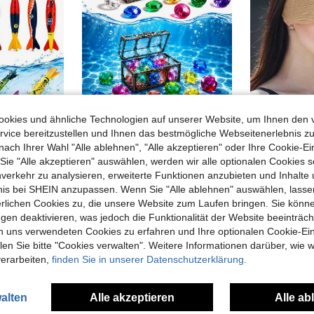
0,10€ sparen
okies und ähnliche Technologien auf unserer Website, um Ihnen den 
vice bereitzustellen und Ihnen das bestmögliche Webseitenerlebnis zu
4er Pack Haifischförmige Tauch-Torpedo Poolspielzeug – Bunte Unterwasser-Sinkhaie für Sommer-Schwimmen, Tauchtraining und Wasserspiele; Geeignet für Strände, Poolpartys und Outdoor-Wassersport – Perfektes Sommergeschenk
11 Stück Unterwasser Schatzsuche Pool Set, bunte Tauchedelsteine mit Piraten Schatztruhe, Schwimmbad Tauchspiel Zubehör für Sommer Pool Party, Strandparty, Wasserspiele, Outdoor Spaß Ausstattung
-2%
nach Ihrer Wahl "Alle ablehnen", "Alle akzeptieren" oder Ihre Cookie-Ei
4 übrig
3,78€
3,88€
e "Alle akzeptieren" auswählen, werden wir alle optionalen Cookies s
4,57€
nverkehr zu analysieren, erweiterte Funktionen anzubieten und Inhalte
bnis bei SHEIN anzupassen. Wenn Sie "Alle ablehnen" auswählen, lassen
erlichen Cookies zu, die unsere Website zum Laufen bringen. Sie könne
gen deaktivieren, was jedoch die Funktionalität der Website beeinträc
n uns verwendeten Cookies zu erfahren und Ihre optionalen Cookie-Ei
n Sie bitte "Cookies verwalten". Weitere Informationen darüber, wie w
verarbeiten,
finden Sie in unserer Datenschutzerklärung.
alten
Alle akzeptieren
Alle ab