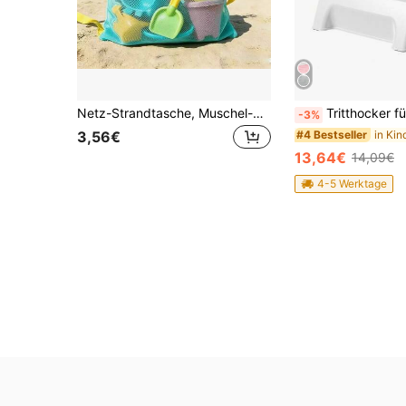
Netz-Strandtasche, Muschel-Serie mit Reißverschluss und verstellbarem Schultergurt, süße Strandtasche, perfekt zum Sammeln von Muscheln, Strandspielzeug und Schwimmzubehör, Spielzeug-Aufbewahrungsorganizer, Kreuzfahrt-Reise-Essential, Camping-Strand-Notwendigkeit, süße Sommer-Strandtasche
Tritthocker für Kleinkinder, für Waschbecken und Töpfchentraining. Robust, rutschfest, kippsiche
-3%
in Ki
#4 Bestseller
3,56€
13,64€
14,09€
4-5 Werktage