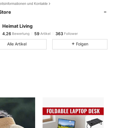
4,26
59
363
eitsinformationen und Kontakte
Store
4,26
59
363
4,26
59
363
Heimat Living
4,26
59
363
Bewertung
Artikel
Follower
d***0
ist
Vor 1 Tag
gefolgt
4,26
59
363
Alle Artikel
Folgen
4,26
59
363
4,26
59
363
4,26
59
363
4,26
59
363