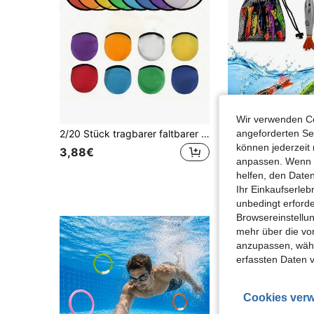
Wir verwenden Co
angeforderten Ser
2/20 Stück tragbarer faltbarer Ventilator, keine Aufladung erforderlich, tragbarer Mini-Ventilator mit Aufbewahrungstasche, faltbarer Tisch-/Party-/Geburtstagsgeschenk, kleiner persönlicher Kühlventilator für Frauen Zuhause/Büro/Aktivitäten
können jederzeit 
3,88€
2,68€
anpassen. Wenn Si
helfen, den Date
Ihr Einkaufserle
unbedingt erford
Browsereinstellun
mehr über die vo
anzupassen, wähle
erfassten Daten 
Cookies verw