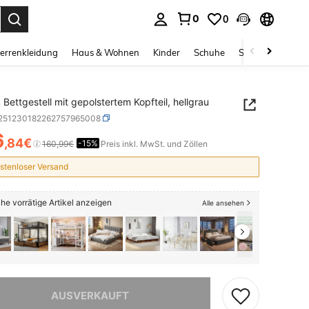
0
0
ess Enter to select.
errenkleidung
Haus & Wohnen
Kinder
Schuhe
Schmuck & Acces
 Bettgestell mit gepolstertem Kopfteil, hellgrau
r251230182262757965008
6
,84€
-15%
ICE AND AVAILABILITY
160,99€
Preis inkl. MwSt. und Zöllen
stenloser Versand
he vorrätige Artikel anzeigen
Alle ansehen
ieses Produkt ist ausverkauft.
AUSVERKAUFT