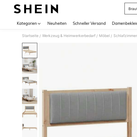
Brau
Use up 
Kategorien
Neuheiten
Schneller Versand
Damenbeklei
Startseite
Werkzeug & Heimwerkerbedarf
Möbel
Schlafzimme
/
/
/