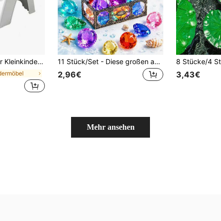
r. A-Rahmen-Design. In 10 Sekunden aufgebaut. Zweistufiger, breiter Töpfchenhocker.
11 Stück/Set - Diese großen acrylischen diamantförmigen Edelsteine, in einer Piraten-Schatztruhe platziert, passen perfekt zu dem farbenfrohen Unterwasser-Edelstein-Themen-Spielpool, ideal für die Unterwasser-Schatzsuche, Sommerschwimmen und Strand- oder Poolspaß. Sie eignen sich auch wunderbar als kleine Geschenke und Geburtstagsdekoration.
ndermöbel
2,96€
3,43€
Mehr ansehen