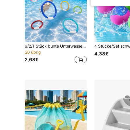
6/2/1 Stück bunte Unterwasser-Tauchringe, Schwimm-Übungs-Pool-Trainings-Wurfringe, lustige Wasser-Accessoires für Erwachsene und Familien, ideal für Sommer-Poolparty-Wasserunterhaltung, exquisites Urlaubsgeschenk
20 übrig
4,38€
2,68€