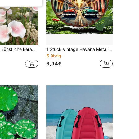
6 Stücke rosa künstliche keramische Blumen Klassische Garten Stäbe - Outdoor Terrasse Frühling Sommer Dekoration, Garten Dekor Skulptur, kann auch als keramischer Vogeltränke, Bienenfeeder, Schmetterlingstränke verwendet werden, handgefertigter keramischer Feeder, geeignet für Bienenernährung und Outdoor-Dekoration, Garten, Landschaft, Hof Dekoration, Blumenbeet Dekoration, Frühling Sommer Dekoration
1 Stück Vintage Havana Metall Wanddekoration - rundes nostalgisches Auto & klassische Architektur Blechschild, geeignet für Zuhause, Garage, Café Dekoration - kubanischer Stil Inneneinrichtung, lebendige Farben, einfache Hakenmontage, 2D flaches Design, perfekter Raumakzent, vorgebohrte Löcher wie in der Größentabelle gezeigt
5 übrig
3,94€