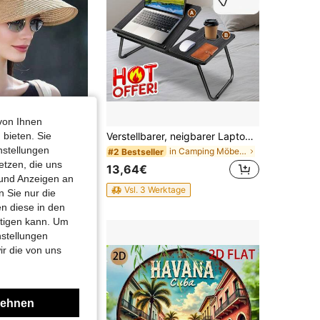
von Ihnen
 bieten. Sie
1 Stück Damen Mode Gewebter Sonnenhut, Cut Out Gewebter Sonnenhut, Breite Krempe, Rollbar und Faltbar, Sommer Strandhut, Geeignet für Muttertag, Urlaub, Fotografie und andere Anlässe
Verstellbarer, neigbarer Laptop-Tisch mit höhenverstellbaren Klappbeinen und Getränkehalter, tragbares Lap-Desk-Tablett mit Buchständer zum Lesen, Arbeiten und Essen im Bett oder auf dem Sofa
nstellungen
in Camping Möbel für Spiel- und Freizeiträume
#2 Bestseller
etzen, die uns
13,64€
 und Anzeigen an
Vsl. 3 Werktage
 Sie nur die
n diese in den
htigen kann. Um
nstellungen
ir die von uns
lehnen