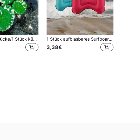
8 Stücke/4 Stücke/1 Stück künstliche schwimmende Lotusblätter, 4 Größen realistische Schaumstoff-Wasserpflanzen, künstliche Lotusblätter für Koi-Fischbecken, Aquarium, Fischglas, Pool, Landschaft, Garten, Heimdekoration
1 Stück aufblasbares Surfboard für Schwimmbad und Strand, aufblasbares Surfboard Schwimmbrett, Bojen-Kickboard, Offshore aufblasbares Surfboard Schwimmmatte für Schwimmbad, Wasserspiel-Simulationsbrett. Geeignet zum Wassersurfen
3,38€