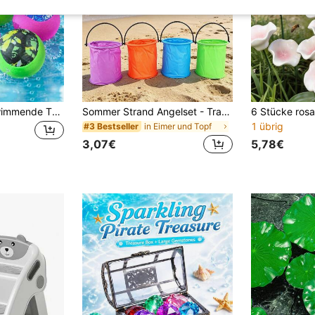
4 Stücke/Set schwimmende TPR-Springbälle und Wassertablett, geeignet für Pool, Strand und See, für 3 Erwachsene, Poolparty-Wasserspiele-Requisiten, Wasserball-Geschenk
Sommer Strand Angelset - Tragbarer faltbarer Angelkübel mit Teleskopnetzbeutel, multifunktionaler faltbarer Kübel, Strandnetz, ausziehbares Netz, farbenfrohes Mini-Angelnetz (Pool-Reinigungsgerät), tragbarer faltbarer Outdoor-Angelkübel, langanhaltend und tragbar, geeignet für Strand, Camping, Picknick, Angeln, Malen, Outdoor-Strand und Gartenbedarf, leicht zu transportieren und zu lagern, Netz kann Schmetterlinge fangen, 5/4/3/1 Stücke
1 übrig
in Eimer und Topf
#3 Bestseller
3,07€
5,78€