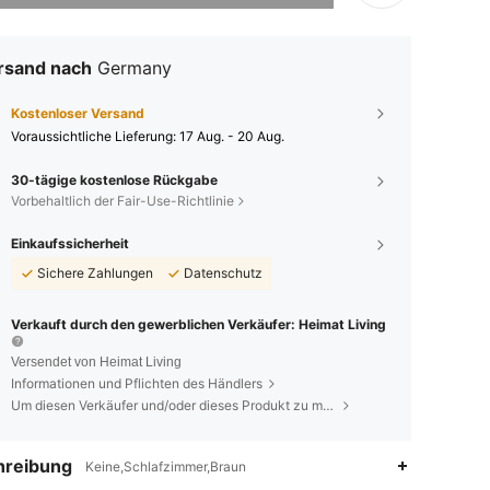
rsand nach
Germany
Kostenloser Versand
Voraussichtliche Lieferung:
17 Aug. - 20 Aug.
30-tägige kostenlose Rückgabe
Vorbehaltlich der Fair-Use-Richtlinie
Einkaufssicherheit
Sichere Zahlungen
Datenschutz
Verkauft durch den gewerblichen Verkäufer: Heimat Living
Versendet von Heimat Living
Informationen und Pflichten des Händlers
Um diesen Verkäufer und/oder dieses Produkt zu melden
hreibung
Keine,Schlafzimmer,Braun
4,26
59
363