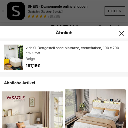
SHEIN - Damenmode online shoppen
×
HOLEN
Genießen Sie App-Special!
(10,830)
Ähnlich
vidaXL Bettgestell ohne Matratze, cremefarben, 100 x 200
cm, Stoff
Beige
197,15€
Ähnliche Artikel