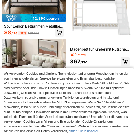
Beautiful jewelry store
1 Stück Doppelschichtige Herz & P
12,59€ sparen
erlen Design Einfacher Strand Knöc
3
,84€
6
hel Schmuck
Sour Lemon Bettrahmen Metallbett
Gästebett Bettgestell aus Metall, M
RP Scarves
88
,12€
-12%
100,71€
odern Jugendbett mit Lattenrost, fü
1 Stück Paisley-Muster Faux-Seide
r Schlafzimmer Gästezimmer 140 x
Bandana, vielseitiger Herren-Halstu
4
200 cm/Schwarz
,73€
-1%
4,78€
ch, Stirnband, Dekoration
Etagenbett für Kinder mit Rutsche u
nd Treppe, robuste Holz- und Span
5 übrig
plattenkonstruktion, 4-seitiges Sic
367
herheitsgeländer, Öko-Zertifizierun
,72€
g 747, geeignet für Matratzen der G
röße 90 * 200 und 90 * 190 cm, ein
Wir verwenden Cookies und ähnliche Technologien auf unserer Website, um Ihnen den
fach zu montieren.
von Ihnen angeforderten Service bereitzustellen und Ihnen das bestmögliche
Webseitenerlebnis zu bieten. Sie können jederzeit nach Ihrer Wahl "Alle ablehnen", "Alle
akzeptieren" oder Ihre Cookie-Einstellungen anpassen. Wenn Sie "Alle akzeptieren"
auswählen, werden wir alle optionalen Cookies setzen, die uns helfen, den
Datenverkehr zu analysieren, erweiterte Funktionen anzubieten und Inhalte und
0,21€ sparen
Blessing Shop
Anzeigen an Ihr Einkaufserlebnis bei SHEIN anzupassen. Wenn Sie "Alle ablehnen"
1 Stück, witzige Büro-Geburtstagsk
MISNODE Polsterbett 140x190,140
auswählen, lassen Sie nur die unbedingt erforderlichen Cookies zu, die unsere Website
arte für Kollegen und Vorgesetzte -
3
/160x200 cm ,Doppelbett mit Latte
zum Laufen bringen. Sie können diese in den Browsereinstellungen deaktivieren, was
189
,84€
"Mit uns jeden Tag zu arbeiten ist Ih
,96€
190,17€
nrost, Jugendbett Erwachsenenbet
jedoch die Funktionalität der Website beeinträchtigen kann. Um mehr über die von uns
r Geschenk" mit Umschlag
t Einfacher Aufbau,Kopfteil, skandi
verwendeten Cookies zu erfahren und Ihre optionalen Cookie-Einstellungen
navisches Erwachsenenbett,Leine
1,49€
anzupassen, wählen Sie bitte "Cookies verwalten". Weitere Informationen darüber, wie
n,Beige,Ohne Matratze
sparen
wir die von uns erfassten Daten verarbeiten,
finden Sie in unserer