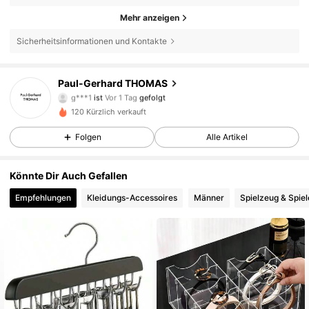
Mehr anzeigen
Sicherheitsinformationen und Kontakte
Paul-Gerhard THOMAS
6 Follower
3,60
g***1
ist
Vor 1 Tag
gefolgt
6 Follower
3,60
120 Kürzlich verkauft
6 Follower
3,60
Folgen
Alle Artikel
6 Follower
3,60
Könnte Dir Auch Gefallen
6 Follower
3,60
Empfehlungen
Kleidungs-Accessoires
Männer
Spielzeug & Spiel
6 Follower
3,60
6 Follower
3,60
6 Follower
3,60