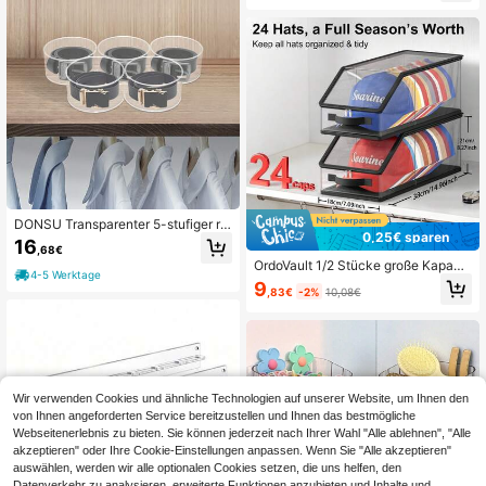
DONSU Transparenter 5-stufiger ru
0,25€ sparen
nder Gürtel-Organizer aus Acryl mit
16
,68€
magnetischen, stapelbaren Deckel
OrdoVault 1/2 Stücke große Kapazit
n, staubdichte Display-Aufbewahru
4-5 Werktage
ät Baseball Kappe Aufbewahrungsb
ng für Gürtel, Uhren, Schmuck
9
,83€
-2%
10,08€
ox, faltbarer stapelbarer transparent
er Reißverschluss Organizer für Zuh
ause, Ladenauslage, Prominenten-
Kollektion, Geschenk zu Feiertagen
Wir verwenden Cookies und ähnliche Technologien auf unserer Website, um Ihnen den
von Ihnen angeforderten Service bereitzustellen und Ihnen das bestmögliche
Webseitenerlebnis zu bieten. Sie können jederzeit nach Ihrer Wahl "Alle ablehnen", "Alle
akzeptieren" oder Ihre Cookie-Einstellungen anpassen. Wenn Sie "Alle akzeptieren"
auswählen, werden wir alle optionalen Cookies setzen, die uns helfen, den
Datenverkehr zu analysieren, erweiterte Funktionen anzubieten und Inhalte und