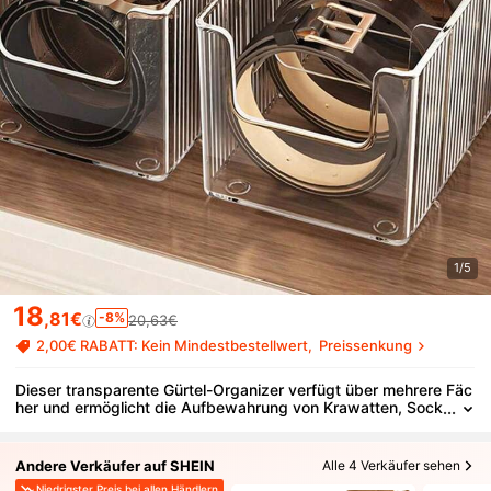
1/5
18
,81€
-8%
20,63€
2,00€ RABATT: Kein Mindestbestellwert
Preissenkung
Dieser transparente Gürtel-Organizer verfügt über mehrere Fäc
her und ermöglicht die Aufbewahrung von Krawatten, Sock
en und Accessoires. Sein transparentes Design erleichtert
die Organisation Ihres Kleiderschranks.
Andere Verkäufer auf SHEIN
Alle 4 Verkäufer sehen
Niedrigster Preis bei allen Händlern