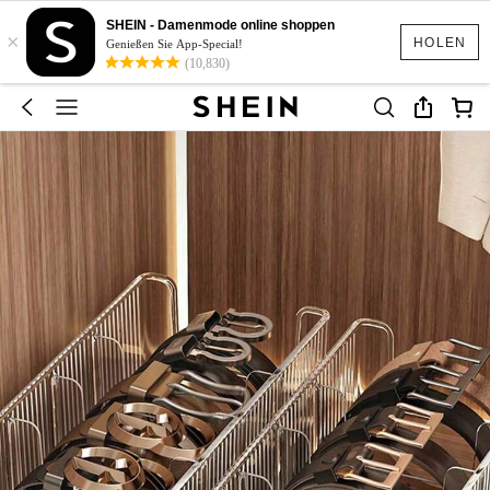
SHEIN - Damenmode online shoppen
×
HOLEN
Genießen Sie App-Special!
(10,830)