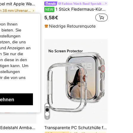
hlaufen-Stil Edelstahl Magnetverschluss Band + stoßfeste und kratzfeste TPU Rundumschutz Hülle für Herren und Damen. Kompatibel mit Apple Watch Series Ultra/11/10/9/8/7/6/5/4/3/SE, 38/40/41/42/44/45/46/49mm Band und Hülle.
Fashion Watch Band Specialty Store
1 Stück Fledermaus-Kürbis-Muster weiches elastisches atmungsaktives bequemes Armband Ersatzband, kompatibel mit Samsung, Honor Smartwatches, 38mm 40mm 41mm 42mm 46mm 45mm 44mm 49mm, kompatibel mit Apple Watch Ultra Series SE/11/10/9/8/7/6/5/4/3/2/1, Unisex Halloween Geschenk Accessoire
NEW
in 38 mm Uhrenarmbänder
5,58€
von Ihnen
Niedrige Retourenquote
mmkunden
 bieten. Sie
nstellungen
etzen, die uns
 und Anzeigen an
 Sie nur die
n diese in den
htigen kann. Um
nstellungen
ir die von uns
lehnen
6
Mailänder Stil Edelstahl Armband kompatibel mit Apple Watch 42mm 46mm 45mm 41mm 40mm 44mm 49mm 38mm, Unisex Outdoor Sport Mode Uhr Upgrade Zubehör für Watch Ultra3/2 und Series 11 10 9 8 7 6 5 4 SE
Transparente PC Schutzhülle für Apple Watch 10. Generation, stoßfest, Hohldesign für Apple Watch Series 8/Ultra/Series 7/Series 11, 42mm/46mm