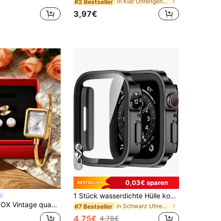
in Klar Uhrengehäuse & Displayschutzfolien
#2 Bestseller
3,97€
5
0,03€ sparen
1 Stück wasserdichte Hülle kompatibel mit Apple Watch Gehäusen in 40mm, 41mm, 42mm, 44mm, 45mm, 46mm und 49mm Modellen. Wasserdicht, stoßfest und kratzfest aus hartem PC-Material, mit gehärtetem Glas Bildschirmschutz und wasserdichter Dichtung. Kompatibel mit Apple Watch Ultra / Serie 11 / 10 / 9 / 8 / 7 / 6 / 5 / 4 / SE. Angenehm zu tragen mit empfindlicher Berührung. Ein sportlicher und lässiger Schutzfall für Männer und Frauen.
minimalistischer sanfter Stil, passendes Armband Geschenkbox Set, Uhr für den täglichen Gebrauch als Geschenk
in Schwarz Uhrengehäuse & Displayschutzfolien
#7 Bestseller
4,75€
4,78€