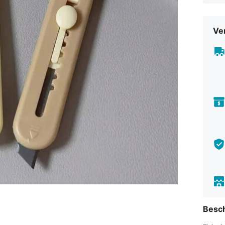
Ve
Besc