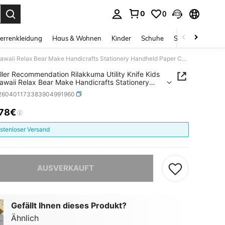
0
0
ess Enter to select.
errenkleidung
Haus & Wohnen
Kinder
Schuhe
Schmuck & Acces
Bestseller Recommendation Rilakkuma Utility Knife Kids New Kawaii Relax Bear Make Handicrafts Stationery Handheld Paper Cutting Pocketknife Children Gift
ller Recommendation Rilakkuma Utility Knife Kids
waii Relax Bear Make Handicrafts Stationery
ld Paper Cutting Pocketknife Children Gift
j260401173383904991960
,78€
ICE AND AVAILABILITY
stenloser Versand
ieses Produkt ist ausverkauft.
AUSVERKAUFT
Gefällt Ihnen dieses Produkt?
Ähnlich