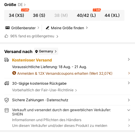
Größe
DE
2 left
7 left
34
(XS)
36
(S)
38
(M)
40/42
(L)
44
(XL)
Größenberater
Meine Größe finden
96%
fand es größengetreu
Versand nach
Germany
Kostenloser Versand
Voraussichtliche Lieferung:
18 Aug. - 21 Aug.
Anmelden & 12X Versandcoupons erhalten (Wert 32,07€)
30-tägige kostenlose Rückgabe
Vorbehaltlich der Fair-Use-Richtlinie
Sichere Zahlungen · Datenschutz
Verkauft und versendet durch den gewerblichen Verkäufer:
SHEIN
Informationen und Pflichten des Händlers
Um diesen Verkäufer und/oder dieses Produkt zu melden