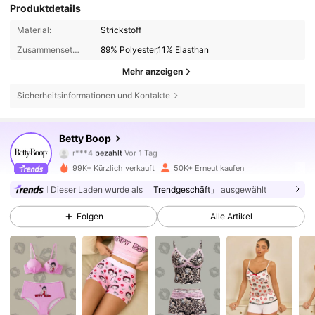
Produktdetails
Material:
Strickstoff
Zusammensetzung:
89% Polyester,11% Elasthan
Mehr anzeigen
Sicherheitsinformationen und Kontakte
53K Follower
4,82
Betty Boop
r***4
bezahlt
Vor 1 Tag
F***l
ist
Vor 4 Stunden
gefolgt
99K+ Kürzlich verkauft
50K+ Erneut kaufen
53K Follower
4,82
Dieser Laden wurde als
「Trendgeschäft」
ausgewählt
Folgen
Alle Artikel
53K Follower
4,82
53K Follower
4,82