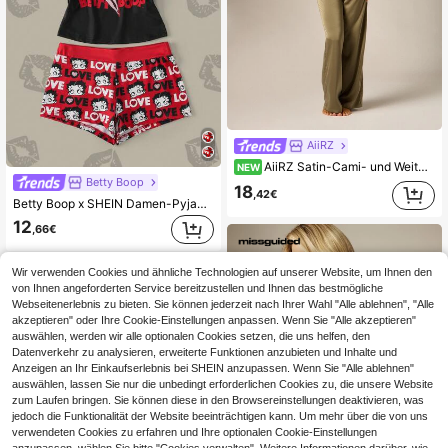
AiiRZ
AiiRZ Satin-Cami- und Weite-Hose-Set mit schwarzer Spitzenverzierung, quadratischem Ausschnitt, ärmellosem Top und Kordelzug-Bund, Loungewear
NEW
Betty Boop
18
,42€
Betty Boop x SHEIN Damen-Pyjama-Set mit Buchstaben-Muster Camisole-Top und Shorts
12
,66€
Wir verwenden Cookies und ähnliche Technologien auf unserer Website, um Ihnen den
von Ihnen angeforderten Service bereitzustellen und Ihnen das bestmögliche
Webseitenerlebnis zu bieten. Sie können jederzeit nach Ihrer Wahl "Alle ablehnen", "Alle
akzeptieren" oder Ihre Cookie-Einstellungen anpassen. Wenn Sie "Alle akzeptieren"
auswählen, werden wir alle optionalen Cookies setzen, die uns helfen, den
Datenverkehr zu analysieren, erweiterte Funktionen anzubieten und Inhalte und
Anzeigen an Ihr Einkaufserlebnis bei SHEIN anzupassen. Wenn Sie "Alle ablehnen"
auswählen, lassen Sie nur die unbedingt erforderlichen Cookies zu, die unsere Website
zum Laufen bringen. Sie können diese in den Browsereinstellungen deaktivieren, was
jedoch die Funktionalität der Website beeinträchtigen kann. Um mehr über die von uns
verwendeten Cookies zu erfahren und Ihre optionalen Cookie-Einstellungen