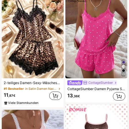
23
CottageSlumber
2-teiliges Damen-Sexy-Wäscheset mit verstellbarem Träger-Camisole-Top & Shorts, Leopardenmuster, Spitzenakzent, Satin, bequem, süß, Schlafanzug für Zuhause & Ausflüge, ästhetisch
CottageSlumber Damen Pyjama Set, Rippstrick Stoff, Herz Muster Patchwork mit Spitzenbesatz, romantisch süß niedlich sexy Trägerhemd und Shorts Damen Sommer Sets Outfit Pyjamas Damen Shorts Sets Polka Punkt Kurz Set Pyjama Sets für Damen Kurze Pj Sets für Damen
#1 Bestseller
in Satin Damen Nachtwäsche
11
13
,87€
,36€
Viele Stammkunden