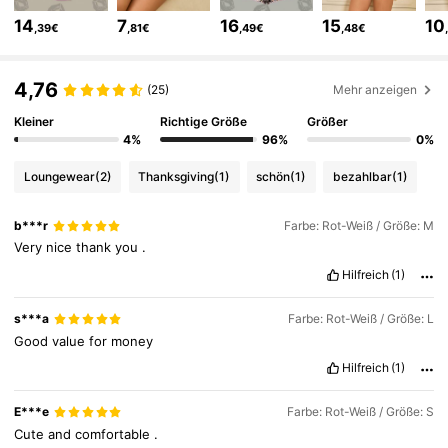
53K Follower
4,82
14
7
16
15
10
,39€
,81€
,49€
,48€
53K Follower
4,82
4,76
(25)
Mehr anzeigen
Kleiner
Richtige Größe
Größer
4%
96%
0%
53K Follower
4,82
Loungewear
(2)
Thanksgiving
(1)
schön
(1)
bezahlbar
(1)
53K Follower
4,82
b***r
Farbe: Rot-Weiß / Größe: M
Very
nice
thank
you
.
Hilfreich
(1)
53K Follower
4,82
s***a
Farbe: Rot-Weiß / Größe: L
Good
value
for
money
53K Follower
4,82
Hilfreich
(1)
53K Follower
4,82
E***e
Farbe: Rot-Weiß / Größe: S
Cute
and
comfortable
.