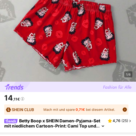
1/6
14
,11€
Mach mit und spare
0,71€
bei diesem Artikel.
Betty Boop x SHEIN Damen-Pyjama-Set
4,76
(
25
)
mit niedlichem Cartoon-Print: Cami Top und
Shorts, Sommer