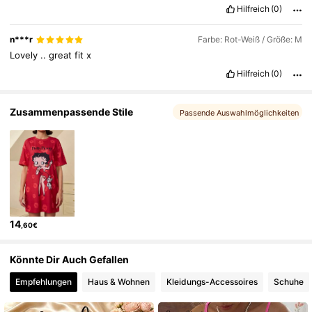
Hilfreich
(0)
n***r
Farbe: Rot-Weiß / Größe: M
Lovely
..
great
fit
x
Hilfreich
(0)
Zusammenpassende Stile
Passende Auswahlmöglichkeiten
14
,60€
Könnte Dir Auch Gefallen
Empfehlungen
Haus & Wohnen
Kleidungs-Accessoires
Schuhe