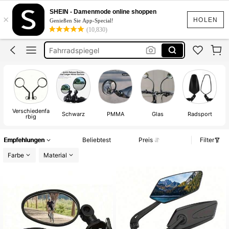
Fahrrad Spiegel
SHEIN - Damenmode online shoppen
×
Fahrrad Zubehör
HOLEN
Genießen Sie App-Special!
(10,830)
Fahrradspiegel
Motorrad Spiegel
Fahrrad Rückspiegel
Fahrrad Spiegel
Verschiedenfa
Schwarz
PMMA
Glas
Radsport
rbig
Empfehlungen
Beliebtest
Preis
Filter
Farbe
Material