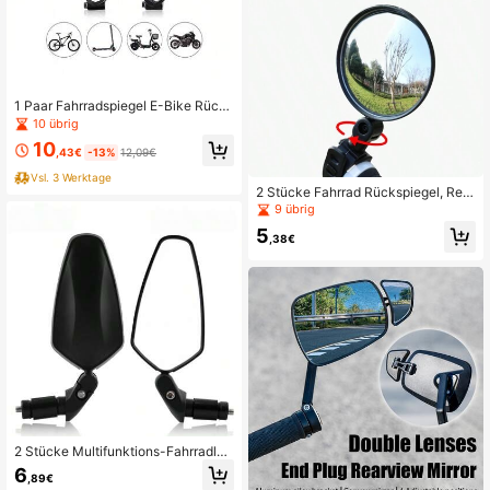
1 Paar Fahrradspiegel E-Bike Rücks
piegel Spiegel Fahrrad Rechts+Link
10 übrig
s MTB
10
,43€
-13%
12,09€
Vsl. 3 Werktage
2 Stücke Fahrrad Rückspiegel, Ren
nrad Weitwinkel Konvexspiegel, Mo
9 übrig
untainbike Spiegel, E-Bike Silikon
5
Griffband Rückspiegel
,38€
2 Stücke Multifunktions-Fahrradlen
ker-Endspiegel, 360° drehbar, verst
6
,89€
ellbar, hochauflösender Rückspiege