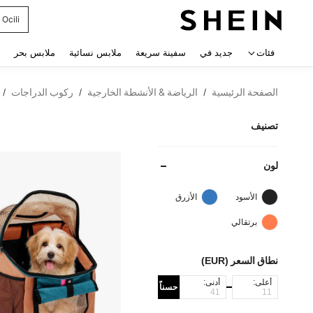
Ocili
 navigate search
فئات
جديد في
سفينة سريعة
ملابس نسائية
ملابس بحر
الصفحة الرئيسية
الرياضة & الأنشطة الخارجية
ركوب الدراجات
/
/
/
تصنيف
لون
الأسود
الأزرق
برتقالي
نطاق السعر (EUR)
أعلى:
أدنى:
حسناً