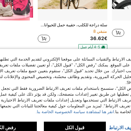
سلة دراجة للكلب، حقيبة حمل للحيوانات الأليفة، حامل سلة دراجة للكلب
متبقي 8
36.62€
4-5 أيام عمل
الارتباط والتقنيات المماثلة على موقعنا الإلكتروني لتقديم الخدمة التي تطلبه
1
إجمالي 1 صفحة
لى الموقع. يمكنك "رفض الكل"، "قبول الكل"، أو تعيين تفضيلات ملفات تعريف
ختيارك. من خلال تحديد "قبول الكل"، سنقوم بتعيين جميع ملفات تعريف الارتب
حليل الحركة المرورية، وتقديم وظائف محسّنة، وتخصيص المحتوى والإعلانات لت
 الكل"، ستسمح باستخدام ملفات تعريف الارتباط الضرورية فقط التي تجعل مو
تعطيلها عن طريق تغيير إعدادات متصفحك، ولكن قد يؤثر ذلك على كيفية عمل 
ريف الارتباط التي نستخدمها وتعديل إعدادات ملفات تعريف الارتباط الاختيارية
تعريف الارتباط". لمزيد من المعلومات حول كيفية معالجتنا للبيانات التي نجمعها،
اصة بنا.
انقر هنا لمشاهدة سياسة الخصوصية الخاصة بنا.
يف الارتباط
قبول الكل
رفض الك