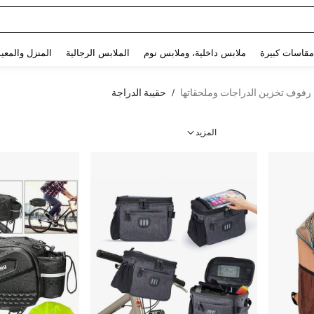
Use up and down arrow keys to البحث الأخير and البحث والعثور. Press Enter to select.
مقاسات كبيرة
ملابس داخلية، وملابس نوم
الملابس الرجالية
المنزل والمعي
رفوف تخزين الدراجات وملحقاتها
حقيبة الدراجة
/
المزيد