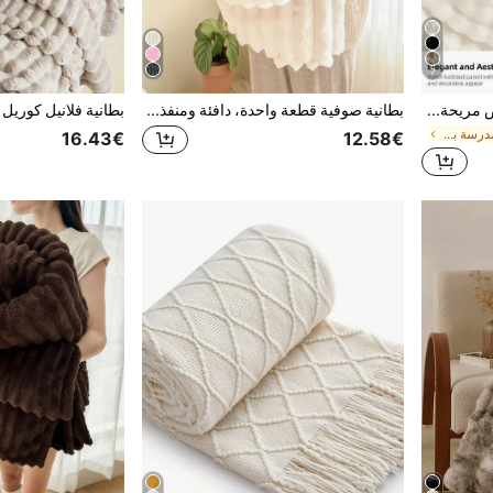
7
1 قطعة بطانية فرو صناعي أبيض مريحة، فرو صناعي ناعم ودافئ، أسلوب فاخر، مناسبة لغرفة المعيشة وغرفة النوم والأريكة والمناسبات الأخرى. خيارات الحجم: كبير، مزدوج، كبير جداً. هذه البطانية الفاخرة ذات الفرو الطويل الناعم مريحة وناعمة، مناسبة للمنزل والسكن الجامعي وموسم العودة إلى المدرسة والمناسبات الأخرى.
بطانية صوفية قطعة واحدة، دافئة ومنفذة للهواء، بطانية للنوم في المكتب، بطانية للتكييف، بطانية فوطة، بطانية الأريكة، أبيض
في العودة إلى المدرسة بطانيات السرير وبطانيات المن
16.43€
12.58€