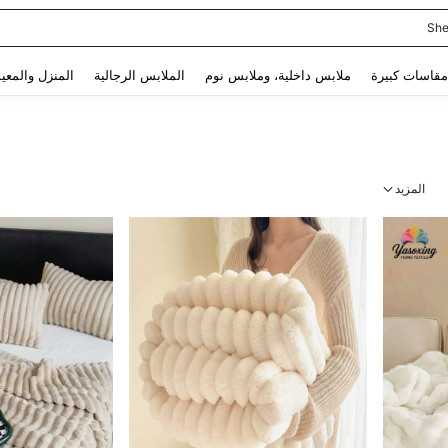
She
Use up and down arrow keys to البحث الأخير and البحث والعثور. Press Enter to select.
مقاسات كبيرة
ملابس داخلية، وملابس نوم
الملابس الرجالية
المنزل والمعي
المزيد