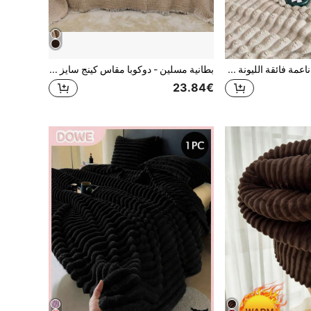
بطانية فلانيل كوريل ناعمة فائقة الليونة ذات حافة ملتوية من الفليس الخيالي اللون الخاكي، للأريكة والمكتب والنوم والسفر والتخييم، بطانية متعددة الاستخدامات طوال العام
بطانية مسلين - دوكوبا مقاس كينج سايز (180 * 230 سم) بطانية مسلين قطن بيكيه - بطانية متعددة الأغراض بلونين - بطانية مسلين رباعية الطبقات - (180 * 230 سم)
23.84€