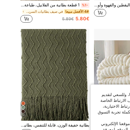
بطانية فلانيل بنقشة اليقطين والقهوة وأوراق القيقب باللون الأبيض الكريمي، بطانية رمية بأسلوب الشفاء للخريف والشتاء، بطانية ديكور أريكة مريحة للعطلات
1 قطعة بطانية من الفلانيل، طباعة أحادية الجانب، ناعمة وخفيفة الوزن، طباعة كرتونية، ضرورية للمنزل، هدية عيد ميلاد مثالية، مريحة ودافئة، ناعمة وسهلة العناية، نمط طباعة نمر أسود، بطانية متعددة الوظائف، ديكور الغرفة
%1-
4# الأفضل مبيعا
في صيف بطانيات السرير وبطانيات المناشف
5.80€
5.89€
ا، وللسعي لتقديم
 الارتباط الخاصة
اط الاختيارية،
كملة تجربة التسوق
10
5
قعنا الإلكتروني
بطانية ناعمة من الفرو الاصطناعي الكثيف والكبير الحجم، لون أبيض كريمي، ناعمة، مضادة للكهرباء الساكنة، قابلة للعكس، متعددة الاستخدامات للنوم في المكتب، الأريكة، السفر، التكييف، مناسبة لجميع الفصول
بطانية خفيفة الوزن، قابلة للتنفس، بطانية تكييف الهواء، محبوكة، ناعمة، بطانية رمية لجميع الفصول، هدية منزلية
الموقع. لمعرفة