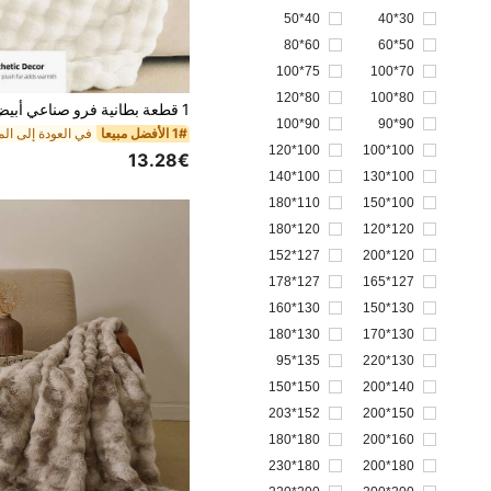
40*50
30*40
60*80
50*60
75*100
70*100
80*120
80*100
90*100
90*90
1# الأفضل مبيعا
100*120
100*100
13.28€
100*140
100*130
110*180
100*150
120*180
120*120
127*152
120*200
127*178
127*165
130*160
130*150
130*180
130*170
135*95
130*220
150*150
140*200
152*203
150*200
180*180
160*200
180*230
180*200