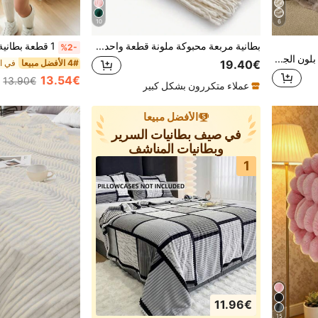
10
6
بطانية مربعة محبوكة ملونة قطعة واحدة منقوشة على شكل ماسي، بطانية كنبة مستطيل بسيط على الطراز الاسكندنافي مصنوع من الأكريليك، بطانية استرخاء لغرفة النوم
%2-
بطانية قطيفة مزدوجة الجوانب بلون الجمل المصبوغ بربطة عنق، ناعمة ودافئة، مصنوعة من الفرو الصناعي الفاخر، متعددة الاستخدامات في غرفة المعيشة وغرفة النوم والأريكة. مقاسات كوين، توين، وكينج، مناسبة للمنزل، وأسرّة المهاجع، وأسرّة المدارس.
4# الأفضل مبيعا
19.40€
13.54€
13.90€
عملاء متكررون بشكل كبير
الأفضل مبيعا
في صيف بطانيات السرير
وبطانيات المناشف
1
11.96€
15