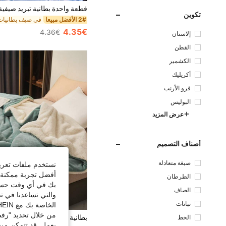
تكوين
2# الأفضل مبيعا
4.35€
4.36€
إلاستان
القطن
الكشمير
أكريليك
فرو الأرنب
البوليس
تر
عرض المزيد
أصناف التصميم
صبغة متعادلة
نستخدم ملفات تعريف 
أفضل تجربة ممكنة ع
الطرطان
بك في أي وقت حسب ا
الصاف
والتي تساعدنا في ت
نباتات
الخاصة بك مع SHEIN.
من خلال تحديد "رفض
الخط
يعمل. قد تتمكن من 