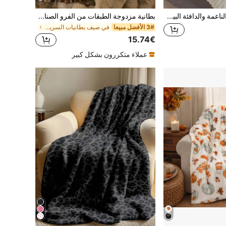
بطانية من الكشمير الناعمة والدافئة البيضاء المخططة قطعة واحدة، مناسبة لغرفة النوم وغرفة الضيوف
بطانية مزدوجة الطبقات من الفرو الصناعي بنمط نمر، ناعمة وملساء ملمس الفرو الصناعي، بطانية مخملية قابلة للعكس لتحسين نمط حياتك في المنزل والغرفة المعيشية والنوم والأريكة، متعددة الاستخدامات لجميع المواسم
3# الأفضل مبيعا
في صيف بطانيات السرير وبطانيات المناشف
15.74€
عملاء متكررون بشكل كبير