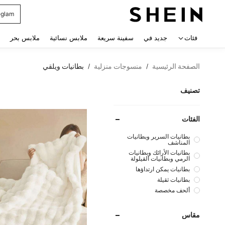
glam
 navigate search
فئات
جديد في
سفينة سريعة
ملابس نسائية
ملابس بحر
الصفحة الرئيسية
منسوجات منزلية
بطانيات ويلقي
/
/
تصنيف
الفئات
بطانيات السرير وبطانيات
المناشف
بطانيات الأرائك وبطانيات
الرمي وبطانيات القيلولة
بطانيات يمكن ارتداؤها
بطانيات ثقيلة
ألحف مخصصة
مقاس