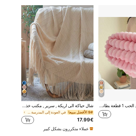
10
17
هدية ديكور عيد الحب 1 قطعة بطانية مريحة بأسلوب عتيق - بطانية ناعمة ودافئة خيار مثالي للأريكة والكرسي، بنمط مخطط، قابلة للغسل في الغسالة، مزيج بوليستر، مريحة في جميع الفصول، بطانية سرير الكرسي | بطانية ناعمة | مزيج بوليستر، إكسسوار بطانية تكييف الهواء
شال حياكة الى اريكة , سرير , مكتب خذ قيلولة , الصيف , الشتاء دافئ قطعة واحدة
9# الأفضل مبيعا
في العودة إلى المدرسة بطانيات السرير وبطانيات المن
17.99€
عملاء متكررون بشكل كبير