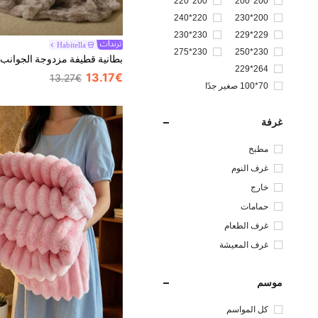
200*220
200*200
220*240
200*230
230*230
229*229
Habitella
230*275
230*250
264*229
13.17€
13.27€
70*100 صغير جدًا
غرفة
مطبخ
غرف النوم
خارج
حمامات
غرف الطعام
غرف المعيشة
موسم
كل المواسم