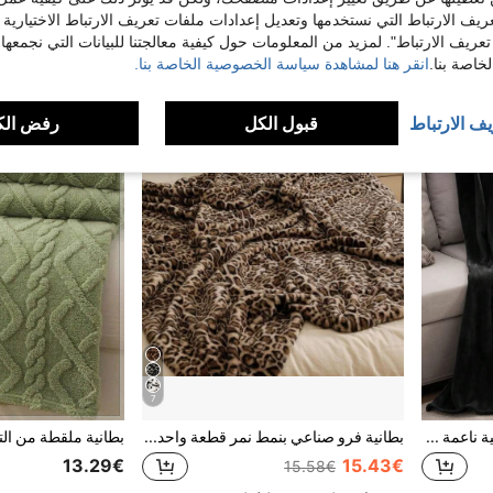
9.07€
10.18€
ريف الارتباط التي نستخدمها وتعديل إعدادات ملفات تعريف الارتباط الاختيارية
تعريف الارتباط". لمزيد من المعلومات حول كيفية معالجتنا للبيانات التي نجمعها،
اصة بنا.
انقر هنا لمشاهدة سياسة الخصوصية الخاصة بنا.
يف الارتباط
قبول الكل
رفض الك
7
بطانية سوداء من الفلانيل، بطانية ناعمة دافئة حديثة للأريكة، بطانية سرير مريحة
بطانية فرو صناعي بنمط نمر قطعة واحدة، بطانية ناعمة مزدوجة الطبقات، متعددة الاستخدامات للمنزل وغرفة المعيشة والنوم والأريكة، هدية رائعة للعائلة
13.29€
15.43€
15.58€