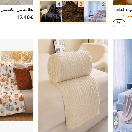
4
3
2
بطانية كبيرة مخططة فائقة النعومة قطعة واحدة، ديكور غرفة النوم، بطانية ذات خطوط عريضة من الصوف المقطوع، ديكور الخريف، ديكور منزلي وردي، من الفلانيل، بطانية ناعمة وصديقة للبشرة، قيلولة المكتب، ديكور الغرفة، بطانية رمية، هدية مثالية للأصدقاء والعائلة
في العودة إلى المدرسة بطانيات السرير وبطانيات المن
17.48€
6