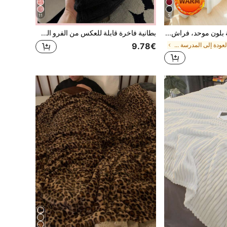
11
5
1 قطعة بطانية بلون موحد، فراش خفيف الوزن، بطانية مريحة، فراش السكن الجامعي، لا تتساقط وسهلة العناية، بطانية ناعمة & فروية، نسيج منزلي بسيط، غرفة المعيشة، بطانية زخرفية للسرير والأريكة والكنبة، العودة إلى المدرسة، جميع الفصول، قابلة للغسل في الغسالة
بطانية فاخرة قابلة للعكس من الفرو الصناعي - قطيفة مخططة مريحة، ناعمة ودافئة، مناسبة للنوم، المكتب، التخييم، الأريكة إلخ. - بطانية متعددة الاستخدامات من البوليستر، متوسطة السمك، مناسبة لجميع الفصول، الأبعاد: 200*230 سم
في العودة إلى المدرسة بطانيات السرير وبطانيات المن
9.78€