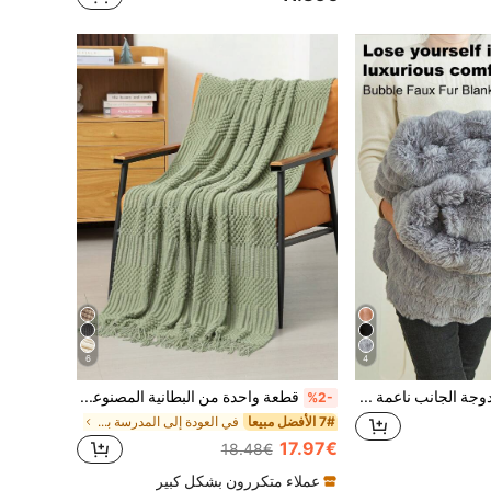
6
4
بطانية فرو أرنب مزدوجة الجانب ناعمة وفاخرة، لون رمادي، بطانية فاخرة طويلة ناعمة وممتعة للاستخدام في غرفة المعيشة والنوم والأريكة، مقاس كوين، توين، كينج، مناسبة للأرائك والمنزل
قطعة واحدة من البطانية المصنوعة من خيوط ملونة بأسلوب لقطع الفقاعات، مناسبة للسرير والكنبة والمكتب والاسترخاء تحت مكيف الهواء
%2-
7# الأفضل مبيعا
في العودة إلى المدرسة بطانيات السرير وبطانيات المن
17.97€
18.48€
عملاء متكررون بشكل كبير