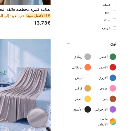
صيف
ربيع
5# الأفضل مبيعا
شتاء
13.73€
خريف
لون
أخضر
رمادي
الأحمر
برتقالي
الأزرق
أبيض
وردي
كاكي
بني
أصفر
الأرجواني
الأسود
متعدد
الألوان