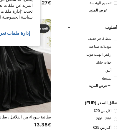
14.27€
تصميم الهندسة
المزيد عن ملفات تع
عرض المزيد
تحديد "إدارة ملفات 
سياسة الخصوصية الخ
أسلوب
إدارة ملفات تعر
نمط فاخر خفيف
موديلات صناعية
رقص الهيب هوب
جذابة -بانك
أنيق
بسيطة
عرض المزيد
نطاق السعر (EUR)
أقل من 20€
25€ - 20€
13.38€
أكثر من 25€