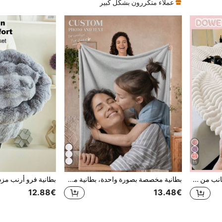
عملاء متكررون بشكل كبير
11
1 قطعة بطانية فاخرة الجانب من فرو الأرنب الصناعي - فلانيل مخطط مريح، سمك متوسط، استخدام على مدار السنة، ناعمة ودافئة، مناسبة للقيلولة والمكتب والتخييم والأريكة - بطانية سرير متعدد الوظائف من البوليستر، هدية عيد الميلاد
بطانية مخصصة بصورة واحدة، بطانية مخصصة بصورة شخصية، صورة عائلية، صورة حيوان أليف، تخصيص صورة زوجين، عيد الأم، عيد الأب، عيد الحب، بطانية قيلولة المكتب، بطانية مخصصة خاصة، بطانية العطلات، هدية للأم/الأب
12.88€
13.48€