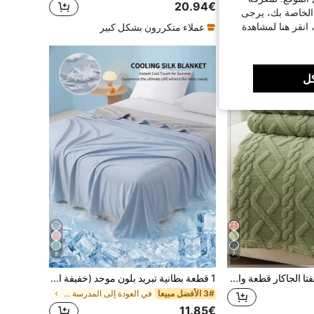
20.94€
 الخاصة بك، يرجى
 انقر هنا لمشاهدة
عملاء متكررون بشكل كبير
ل
8
7
بطانية ملقطة من التفتا الجاكار قطعة واحدة، خفيفة الوزن وناعمة، يمكن استخدامها كبطانية سرير أو شال، مناسبة لغرفة المعيشة والنوم والسكن الجامعي، ديكور الخريف، ديكور الغرفة
1 قطعة بطانية تبريد بلون موحد (خفيفة الوزن)، خيارات ألوان متعددة/بسيطة وأنيقة/مصنوعة من نسيج ألياف التبريد/حواف مخيطة معززة/توفر تجربة باردة ومريحة للأشخاص الذين يشعرون بالحرارة؛ قابلة للغسل في الغسالة، خفيفة الوزن وقابلة للنقل؛ مناسبة لغرفة النوم والمشاهد المختلفة الأخرى
3# الأفضل مبيعا
في العودة إلى المدرسة بطانيات السرير وبطانيات المن
11.85€