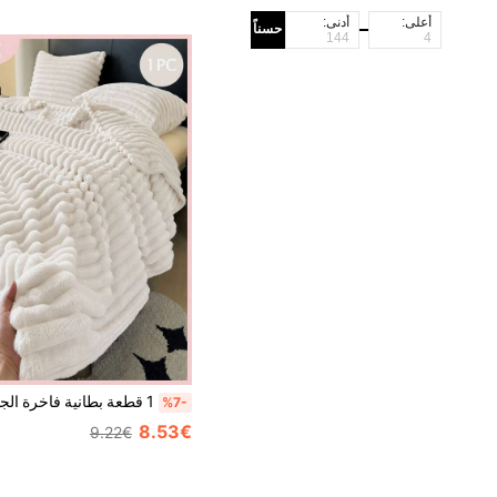
أعلى:
أدنى:
حسناً
%7-
8.53€
9.22€