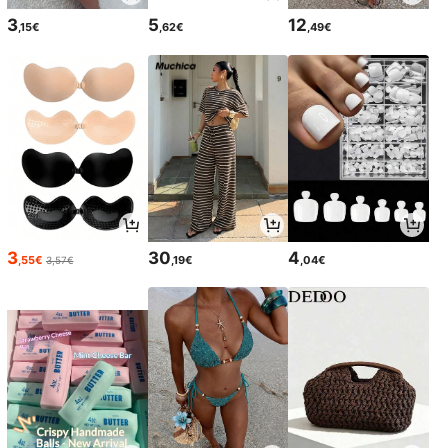
3
5
12
,15€
,62€
,49€
3
30
4
,55€
,19€
,04€
3,57€