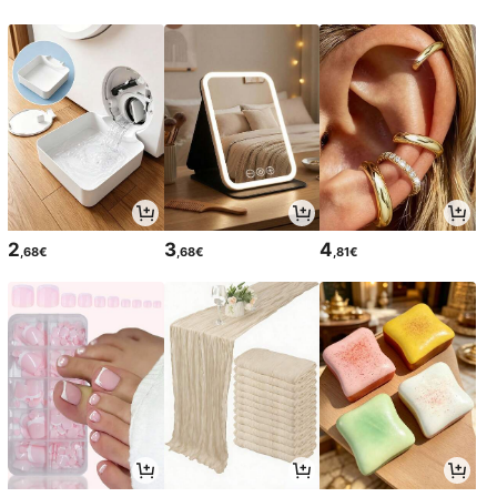
2
3
4
,68€
,68€
,81€