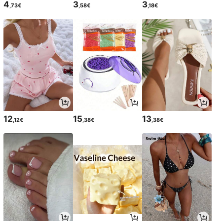
4
3
3
,73€
,58€
,18€
12
15
13
,12€
,38€
,38€