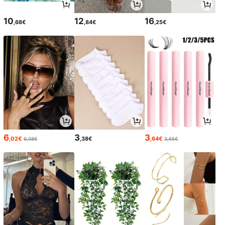
10
12
16
,68€
,84€
,25€
6
3
3
,02€
,38€
,64€
6,08€
3,65€