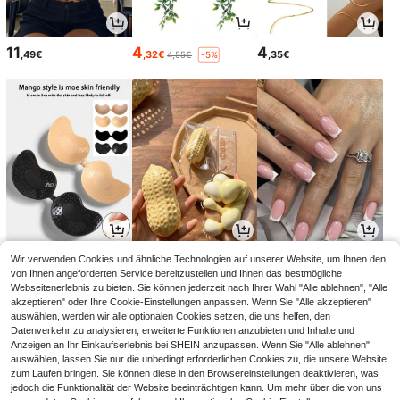
11
4
4
,49€
,32€
,35€
4,55€
-5%
3
3
3
Wir verwenden Cookies und ähnliche Technologien auf unserer Website, um Ihnen den
,38€
,08€
,73€
von Ihnen angeforderten Service bereitzustellen und Ihnen das bestmögliche
Webseitenerlebnis zu bieten. Sie können jederzeit nach Ihrer Wahl "Alle ablehnen", "Alle
akzeptieren" oder Ihre Cookie-Einstellungen anpassen. Wenn Sie "Alle akzeptieren"
auswählen, werden wir alle optionalen Cookies setzen, die uns helfen, den
Datenverkehr zu analysieren, erweiterte Funktionen anzubieten und Inhalte und
Anzeigen an Ihr Einkaufserlebnis bei SHEIN anzupassen. Wenn Sie "Alle ablehnen"
auswählen, lassen Sie nur die unbedingt erforderlichen Cookies zu, die unsere Website
zum Laufen bringen. Sie können diese in den Browsereinstellungen deaktivieren, was
jedoch die Funktionalität der Website beeinträchtigen kann. Um mehr über die von uns