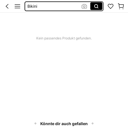
Bikini
Bikini Set Damen
Festival Outfit Damen
Squishies
Kein passendes Produkt gefunden.
Könnte dir auch gefallen