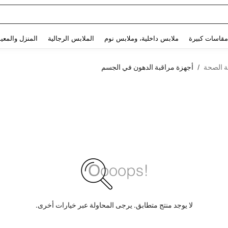
Use up and down arrow keys to البحث الأخير and البحث والعثور. Press Enter to select.
مقاسات كبيرة
ملابس داخلية، وملابس نوم
الملابس الرجالية
المنزل والمعي
ة الصحة
أجهزة مراقبة الدهون في الجسم
/
لا يوجد منتج متطابق. يرجى المحاولة عبر خيارات أخرى.