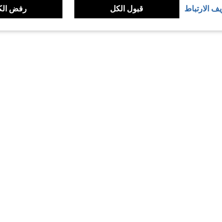
يف الارتباط
قبول الكل
رفض الك