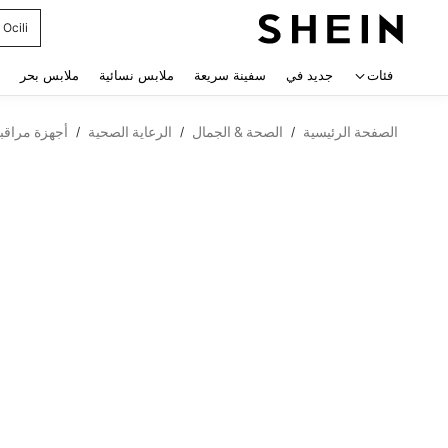
Ocili
 navigate search
فئات
جديد في
سفينة سريعة
ملابس نسائية
ملابس بحر
الصفحة الرئيسية
الصحة & الجمال
الرعاية الصحية
أجهزة مراقب
/
/
/