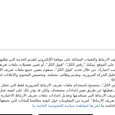
الارتباط والتقنيات المماثلة على موقعنا الإلكتروني لتقديم الخدمة التي تطلبه
لى الموقع. يمكنك "رفض الكل"، "قبول الكل"، أو تعيين تفضيلات ملفات تعريف
ختيارك. من خلال تحديد "قبول الكل"، سنقوم بتعيين جميع ملفات تعريف الارتب
حليل الحركة المرورية، وتقديم وظائف محسّنة، وتخصيص المحتوى والإعلانات لت
 الكل"، ستسمح باستخدام ملفات تعريف الارتباط الضرورية فقط التي تجعل مو
تعطيلها عن طريق تغيير إعدادات متصفحك، ولكن قد يؤثر ذلك على كيفية عمل 
ريف الارتباط التي نستخدمها وتعديل إعدادات ملفات تعريف الارتباط الاختيارية
تعريف الارتباط". لمزيد من المعلومات حول كيفية معالجتنا للبيانات التي نجمعها،
اصة بنا.
انقر هنا لمشاهدة سياسة الخصوصية الخاصة بنا.