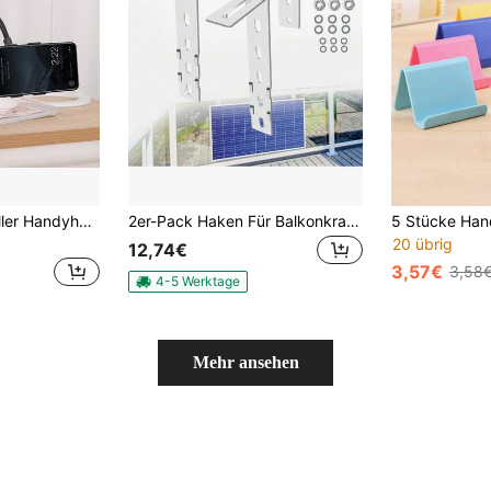
1/2 Stück universeller Handyhalter, flexibler Schlauchhalter, verstellbare Handyklammer, Halterung für Zuhause, Nachttisch und Schreibtisch, Smartphone-Ständer
2er-Pack Haken Für Balkonkraftwerk, Solarpanel-Montagehaken Ohne Bohren Für Quadratische Balkongeländer – Ideal Für Mietwohnungen, Balkon & Terrasse, Robuste Solarmodul-Halterung Für Einfache & Rückstandsfreie Installation, Praktisches Zubehör Für Balkon-Solaranlage
20 übrig
12,74€
3,57€
3,58
4-5 Werktage
Mehr ansehen