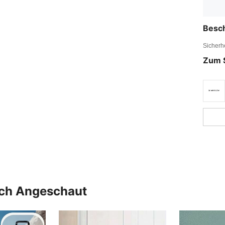
Besc
Sicherh
Zum 
uch Angeschaut