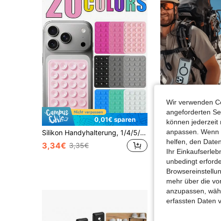
Wir verwenden Co
angeforderten Ser
0,01€ sparen
können jederzeit 
anpassen. Wenn Si
Silikon Handyhalterung, 1/4/5/10/20 Stücke, Saugnapf Handyhalter, Freihand Handygriff, Ringhalterung, geeignet für iPhone und Android Handys, geeignet für glatte Glas Handy-Rückseiten, nicht geeignet für raue matte Handy-Rückseiten. Weiß + Schwarz + Rosa + Transparent + Rosarot, Osterparade Frühlingsfeier.
helfen, den Date
in AB
#1 Bestseller
3,34€
3,35€
Ihr Einkaufserle
5,48€
unbedingt erford
Browsereinstellun
mehr über die vo
anzupassen, wähle
erfassten Daten 