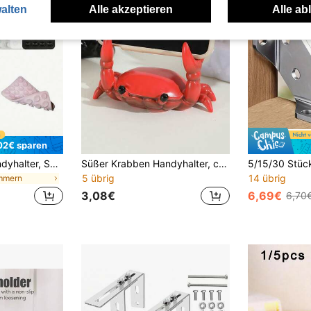
alten
Alle akzeptieren
Alle ab
02€ sparen
5er/Set Silikon Handyhalter, Saugnapf Handyhalter, Freihand Handygriff, Ringhalter, kompatibel mit Android Handys, geeignet für glatte Glas Handyrückseiten, nicht geeignet für raue matte Handyrückseiten. Weiß+Schwarz+Rosa+Transparent+Rosarot, Osterparade Frühlingsfeier.
Süßer Krabben Handyhalter, coller Tier Handyständer, geeignet für Zuhause, Büro und Wohnheim Dekoration
5 übrig
14 übrig
ammern
3,08€
6,69€
6,70