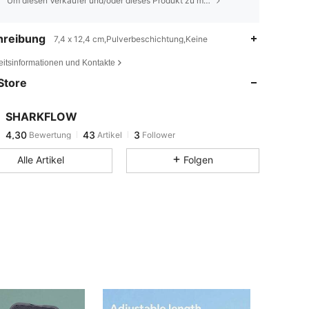
Um diesen Verkäufer und/oder dieses Produkt zu melden
hreibung
7,4 x 12,4 cm,Pulverbeschichtung,Keine
eitsinformationen und Kontakte
Store
4,30
43
3
4,30
43
3
SHARKFLOW
4,30
43
3
Bewertung
Artikel
Follower
c***e
ist
Vor 1 Tag
gefolgt
Alle Artikel
Folgen