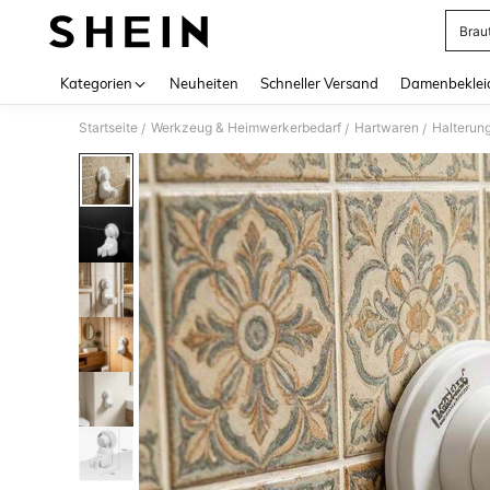
Brau
Use up 
Kategorien
Neuheiten
Schneller Versand
Damenbeklei
Startseite
Werkzeug & Heimwerkerbedarf
Hartwaren
Halterun
/
/
/