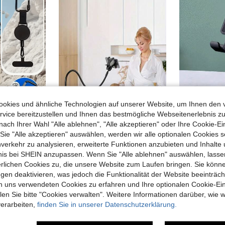
okies und ähnliche Technologien auf unserer Website, um Ihnen den 
vice bereitzustellen und Ihnen das bestmögliche Webseitenerlebnis zu
0,03€ sparen
nach Ihrer Wahl "Alle ablehnen", "Alle akzeptieren" oder Ihre Cookie-Ei
e "Alle akzeptieren" auswählen, werden wir alle optionalen Cookies s
2 Stück Anti-Verlust Handyschlaufe, einziehbare Schlaufe mit Sicherheitsschnalle, leichtes Design, Länge 20cm, geeignet für Wandern, Radfahren, Klettern, Schwarz
1 Stück 360° drehbarer, verstellbarer Schwanenhals Handyhalter, universeller Smartphone Ständer, geeignet für 4-7 Zoll Handys, Ladeanschluss vorhanden, passend für Wohnzimmer, Schlafzimmer, Küche, Bad und mehr, auch eine perfekte Geschenkidee
nverkehr zu analysieren, erweiterte Funktionen anzubieten und Inhalte
27 übrig
S Klammern
6,58€
6,61€
bnis bei SHEIN anzupassen. Wenn Sie "Alle ablehnen" auswählen, lassen
4,54€
erlichen Cookies zu, die unsere Website zum Laufen bringen. Sie könne
gen deaktivieren, was jedoch die Funktionalität der Website beeinträc
n uns verwendeten Cookies zu erfahren und Ihre optionalen Cookie-Ei
n Sie bitte "Cookies verwalten". Weitere Informationen darüber, wie w
verarbeiten,
finden Sie in unserer Datenschutzerklärung.