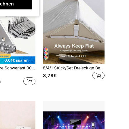
lehnen
0,01€ sparen
5/15/30 Stücke Schwerlast 304 Edelstahl Winkelverbinder 90-Grad Winkelverbinder perfekt für Schränke & Möbel, Industriehardware
8/4/1 Stück/Set Dreieckige Bettdecken-Befestigungsclips, Bettlaken-Clips, verstellbare elastische Bettlaken-Spanner, robuste Bettlaken-Befestigungen mit Metallclips, elastische Bettdecken-Befestigungswerkzeuge, unsichtbare rutschfeste Bettlaken-Spanner, geeignet für Sofakissen, Bettdecken, Bettlaken, Heimtextilien
3,78€
€