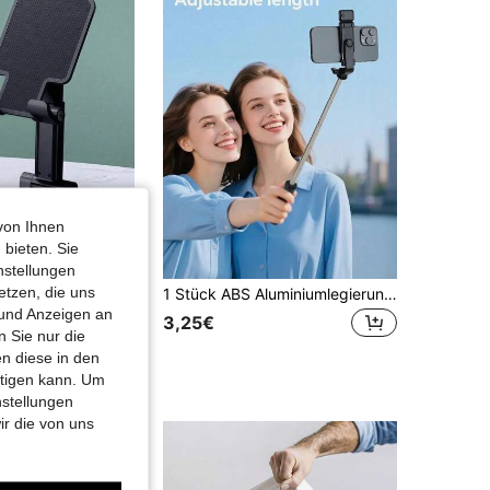
von Ihnen
 bieten. Sie
nstellungen
etzen, die uns
Verstellbarer faltbarer Desktop-Handyständer, elektronischer Produkt-Desktop-Halter, Live-Streaming-Tablet-Ständer, höhenverstellbare multifunktionale universelle Stützhalterung
1 Stück ABS Aluminiumlegierung minimalistischer einfarbiger ausziehbarer Selfie-Stick Stativ, 360° drehbares Design. Dieser Anti-Wackler Handyhalter ist geeignet für Live-Streaming und Outdoor-Aufnahmen, ein praktisches Geschenk für Feiertage, Abschlusszeit, Schulanfang und Geburtstage. Heimdekoration, Haushaltsartikel, Haushaltsbedarf, Geschenk für Frauen, Geschenk für Männer, Geschenk für Mutter, Geschenk für Vater, Geschenk für Großvater, Geschenk für Großmutter
 und Anzeigen an
3,25€
 Sie nur die
n diese in den
htigen kann. Um
nstellungen
ir die von uns