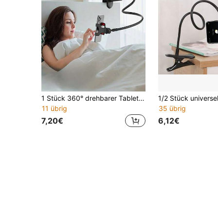
1 Stück 360° drehbarer Tablet- und Handyhalter mit Spiralbasis, flexibler Bett- und Nachttischhalter, kompatibel mit iPhone und Android-Handys, Geschenk für Geburtstag, Familie und Freunde, 360-Grad-Rotation, Bettständer mit Rotation
11 übrig
35 übrig
7,20€
6,12€