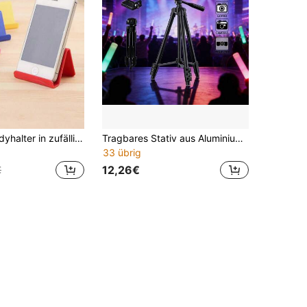
5 Stücke Handyhalter in zufälligen Farben im Candy-Stil, tragbare Handyhalter mit hübschem Aussehen. Stabile Basis hält Ihr Handy stabil, platzsparend und leicht zu transportieren. Perfekt zum Anschauen von Videos zu Hause, im Büro und Outdoor, praktisches tägliches Accessoire.
Tragbares Stativ aus Aluminiumlegierung - Universeller Smartphone- und DSLR-Kameraständer, geeignet für Outdoor-Fotografie, Selfies, Live-Streaming
33 übrig
12,26€
€